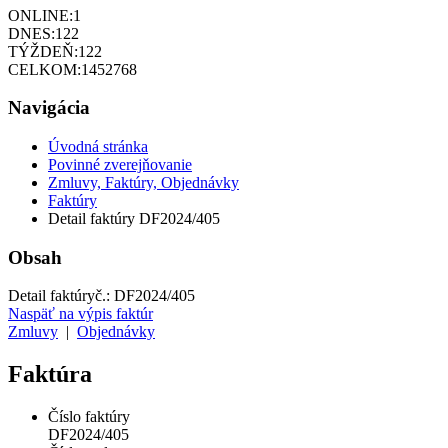
ONLINE:
1
DNES:
122
TÝŽDEŇ:
122
CELKOM:
1452768
Navigácia
Úvodná stránka
Povinné zverejňovanie
Zmluvy, Faktúry, Objednávky
Faktúry
Detail faktúry DF2024/405
Obsah
Detail faktúry
č.:
DF2024/405
Naspäť na výpis faktúr
Zmluvy
|
Objednávky
Faktúra
Číslo faktúry
DF2024/405