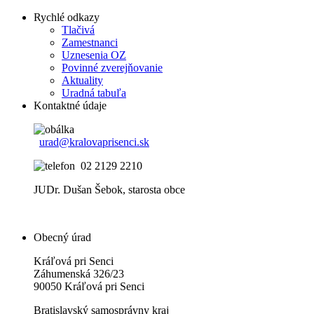
Rychlé odkazy
Tlačivá
Zamestnanci
Uznesenia OZ
Povinné zverejňovanie
Aktuality
Uradná tabuľa
Kontaktné údaje
urad@kralovaprisenci.sk
02 2129 2210
JUDr. Dušan Šebok, starosta obce
Obecný úrad
Kráľová pri Senci
Záhumenská 326/23
90050 Kráľová pri Senci
Bratislavský samosprávny kraj