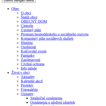
Otevřit navigaci
Menu
Obec
O obci
Štatút obce
OBECNÝ DOM
Cintorín
Územný plán
Program hospodárskeho a sociálneho rozvoja
Komunitný plán sociálnych služieb
História
Osobnosti
Kráľovské zvesti
Pamiatky
Zaujímavosti
Civilná ochrana
Info tabule
Život v obci
Aktuality
Kalendár akcií
Projekty
Fotogaléria
Oznamy
Smútočné oznámenia
Oznámenia o uložení zásielok