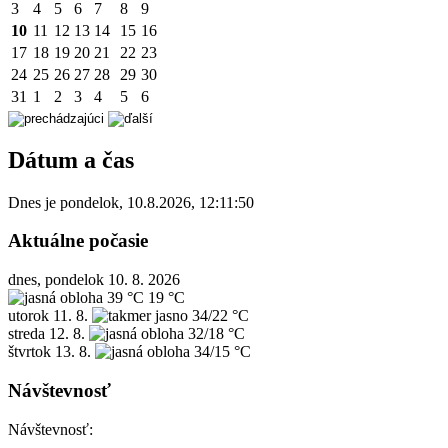
3
4
5
6
7
8
9
10
11
12
13
14
15
16
17
18
19
20
21
22
23
24
25
26
27
28
29
30
31
1
2
3
4
5
6
Dátum a čas
Dnes je
pondelok
,
10.8.2026
,
12:11:50
Aktuálne počasie
dnes, pondelok 10. 8. 2026
39 °C
19 °C
utorok
11. 8.
34/22 °C
streda
12. 8.
32/18 °C
štvrtok
13. 8.
34/15 °C
Návštevnosť
Návštevnosť: