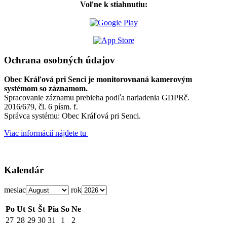
Voľne k stiahnutiu:
Ochrana osobných údajov
Obec Kráľová pri Senci je monitorovnaná kamerovým
systémom so záznamom.
Spracovanie záznamu prebieha podľa nariadenia GDPRč.
2016/679, čl. 6 písm. f.
Správca systému: Obec Kráľová pri Senci.
Viac informácií nájdete tu
Kalendár
mesiac
rok
Po
Ut
St
Št
Pia
So
Ne
27
28
29
30
31
1
2