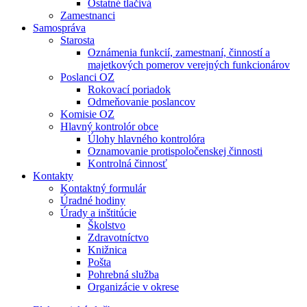
Ostatné tlačivá
Zamestnanci
Samospráva
Starosta
Oznámenia funkcií, zamestnaní, činností a
majetkových pomerov verejných funkcionárov
Poslanci OZ
Rokovací poriadok
Odmeňovanie poslancov
Komisie OZ
Hlavný kontrolór obce
Úlohy hlavného kontrolóra
Oznamovanie protispoločenskej činnosti
Kontrolná činnosť
Kontakty
Kontaktný formulár
Úradné hodiny
Úrady a inštitúcie
Školstvo
Zdravotníctvo
Knižnica
Pošta
Pohrebná služba
Organizácie v okrese