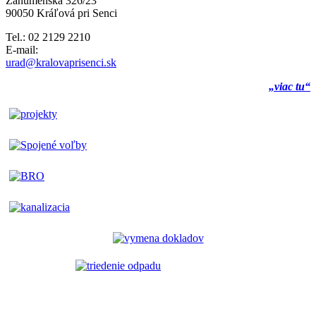
Záhumenská 326/23
90050 Kráľová pri Senci
Tel.: 02 2129 2210
E-mail:
urad@kralovaprisenci.sk
„viac tu“