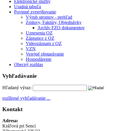
Elektronické služby
Uradná tabuľa
Povinné zverejňovanie
Výrub stromov - prehľad
Zmluvy, Faktúry, Objednávky
Archív FZO dokumentov
Uznesenia OZ
Zápisnice z OZ
Videozáznam z OZ
VZN
Verejné obstarávanie
Hospodárenie
Obecný rozhlas
Vyhľadávanie
Hľadaný výraz:
rozšírené vyhľadávanie ...
Kontakt
Adresa:
Kráľová pri Senci