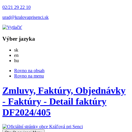
02/21 29 22 10
urad@kralovaprisenci.sk
Výber jazyka
Slovensky
sk
English
en
Magyar
hu
Rovno na obsah
Rovno na menu
Zmluvy, Faktúry, Objednávky
- Faktúry - Detail faktúry
DF2024/405