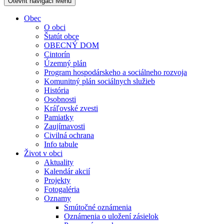
Otevřit navigaci
Menu
Obec
O obci
Štatút obce
OBECNÝ DOM
Cintorín
Územný plán
Program hospodárskeho a sociálneho rozvoja
Komunitný plán sociálnych služieb
História
Osobnosti
Kráľovské zvesti
Pamiatky
Zaujímavosti
Civilná ochrana
Info tabule
Život v obci
Aktuality
Kalendár akcií
Projekty
Fotogaléria
Oznamy
Smútočné oznámenia
Oznámenia o uložení zásielok