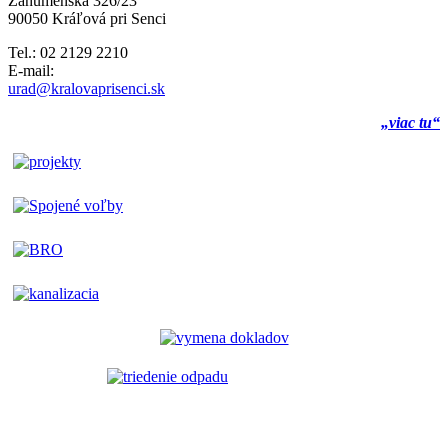
Záhumenská 326/23
90050 Kráľová pri Senci
Tel.: 02 2129 2210
E-mail:
urad@kralovaprisenci.sk
„viac tu“