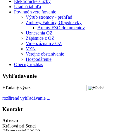
Elektronické služby
Uradná tabuľa
Povinné zverejňovanie
Výrub stromov - prehľad
Zmluvy, Faktúry, Objednávky
Archív FZO dokumentov
Uznesenia OZ
Zápisnice z OZ
Videozáznam z OZ
VZN
Verejné obstarávanie
Hospodárenie
Obecný rozhlas
Vyhľadávanie
Hľadaný výraz:
rozšírené vyhľadávanie ...
Kontakt
Adresa:
Kráľová pri Senci