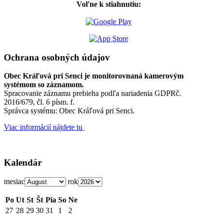
Voľne k stiahnutiu:
Ochrana osobných údajov
Obec Kráľová pri Senci je monitorovnaná kamerovým
systémom so záznamom.
Spracovanie záznamu prebieha podľa nariadenia GDPRč.
2016/679, čl. 6 písm. f.
Správca systému: Obec Kráľová pri Senci.
Viac informácií nájdete tu
Kalendár
mesiac
rok
Po
Ut
St
Št
Pia
So
Ne
27
28
29
30
31
1
2