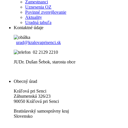
Zamestnanci
Uznesenia OZ
Povinné zverejňovanie
Aktuality
Uradná tabuľa
Kontaktné údaje
urad@kralovaprisenci.sk
02 2129 2210
JUDr. Dušan Šebok, starosta obce
Obecný úrad
Kráľová pri Senci
Záhumenská 326/23
90050 Kráľová pri Senci
Bratislavský samosprávny kraj
Slovensko