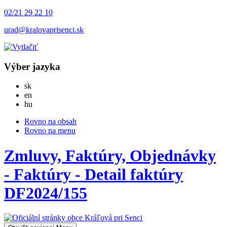
02/21 29 22 10
urad@kralovaprisenci.sk
Výber jazyka
Slovensky
sk
English
en
Magyar
hu
Rovno na obsah
Rovno na menu
Zmluvy, Faktúry, Objednávky
- Faktúry - Detail faktúry
DF2024/155