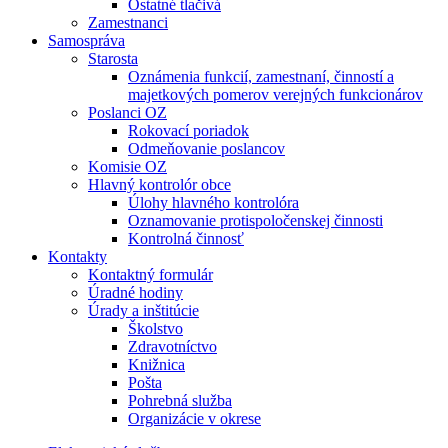
Ostatné tlačivá
Zamestnanci
Samospráva
Starosta
Oznámenia funkcií, zamestnaní, činností a
majetkových pomerov verejných funkcionárov
Poslanci OZ
Rokovací poriadok
Odmeňovanie poslancov
Komisie OZ
Hlavný kontrolór obce
Úlohy hlavného kontrolóra
Oznamovanie protispoločenskej činnosti
Kontrolná činnosť
Kontakty
Kontaktný formulár
Úradné hodiny
Úrady a inštitúcie
Školstvo
Zdravotníctvo
Knižnica
Pošta
Pohrebná služba
Organizácie v okrese