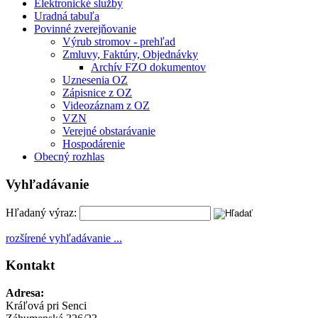
Elektronické služby
Uradná tabuľa
Povinné zverejňovanie
Výrub stromov - prehľad
Zmluvy, Faktúry, Objednávky
Archív FZO dokumentov
Uznesenia OZ
Zápisnice z OZ
Videozáznam z OZ
VZN
Verejné obstarávanie
Hospodárenie
Obecný rozhlas
Vyhľadávanie
Hľadaný výraz:
rozšírené vyhľadávanie ...
Kontakt
Adresa:
Kráľová pri Senci