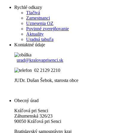
Rychlé odkazy
Tlačivá
Zamestnanci
Uznesenia OZ
Povinné zverejňovanie
Aktuality
Uradná tabuľa
Kontaktné údaje
urad@kralovaprisenci.sk
02 2129 2210
JUDr. Dušan Šebok, starosta obce
Obecný úrad
Kráľová pri Senci
Záhumenská 326/23
90050 Kráľová pri Senci
Bratislavský samosprávny kraj