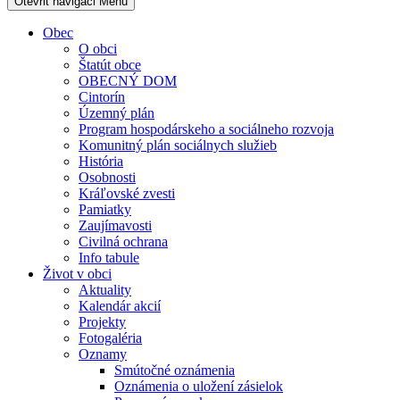
Otevřit navigaci
Menu
Obec
O obci
Štatút obce
OBECNÝ DOM
Cintorín
Územný plán
Program hospodárskeho a sociálneho rozvoja
Komunitný plán sociálnych služieb
História
Osobnosti
Kráľovské zvesti
Pamiatky
Zaujímavosti
Civilná ochrana
Info tabule
Život v obci
Aktuality
Kalendár akcií
Projekty
Fotogaléria
Oznamy
Smútočné oznámenia
Oznámenia o uložení zásielok