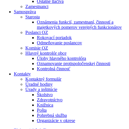
Ostatné tlačivá
Zamestnanci
Samospráva
Starosta
Oznámenia funkcií, zamestnaní, činností a
majetkových pomerov verejných funkcionárov
Poslanci OZ
Rokovací poriadok
Odmeňovanie poslancov
Komisie OZ
Hlavný kontrolór obce
Úlohy hlavného kontrolóra
Oznamovanie protispoločenskej činnosti
Kontrolná činnosť
Kontakty
Kontaktný formulár
Úradné hodiny
Úrady a inštitúcie
Školstvo
Zdravotníctvo
Knižnica
Pošta
Pohrebná služba
Organizácie v okrese