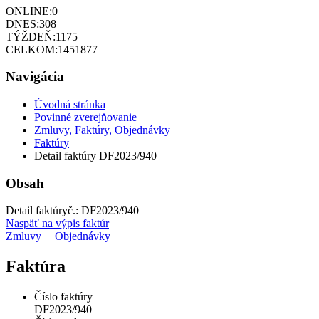
ONLINE:
0
DNES:
308
TÝŽDEŇ:
1175
CELKOM:
1451877
Navigácia
Úvodná stránka
Povinné zverejňovanie
Zmluvy, Faktúry, Objednávky
Faktúry
Detail faktúry DF2023/940
Obsah
Detail faktúry
č.:
DF2023/940
Naspäť na výpis faktúr
Zmluvy
|
Objednávky
Faktúra
Číslo faktúry
DF2023/940