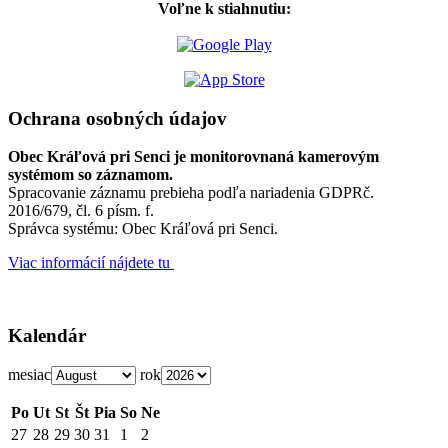
Voľne k stiahnutiu:
Ochrana osobných údajov
Obec Kráľová pri Senci je monitorovnaná kamerovým
systémom so záznamom.
Spracovanie záznamu prebieha podľa nariadenia GDPRč.
2016/679, čl. 6 písm. f.
Správca systému: Obec Kráľová pri Senci.
Viac informácií nájdete tu
Kalendár
mesiac
rok
Po
Ut
St
Št
Pia
So
Ne
27
28
29
30
31
1
2