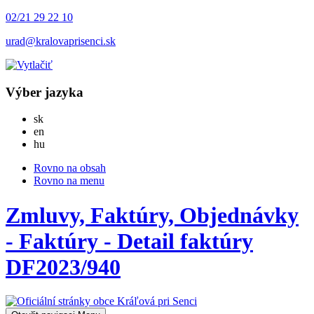
02/21 29 22 10
urad@kralovaprisenci.sk
Výber jazyka
Slovensky
sk
English
en
Magyar
hu
Rovno na obsah
Rovno na menu
Zmluvy, Faktúry, Objednávky
- Faktúry - Detail faktúry
DF2023/940