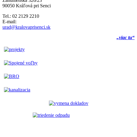
Záhumenská 326/23
90050 Kráľová pri Senci
Tel.: 02 2129 2210
E-mail:
urad@kralovaprisenci.sk
„viac tu“