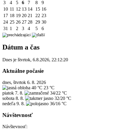
3
4
5
6
7
8
9
10
11
12
13
14
15
16
17
18
19
20
21
22
23
24
25
26
27
28
29
30
31
1
2
3
4
5
6
Dátum a čas
Dnes je
štvrtok
,
6.8.2026
,
22:12:20
Aktuálne počasie
dnes, štvrtok 6. 8. 2026
40 °C
23 °C
piatok
7. 8.
34/22 °C
sobota
8. 8.
32/20 °C
nedeľa
9. 8.
36/16 °C
Návštevnosť
Návštevnosť: