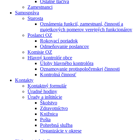
Ostatné tlačivá
Zamestnanci
Samospráva
Starosta
Oznámenia funkcií, zamestnaní, činností a
majetkových pomerov verejných funkcionárov
Poslanci OZ
Rokovací poriadok
Odmeňovanie poslancov
Komisie OZ
Hlavný kontrolór obce
Úlohy hlavného kontrolóra
Oznamovanie protispoločenskej činnosti
Kontrolná činnosť
Kontakty
Kontaktný formulár
Úradné hodiny
Úrady a inštitúcie
Školstvo
Zdravotníctvo
Knižnica
Pošta
Pohrebná služba
Organizácie v okrese