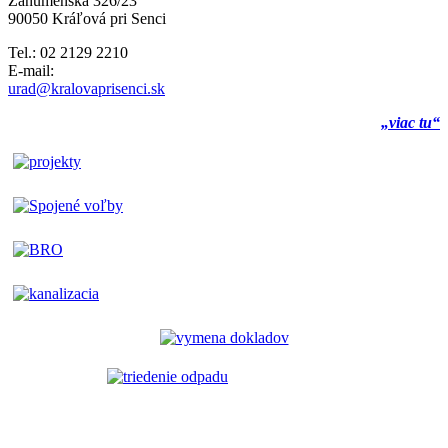
Záhumenská 326/23
90050 Kráľová pri Senci
Tel.: 02 2129 2210
E-mail:
urad@kralovaprisenci.sk
„viac tu“