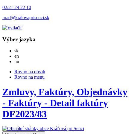
02/21 29 22 10
urad@kralovaprisenci.sk
Výber jazyka
Slovensky
sk
English
en
Magyar
hu
Rovno na obsah
Rovno na menu
Zmluvy, Faktúry, Objednávky
- Faktúry - Detail faktúry
DF2023/83