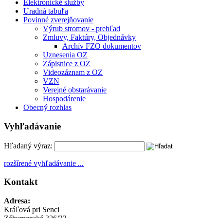
Elektronické služby
Uradná tabuľa
Povinné zverejňovanie
Výrub stromov - prehľad
Zmluvy, Faktúry, Objednávky
Archív FZO dokumentov
Uznesenia OZ
Zápisnice z OZ
Videozáznam z OZ
VZN
Verejné obstarávanie
Hospodárenie
Obecný rozhlas
Vyhľadávanie
Hľadaný výraz:
rozšírené vyhľadávanie ...
Kontakt
Adresa:
Kráľová pri Senci