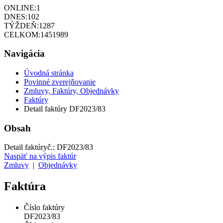
ONLINE:
1
DNES:
102
TÝŽDEŇ:
1287
CELKOM:
1451989
Navigácia
Úvodná stránka
Povinné zverejňovanie
Zmluvy, Faktúry, Objednávky
Faktúry
Detail faktúry DF2023/83
Obsah
Detail faktúry
č.:
DF2023/83
Naspäť na výpis faktúr
Zmluvy
|
Objednávky
Faktúra
Číslo faktúry
DF2023/83