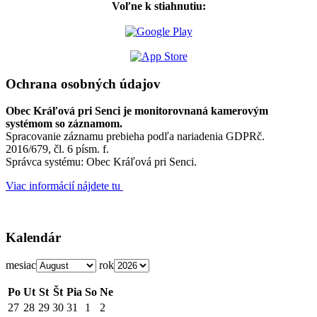
Voľne k stiahnutiu:
Ochrana osobných údajov
Obec Kráľová pri Senci je monitorovnaná kamerovým
systémom so záznamom.
Spracovanie záznamu prebieha podľa nariadenia GDPRč.
2016/679, čl. 6 písm. f.
Správca systému: Obec Kráľová pri Senci.
Viac informácií nájdete tu
Kalendár
mesiac
rok
Po
Ut
St
Št
Pia
So
Ne
27
28
29
30
31
1
2