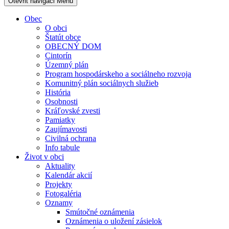
Otevřit navigaci
Menu
Obec
O obci
Štatút obce
OBECNÝ DOM
Cintorín
Územný plán
Program hospodárskeho a sociálneho rozvoja
Komunitný plán sociálnych služieb
História
Osobnosti
Kráľovské zvesti
Pamiatky
Zaujímavosti
Civilná ochrana
Info tabule
Život v obci
Aktuality
Kalendár akcií
Projekty
Fotogaléria
Oznamy
Smútočné oznámenia
Oznámenia o uložení zásielok