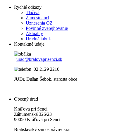
Rychlé odkazy
Tlačivá
Zamestnanci
Uznesenia OZ
Povinné zverejňovanie
Aktuality
Uradná tabuľa
Kontaktné údaje
urad@kralovaprisenci.sk
02 2129 2210
JUDr. Dušan Šebok, starosta obce
Obecný úrad
Kráľová pri Senci
Záhumenská 326/23
90050 Kráľová pri Senci
Bratislavský samosprávny kraj