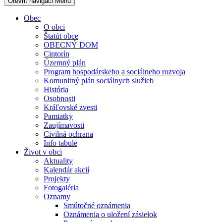
Otevřit navigaci
Menu
Obec
O obci
Štatút obce
OBECNÝ DOM
Cintorín
Územný plán
Program hospodárskeho a sociálneho rozvoja
Komunitný plán sociálnych služieb
História
Osobnosti
Kráľovské zvesti
Pamiatky
Zaujímavosti
Civilná ochrana
Info tabule
Život v obci
Aktuality
Kalendár akcií
Projekty
Fotogaléria
Oznamy
Smútočné oznámenia
Oznámenia o uložení zásielok