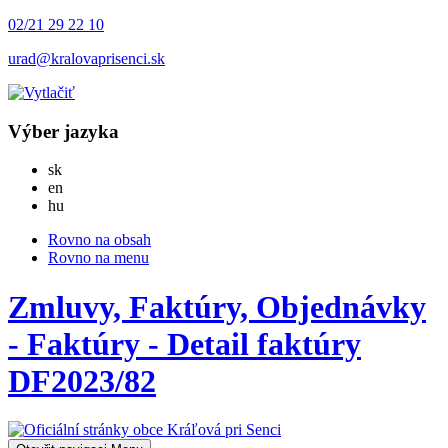
02/21 29 22 10
urad@kralovaprisenci.sk
Výber jazyka
Slovensky
sk
English
en
Magyar
hu
Rovno na obsah
Rovno na menu
Zmluvy, Faktúry, Objednávky
- Faktúry - Detail faktúry
DF2023/82