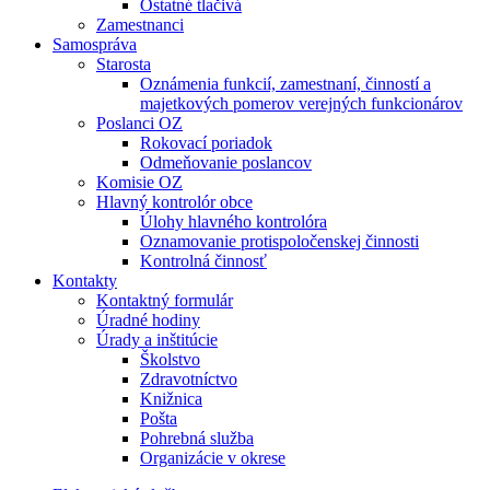
Ostatné tlačivá
Zamestnanci
Samospráva
Starosta
Oznámenia funkcií, zamestnaní, činností a
majetkových pomerov verejných funkcionárov
Poslanci OZ
Rokovací poriadok
Odmeňovanie poslancov
Komisie OZ
Hlavný kontrolór obce
Úlohy hlavného kontrolóra
Oznamovanie protispoločenskej činnosti
Kontrolná činnosť
Kontakty
Kontaktný formulár
Úradné hodiny
Úrady a inštitúcie
Školstvo
Zdravotníctvo
Knižnica
Pošta
Pohrebná služba
Organizácie v okrese