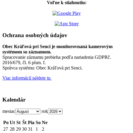
Voľne k stiahnutiu:
Ochrana osobných údajov
Obec Kráľová pri Senci je monitorovnaná kamerovým
systémom so záznamom.
Spracovanie záznamu prebieha podľa nariadenia GDPRč.
2016/679, čl. 6 písm. f.
Správca systému: Obec Kráľová pri Senci.
Viac informácií nájdete tu
Kalendár
mesiac
rok
Po
Ut
St
Št
Pia
So
Ne
27
28
29
30
31
1
2