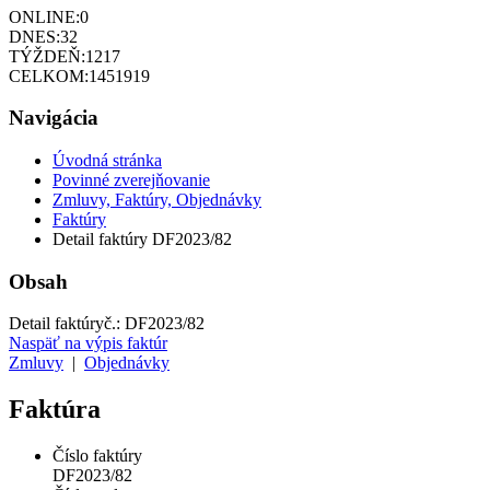
ONLINE:
0
DNES:
32
TÝŽDEŇ:
1217
CELKOM:
1451919
Navigácia
Úvodná stránka
Povinné zverejňovanie
Zmluvy, Faktúry, Objednávky
Faktúry
Detail faktúry DF2023/82
Obsah
Detail faktúry
č.:
DF2023/82
Naspäť na výpis faktúr
Zmluvy
|
Objednávky
Faktúra
Číslo faktúry
DF2023/82