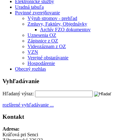
Elektronické služby
Uradná tabuľa
Povinné zverejňovanie
Výrub stromov - prehľad
Zmluvy, Faktúry, Objednávky
Archív FZO dokumentov
Uznesenia OZ
Zápisnice z OZ
Videozáznam z OZ
VZN
Verejné obstarávanie
Hospodárenie
Obecný rozhlas
Vyhľadávanie
Hľadaný výraz:
rozšírené vyhľadávanie ...
Kontakt
Adresa:
Kráľová pri Senci