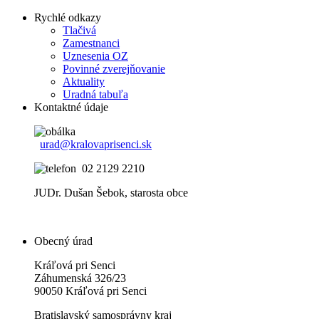
Rychlé odkazy
Tlačivá
Zamestnanci
Uznesenia OZ
Povinné zverejňovanie
Aktuality
Uradná tabuľa
Kontaktné údaje
urad@kralovaprisenci.sk
02 2129 2210
JUDr. Dušan Šebok, starosta obce
Obecný úrad
Kráľová pri Senci
Záhumenská 326/23
90050 Kráľová pri Senci
Bratislavský samosprávny kraj