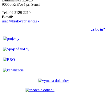
Záhumenská 326/23
90050 Kráľová pri Senci
Tel.: 02 2129 2210
E-mail:
urad@kralovaprisenci.sk
„viac tu“