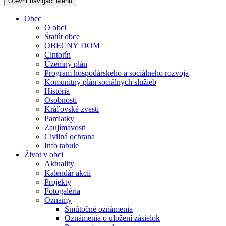
Otevřit navigaci
Menu
Obec
O obci
Štatút obce
OBECNÝ DOM
Cintorín
Územný plán
Program hospodárskeho a sociálneho rozvoja
Komunitný plán sociálnych služieb
História
Osobnosti
Kráľovské zvesti
Pamiatky
Zaujímavosti
Civilná ochrana
Info tabule
Život v obci
Aktuality
Kalendár akcií
Projekty
Fotogaléria
Oznamy
Smútočné oznámenia
Oznámenia o uložení zásielok