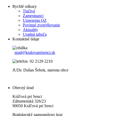
Rychlé odkazy
Tlačivá
Zamestnanci
Uznesenia OZ
Povinné zverejňovanie
Aktuality
Uradná tabuľa
Kontaktné údaje
urad@kralovaprisenci.sk
02 2129 2210
JUDr. Dušan Šebok, starosta obce
Obecný úrad
Kráľová pri Senci
Záhumenská 326/23
90050 Kráľová pri Senci
Bratislavský samosprávny kraj