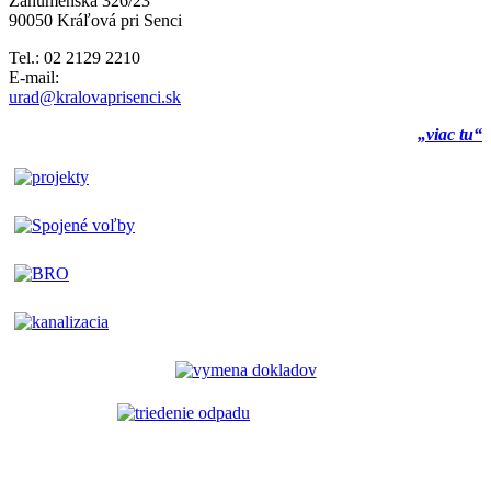
Záhumenská 326/23
90050 Kráľová pri Senci
Tel.: 02 2129 2210
E-mail:
urad@kralovaprisenci.sk
„viac tu“