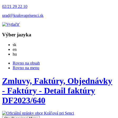
02/21 29 22 10
urad@kralovaprisenci.sk
Výber jazyka
Slovensky
sk
English
en
Magyar
hu
Rovno na obsah
Rovno na menu
Zmluvy, Faktúry, Objednávky
- Faktúry - Detail faktúry
DF2023/640