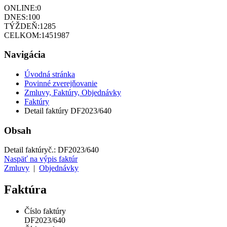
ONLINE:
0
DNES:
100
TÝŽDEŇ:
1285
CELKOM:
1451987
Navigácia
Úvodná stránka
Povinné zverejňovanie
Zmluvy, Faktúry, Objednávky
Faktúry
Detail faktúry DF2023/640
Obsah
Detail faktúry
č.:
DF2023/640
Naspäť na výpis faktúr
Zmluvy
|
Objednávky
Faktúra
Číslo faktúry
DF2023/640