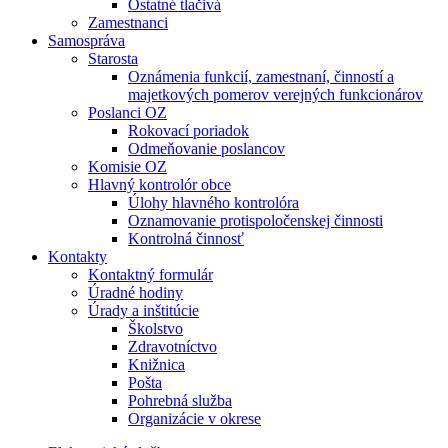
Ostatné tlačivá
Zamestnanci
Samospráva
Starosta
Oznámenia funkcií, zamestnaní, činností a
majetkových pomerov verejných funkcionárov
Poslanci OZ
Rokovací poriadok
Odmeňovanie poslancov
Komisie OZ
Hlavný kontrolór obce
Úlohy hlavného kontrolóra
Oznamovanie protispoločenskej činnosti
Kontrolná činnosť
Kontakty
Kontaktný formulár
Úradné hodiny
Úrady a inštitúcie
Školstvo
Zdravotníctvo
Knižnica
Pošta
Pohrebná služba
Organizácie v okrese