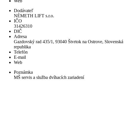
Web
Dodávateľ
NÉMETH LIFT s.r.o.
IČO
31426310
DIČ
Adresa
Gazdovský rad 435/1, 93040 Štvrtok na Ostrove, Slovenská
republika
Telefón
E-mail
Web
Poznámka
MŠ servis a služba dvíhacích zariadení