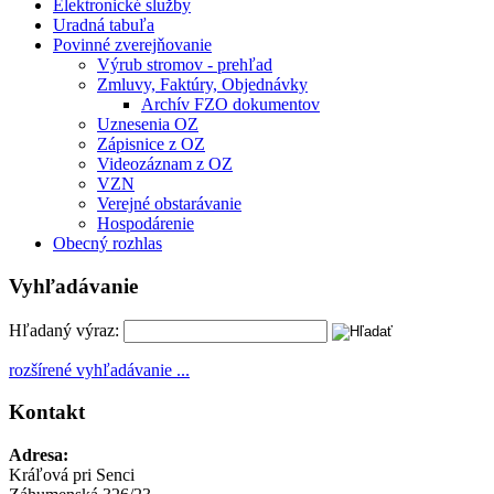
Elektronické služby
Uradná tabuľa
Povinné zverejňovanie
Výrub stromov - prehľad
Zmluvy, Faktúry, Objednávky
Archív FZO dokumentov
Uznesenia OZ
Zápisnice z OZ
Videozáznam z OZ
VZN
Verejné obstarávanie
Hospodárenie
Obecný rozhlas
Vyhľadávanie
Hľadaný výraz:
rozšírené vyhľadávanie ...
Kontakt
Adresa:
Kráľová pri Senci