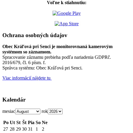
Voľne k stiahnutiu:
Ochrana osobných údajov
Obec Kráľová pri Senci je monitorovnaná kamerovým
systémom so záznamom.
Spracovanie záznamu prebieha podľa nariadenia GDPRč.
2016/679, čl. 6 písm. f.
Správca systému: Obec Kráľová pri Senci.
Viac informácií nájdete tu
Kalendár
mesiac
rok
Po
Ut
St
Št
Pia
So
Ne
27
28
29
30
31
1
2