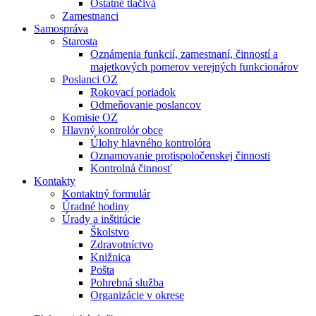
Ostatné tlačivá
Zamestnanci
Samospráva
Starosta
Oznámenia funkcií, zamestnaní, činností a
majetkových pomerov verejných funkcionárov
Poslanci OZ
Rokovací poriadok
Odmeňovanie poslancov
Komisie OZ
Hlavný kontrolór obce
Úlohy hlavného kontrolóra
Oznamovanie protispoločenskej činnosti
Kontrolná činnosť
Kontakty
Kontaktný formulár
Úradné hodiny
Úrady a inštitúcie
Školstvo
Zdravotníctvo
Knižnica
Pošta
Pohrebná služba
Organizácie v okrese