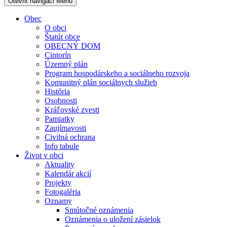
Otevřit navigaci
Menu
Obec
O obci
Štatút obce
OBECNÝ DOM
Cintorín
Územný plán
Program hospodárskeho a sociálneho rozvoja
Komunitný plán sociálnych služieb
História
Osobnosti
Kráľovské zvesti
Pamiatky
Zaujímavosti
Civilná ochrana
Info tabule
Život v obci
Aktuality
Kalendár akcií
Projekty
Fotogaléria
Oznamy
Smútočné oznámenia
Oznámenia o uložení zásielok