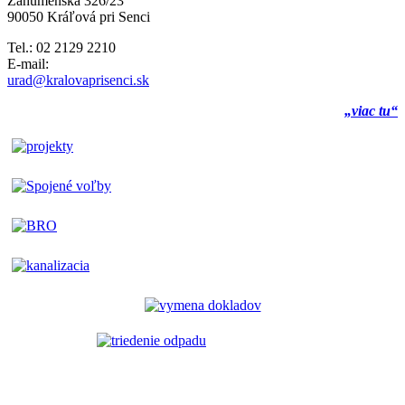
Záhumenská 326/23
90050 Kráľová pri Senci
Tel.: 02 2129 2210
E-mail:
urad@kralovaprisenci.sk
„viac tu“