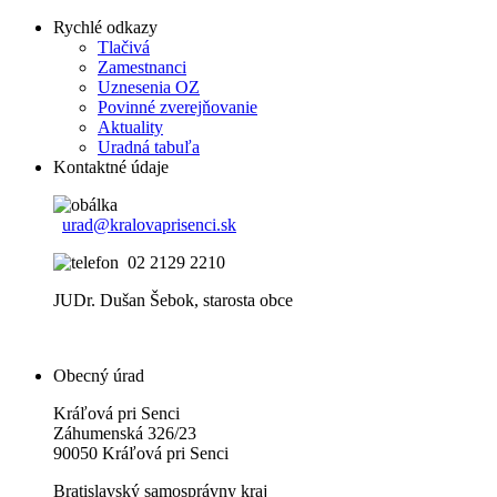
Rychlé odkazy
Tlačivá
Zamestnanci
Uznesenia OZ
Povinné zverejňovanie
Aktuality
Uradná tabuľa
Kontaktné údaje
urad@kralovaprisenci.sk
02 2129 2210
JUDr. Dušan Šebok, starosta obce
Obecný úrad
Kráľová pri Senci
Záhumenská 326/23
90050 Kráľová pri Senci
Bratislavský samosprávny kraj