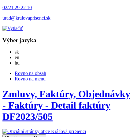
02/21 29 22 10
urad@kralovaprisenci.sk
Výber jazyka
Slovensky
sk
English
en
Magyar
hu
Rovno na obsah
Rovno na menu
Zmluvy, Faktúry, Objednávky
- Faktúry - Detail faktúry
DF2023/505