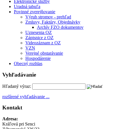
Elektronické služby
Uradná tabuľa
Povinné zverejňovanie
Výrub stromov - prehľad
Zmluvy, Faktúry, Objednávky
Archív FZO dokumentov
Uznesenia OZ
Zápisnice z OZ
Videozáznam z OZ
VZN
Verejné obstarávanie
Hospodárenie
Obecný rozhlas
Vyhľadávanie
Hľadaný výraz:
rozšírené vyhľadávanie ...
Kontakt
Adresa:
Kráľová pri Senci