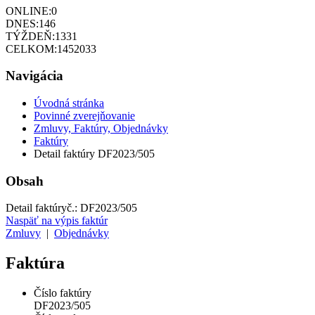
ONLINE:
0
DNES:
146
TÝŽDEŇ:
1331
CELKOM:
1452033
Navigácia
Úvodná stránka
Povinné zverejňovanie
Zmluvy, Faktúry, Objednávky
Faktúry
Detail faktúry DF2023/505
Obsah
Detail faktúry
č.:
DF2023/505
Naspäť na výpis faktúr
Zmluvy
|
Objednávky
Faktúra
Číslo faktúry
DF2023/505