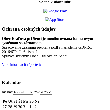
Voľne k stiahnutiu:
Ochrana osobných údajov
Obec Kráľová pri Senci je monitorovnaná kamerovým
systémom so záznamom.
Spracovanie záznamu prebieha podľa nariadenia GDPRč.
2016/679, čl. 6 písm. f.
Správca systému: Obec Kráľová pri Senci.
Viac informácií nájdete tu
Kalendár
mesiac
rok
Po
Ut
St
Št
Pia
So
Ne
27
28
29
30
31
1
2