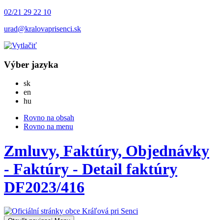
02/21 29 22 10
urad@kralovaprisenci.sk
Výber jazyka
Slovensky
sk
English
en
Magyar
hu
Rovno na obsah
Rovno na menu
Zmluvy, Faktúry, Objednávky
- Faktúry - Detail faktúry
DF2023/416