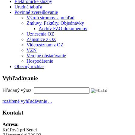
Elektronické služby
Uradná tabuľa
Povinné zverejňovanie
Výrub stromov - prehľad
Zmluvy, Faktúry, Objednávky
Archív FZO dokumentov
Uznesenia OZ
Zápisnice z OZ
Videozáznam z OZ
VZN
Verejné obstarávanie
Hospodárenie
Obecný rozhlas
Vyhľadávanie
Hľadaný výraz:
rozšírené vyhľadávanie ...
Kontakt
Adresa:
Kráľová pri Senci