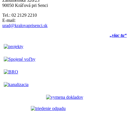
Záhumenská 326/23
90050 Kráľová pri Senci
Tel.: 02 2129 2210
E-mail:
urad@kralovaprisenci.sk
„viac tu“