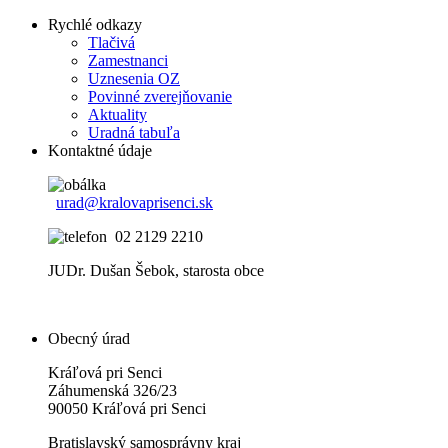
Rychlé odkazy
Tlačivá
Zamestnanci
Uznesenia OZ
Povinné zverejňovanie
Aktuality
Uradná tabuľa
Kontaktné údaje
urad@kralovaprisenci.sk
02 2129 2210
JUDr. Dušan Šebok, starosta obce
Obecný úrad
Kráľová pri Senci
Záhumenská 326/23
90050 Kráľová pri Senci
Bratislavský samosprávny kraj