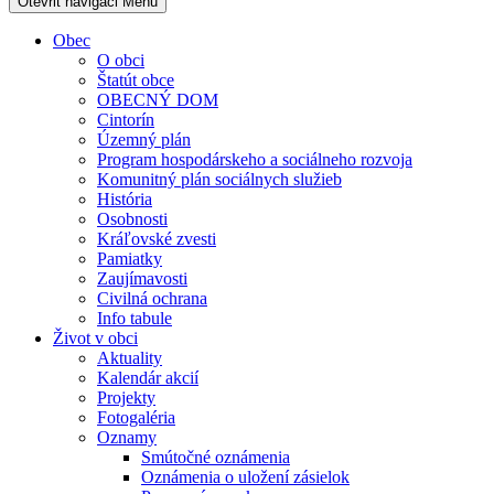
Otevřit navigaci
Menu
Obec
O obci
Štatút obce
OBECNÝ DOM
Cintorín
Územný plán
Program hospodárskeho a sociálneho rozvoja
Komunitný plán sociálnych služieb
História
Osobnosti
Kráľovské zvesti
Pamiatky
Zaujímavosti
Civilná ochrana
Info tabule
Život v obci
Aktuality
Kalendár akcií
Projekty
Fotogaléria
Oznamy
Smútočné oznámenia
Oznámenia o uložení zásielok