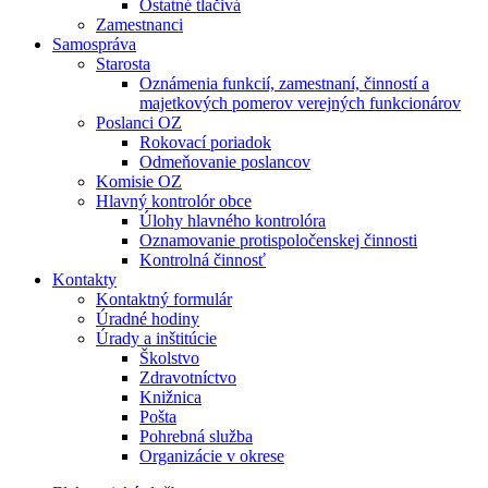
Ostatné tlačivá
Zamestnanci
Samospráva
Starosta
Oznámenia funkcií, zamestnaní, činností a
majetkových pomerov verejných funkcionárov
Poslanci OZ
Rokovací poriadok
Odmeňovanie poslancov
Komisie OZ
Hlavný kontrolór obce
Úlohy hlavného kontrolóra
Oznamovanie protispoločenskej činnosti
Kontrolná činnosť
Kontakty
Kontaktný formulár
Úradné hodiny
Úrady a inštitúcie
Školstvo
Zdravotníctvo
Knižnica
Pošta
Pohrebná služba
Organizácie v okrese