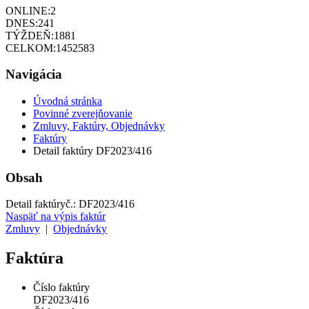
ONLINE:
2
DNES:
241
TÝŽDEŇ:
1881
CELKOM:
1452583
Navigácia
Úvodná stránka
Povinné zverejňovanie
Zmluvy, Faktúry, Objednávky
Faktúry
Detail faktúry DF2023/416
Obsah
Detail faktúry
č.:
DF2023/416
Naspäť na výpis faktúr
Zmluvy
|
Objednávky
Faktúra
Číslo faktúry
DF2023/416