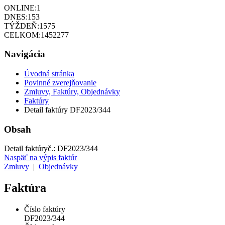
ONLINE:
1
DNES:
153
TÝŽDEŇ:
1575
CELKOM:
1452277
Navigácia
Úvodná stránka
Povinné zverejňovanie
Zmluvy, Faktúry, Objednávky
Faktúry
Detail faktúry DF2023/344
Obsah
Detail faktúry
č.:
DF2023/344
Naspäť na výpis faktúr
Zmluvy
|
Objednávky
Faktúra
Číslo faktúry
DF2023/344