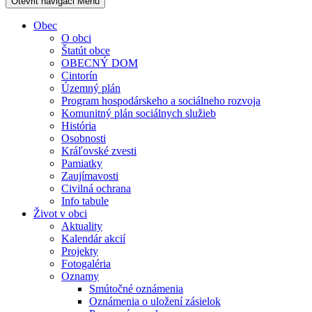
Otevřit navigaci
Menu
Obec
O obci
Štatút obce
OBECNÝ DOM
Cintorín
Územný plán
Program hospodárskeho a sociálneho rozvoja
Komunitný plán sociálnych služieb
História
Osobnosti
Kráľovské zvesti
Pamiatky
Zaujímavosti
Civilná ochrana
Info tabule
Život v obci
Aktuality
Kalendár akcií
Projekty
Fotogaléria
Oznamy
Smútočné oznámenia
Oznámenia o uložení zásielok