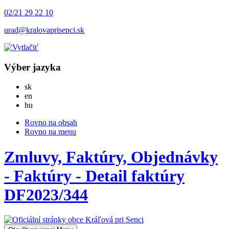
02/21 29 22 10
urad@kralovaprisenci.sk
Výber jazyka
Slovensky
sk
English
en
Magyar
hu
Rovno na obsah
Rovno na menu
Zmluvy, Faktúry, Objednávky
- Faktúry - Detail faktúry
DF2023/344