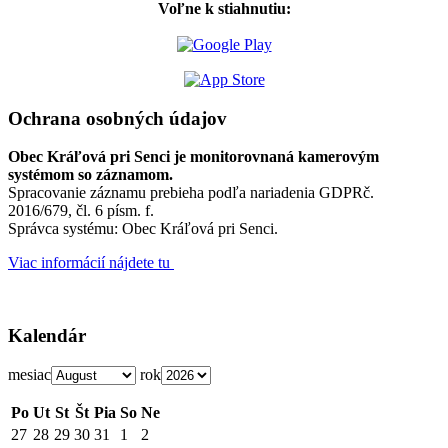
Voľne k stiahnutiu:
Ochrana osobných údajov
Obec Kráľová pri Senci je monitorovnaná kamerovým
systémom so záznamom.
Spracovanie záznamu prebieha podľa nariadenia GDPRč.
2016/679, čl. 6 písm. f.
Správca systému: Obec Kráľová pri Senci.
Viac informácií nájdete tu
Kalendár
mesiac
rok
Po
Ut
St
Št
Pia
So
Ne
27
28
29
30
31
1
2