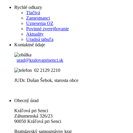
Rychlé odkazy
Tlačivá
Zamestnanci
Uznesenia OZ
Povinné zverejňovanie
Aktuality
Uradná tabuľa
Kontaktné údaje
urad@kralovaprisenci.sk
02 2129 2210
JUDr. Dušan Šebok, starosta obce
Obecný úrad
Kráľová pri Senci
Záhumenská 326/23
90050 Kráľová pri Senci
Bratislavský samosprávny kraj