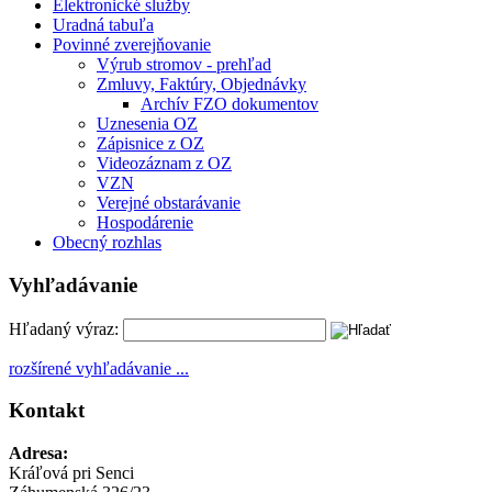
Elektronické služby
Uradná tabuľa
Povinné zverejňovanie
Výrub stromov - prehľad
Zmluvy, Faktúry, Objednávky
Archív FZO dokumentov
Uznesenia OZ
Zápisnice z OZ
Videozáznam z OZ
VZN
Verejné obstarávanie
Hospodárenie
Obecný rozhlas
Vyhľadávanie
Hľadaný výraz:
rozšírené vyhľadávanie ...
Kontakt
Adresa:
Kráľová pri Senci