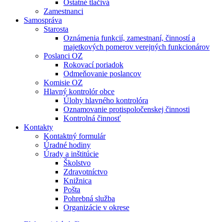
Ostatné tlačivá
Zamestnanci
Samospráva
Starosta
Oznámenia funkcií, zamestnaní, činností a
majetkových pomerov verejných funkcionárov
Poslanci OZ
Rokovací poriadok
Odmeňovanie poslancov
Komisie OZ
Hlavný kontrolór obce
Úlohy hlavného kontrolóra
Oznamovanie protispoločenskej činnosti
Kontrolná činnosť
Kontakty
Kontaktný formulár
Úradné hodiny
Úrady a inštitúcie
Školstvo
Zdravotníctvo
Knižnica
Pošta
Pohrebná služba
Organizácie v okrese