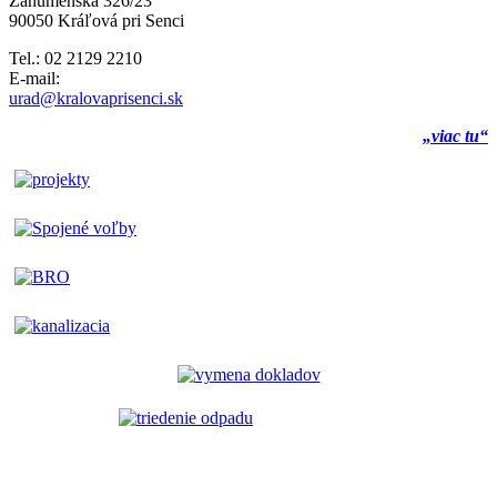
Záhumenská 326/23
90050 Kráľová pri Senci
Tel.: 02 2129 2210
E-mail:
urad@kralovaprisenci.sk
„viac tu“