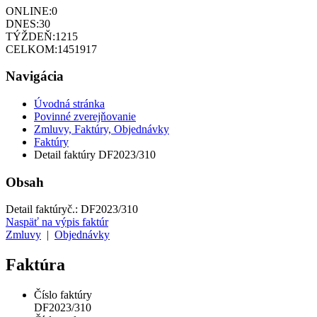
ONLINE:
0
DNES:
30
TÝŽDEŇ:
1215
CELKOM:
1451917
Navigácia
Úvodná stránka
Povinné zverejňovanie
Zmluvy, Faktúry, Objednávky
Faktúry
Detail faktúry DF2023/310
Obsah
Detail faktúry
č.:
DF2023/310
Naspäť na výpis faktúr
Zmluvy
|
Objednávky
Faktúra
Číslo faktúry
DF2023/310