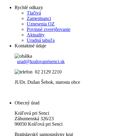
Rychlé odkazy
Tlačivá
Zamestnanci
Uznesenia OZ
Povinné zverejňovanie
Aktuality
Uradná tabuľa
Kontaktné údaje
urad@kralovaprisenci.sk
02 2129 2210
JUDr. Dušan Šebok, starosta obce
Obecný úrad
Kráľová pri Senci
Záhumenská 326/23
90050 Kráľová pri Senci
Bratislavský samosprávny kraj