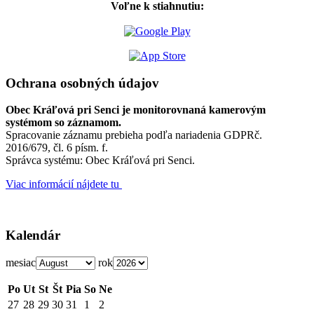
Voľne k stiahnutiu:
Ochrana osobných údajov
Obec Kráľová pri Senci je monitorovnaná kamerovým
systémom so záznamom.
Spracovanie záznamu prebieha podľa nariadenia GDPRč.
2016/679, čl. 6 písm. f.
Správca systému: Obec Kráľová pri Senci.
Viac informácií nájdete tu
Kalendár
mesiac
rok
Po
Ut
St
Št
Pia
So
Ne
27
28
29
30
31
1
2