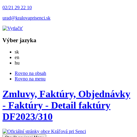
02/21 29 22 10
urad@kralovaprisenci.sk
Výber jazyka
Slovensky
sk
English
en
Magyar
hu
Rovno na obsah
Rovno na menu
Zmluvy, Faktúry, Objednávky
- Faktúry - Detail faktúry
DF2023/310