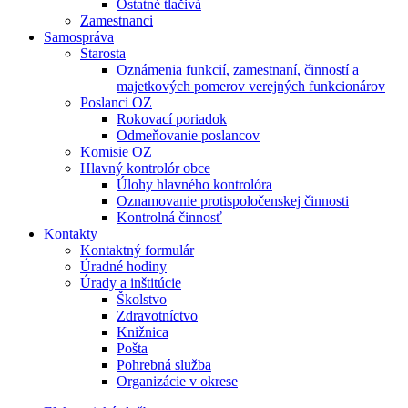
Ostatné tlačivá
Zamestnanci
Samospráva
Starosta
Oznámenia funkcií, zamestnaní, činností a
majetkových pomerov verejných funkcionárov
Poslanci OZ
Rokovací poriadok
Odmeňovanie poslancov
Komisie OZ
Hlavný kontrolór obce
Úlohy hlavného kontrolóra
Oznamovanie protispoločenskej činnosti
Kontrolná činnosť
Kontakty
Kontaktný formulár
Úradné hodiny
Úrady a inštitúcie
Školstvo
Zdravotníctvo
Knižnica
Pošta
Pohrebná služba
Organizácie v okrese