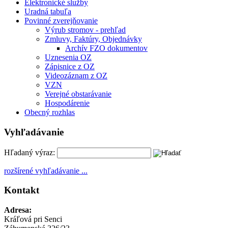
Elektronické služby
Uradná tabuľa
Povinné zverejňovanie
Výrub stromov - prehľad
Zmluvy, Faktúry, Objednávky
Archív FZO dokumentov
Uznesenia OZ
Zápisnice z OZ
Videozáznam z OZ
VZN
Verejné obstarávanie
Hospodárenie
Obecný rozhlas
Vyhľadávanie
Hľadaný výraz:
rozšírené vyhľadávanie ...
Kontakt
Adresa:
Kráľová pri Senci