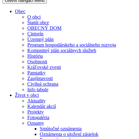
Otevřit navigaci
Menu
Obec
O obci
Štatút obce
OBECNÝ DOM
Cintorín
Územný plán
Program hospodárskeho a sociálneho rozvoja
Komunitný plán sociálnych služieb
História
Osobnosti
Kráľovské zvesti
Pamiatky
Zaujímavosti
Civilná ochrana
Info tabule
Život v obci
Aktuality
Kalendár akcií
Projekty
Fotogaléria
Oznamy
Smútočné oznámenia
Oznámenia o uložení zásielok