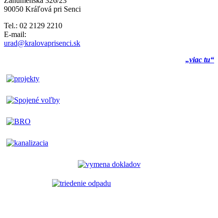
Záhumenská 326/23
90050 Kráľová pri Senci
Tel.: 02 2129 2210
E-mail:
urad@kralovaprisenci.sk
„viac tu“