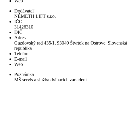
Web
Dodávateľ
NÉMETH LIFT s.r.o.
IČO
31426310
DIČ
Adresa
Gazdovský rad 435/1, 93040 Štvrtok na Ostrove, Slovenská
republika
Telefón
E-mail
Web
Poznámka
MŠ servis a služba dvíhacích zariadení