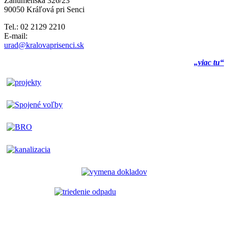
Záhumenská 326/23
90050 Kráľová pri Senci
Tel.: 02 2129 2210
E-mail:
urad@kralovaprisenci.sk
„viac tu“