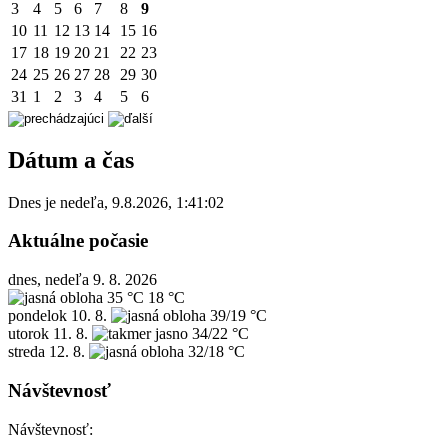
3
4
5
6
7
8
9
10
11
12
13
14
15
16
17
18
19
20
21
22
23
24
25
26
27
28
29
30
31
1
2
3
4
5
6
Dátum a čas
Dnes je
nedeľa
,
9.8.2026
,
1:41:02
Aktuálne počasie
dnes, nedeľa 9. 8. 2026
35 °C
18 °C
pondelok
10. 8.
39/19 °C
utorok
11. 8.
34/22 °C
streda
12. 8.
32/18 °C
Návštevnosť
Návštevnosť: