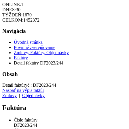
ONLINE:
1
DNES:
30
TÝŽDEŇ:
1670
CELKOM:
1452372
Navigácia
Úvodná stránka
Povinné zverejňovanie
Zmluvy, Faktúry, Objednávky
Faktúry
Detail faktúry DF2023/244
Obsah
Detail faktúry
č.:
DF2023/244
Naspäť na výpis faktúr
Zmluvy
|
Objednávky
Faktúra
Číslo faktúry
DF2023/244