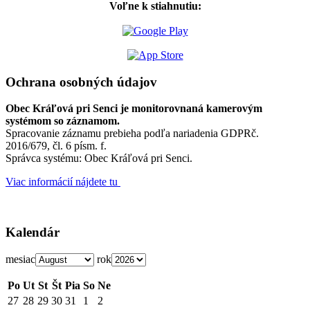
Voľne k stiahnutiu:
Ochrana osobných údajov
Obec Kráľová pri Senci je monitorovnaná kamerovým
systémom so záznamom.
Spracovanie záznamu prebieha podľa nariadenia GDPRč.
2016/679, čl. 6 písm. f.
Správca systému: Obec Kráľová pri Senci.
Viac informácií nájdete tu
Kalendár
mesiac
rok
Po
Ut
St
Št
Pia
So
Ne
27
28
29
30
31
1
2