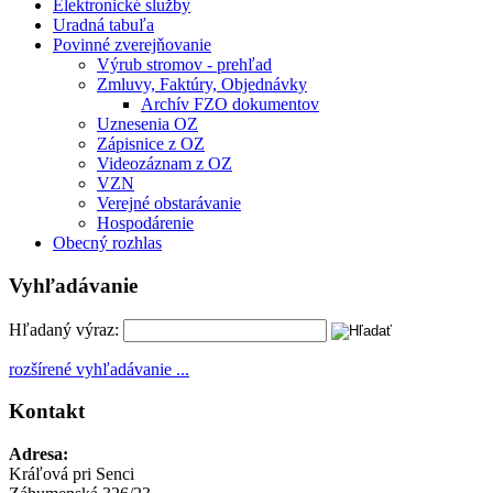
Elektronické služby
Uradná tabuľa
Povinné zverejňovanie
Výrub stromov - prehľad
Zmluvy, Faktúry, Objednávky
Archív FZO dokumentov
Uznesenia OZ
Zápisnice z OZ
Videozáznam z OZ
VZN
Verejné obstarávanie
Hospodárenie
Obecný rozhlas
Vyhľadávanie
Hľadaný výraz:
rozšírené vyhľadávanie ...
Kontakt
Adresa:
Kráľová pri Senci