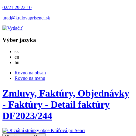
02/21 29 22 10
urad@kralovaprisenci.sk
Výber jazyka
Slovensky
sk
English
en
Magyar
hu
Rovno na obsah
Rovno na menu
Zmluvy, Faktúry, Objednávky
- Faktúry - Detail faktúry
DF2023/244