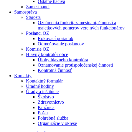
Ostatné tlačivá
Zamestnanci
Samospráva
Starosta
Oznámenia funkcií, zamestnaní, činností a
majetkových pomerov verejných funkcionárov
Poslanci OZ
Rokovací poriadok
Odmeňovanie poslancov
Komisie OZ
Hlavný kontrolór obce
Úlohy hlavného kontrolóra
Oznamovanie protispoločenskej činnosti
Kontrolná činnosť
Kontakty
Kontaktný formulár
Úradné hodiny
Úrady a inštitúcie
Školstvo
Zdravotníctvo
Knižnica
Pošta
Pohrebná služba
Organizácie v okrese