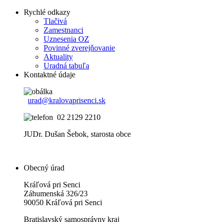
Rychlé odkazy
Tlačivá
Zamestnanci
Uznesenia OZ
Povinné zverejňovanie
Aktuality
Uradná tabuľa
Kontaktné údaje
urad@kralovaprisenci.sk
02 2129 2210
JUDr. Dušan Šebok, starosta obce
Obecný úrad
Kráľová pri Senci
Záhumenská 326/23
90050 Kráľová pri Senci
Bratislavský samosprávny kraj