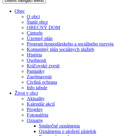
Otevřit navigaci
Menu
Obec
O obci
Štatút obce
OBECNÝ DOM
Cintorín
Územný plán
Program hospodárskeho a sociálneho rozvoja
Komunitný plán sociálnych služieb
História
Osobnosti
Kráľovské zvesti
Pamiatky
Zaujímavosti
Civilná ochrana
Info tabule
Život v obci
Aktuality
Kalendár akcií
Projekty
Fotogaléria
Oznamy
Smútočné oznámenia
Oznámenia o uložení zásielok