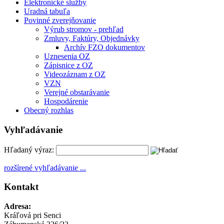
Elektronické služby
Uradná tabuľa
Povinné zverejňovanie
Výrub stromov - prehľad
Zmluvy, Faktúry, Objednávky
Archív FZO dokumentov
Uznesenia OZ
Zápisnice z OZ
Videozáznam z OZ
VZN
Verejné obstarávanie
Hospodárenie
Obecný rozhlas
Vyhľadávanie
Hľadaný výraz:
rozšírené vyhľadávanie ...
Kontakt
Adresa:
Kráľová pri Senci