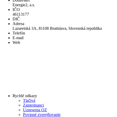
Dodávateľ
Energie2, a.s.
IČO
46113177
DIČ
Adresa
Lazaretská 3A, 81108 Bratislava, Slovenská republika
Telefón
E-mail
Web
Rychlé odkazy
Tlačivá
Zamestnanci
Uznesenia OZ
Povinné zverejňovanie