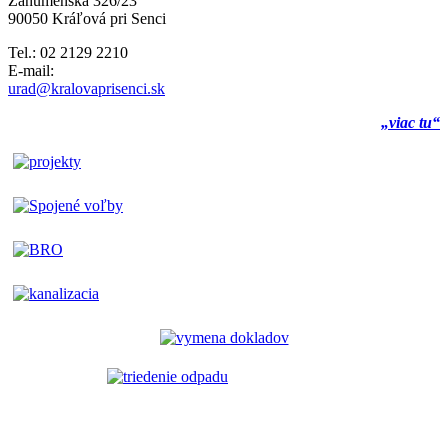
Záhumenská 326/23
90050 Kráľová pri Senci
Tel.: 02 2129 2210
E-mail:
urad@kralovaprisenci.sk
„viac tu“