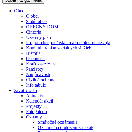
Otevřit navigaci
Menu
Obec
O obci
Štatút obce
OBECNÝ DOM
Cintorín
Územný plán
Program hospodárskeho a sociálneho rozvoja
Komunitný plán sociálnych služieb
História
Osobnosti
Kráľovské zvesti
Pamiatky
Zaujímavosti
Civilná ochrana
Info tabule
Život v obci
Aktuality
Kalendár akcií
Projekty
Fotogaléria
Oznamy
Smútočné oznámenia
Oznámenia o uložení zásielok