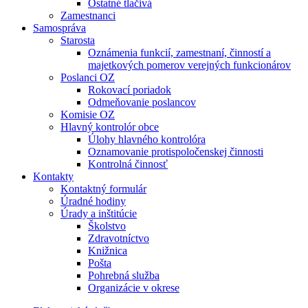
Ostatné tlačivá
Zamestnanci
Samospráva
Starosta
Oznámenia funkcií, zamestnaní, činností a
majetkových pomerov verejných funkcionárov
Poslanci OZ
Rokovací poriadok
Odmeňovanie poslancov
Komisie OZ
Hlavný kontrolór obce
Úlohy hlavného kontrolóra
Oznamovanie protispoločenskej činnosti
Kontrolná činnosť
Kontakty
Kontaktný formulár
Úradné hodiny
Úrady a inštitúcie
Školstvo
Zdravotníctvo
Knižnica
Pošta
Pohrebná služba
Organizácie v okrese