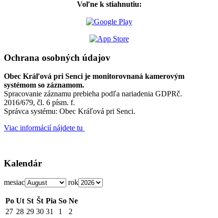
Voľne k stiahnutiu:
Ochrana osobných údajov
Obec Kráľová pri Senci je monitorovnaná kamerovým
systémom so záznamom.
Spracovanie záznamu prebieha podľa nariadenia GDPRč.
2016/679, čl. 6 písm. f.
Správca systému: Obec Kráľová pri Senci.
Viac informácií nájdete tu
Kalendár
mesiac
rok
Po
Ut
St
Št
Pia
So
Ne
27
28
29
30
31
1
2