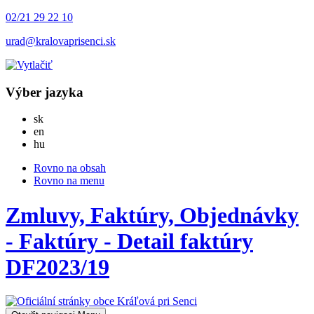
02/21 29 22 10
urad@kralovaprisenci.sk
Výber jazyka
Slovensky
sk
English
en
Magyar
hu
Rovno na obsah
Rovno na menu
Zmluvy, Faktúry, Objednávky
- Faktúry - Detail faktúry
DF2023/19