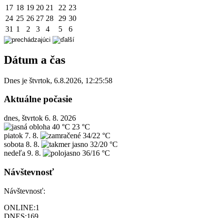
17
18
19
20
21
22
23
24
25
26
27
28
29
30
31
1
2
3
4
5
6
Dátum a čas
Dnes je
štvrtok
,
6.8.2026
,
12:25:58
Aktuálne počasie
dnes, štvrtok 6. 8. 2026
40 °C
23 °C
piatok
7. 8.
34/22 °C
sobota
8. 8.
32/20 °C
nedeľa
9. 8.
36/16 °C
Návštevnosť
Návštevnosť:
ONLINE:
1
DNES:
169