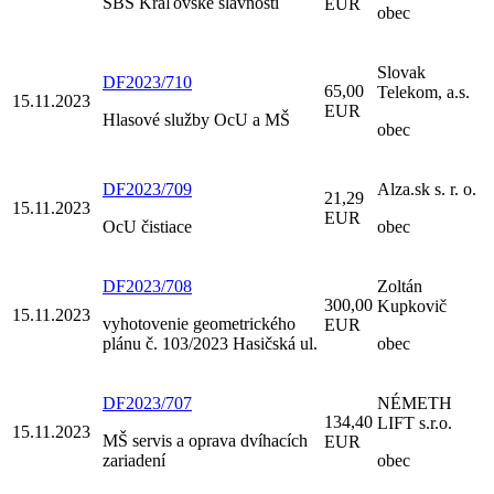
SBS Kráľovské slávnosti
EUR
obec
Slovak
DF2023/710
65,00
Telekom, a.s.
15.11.2023
EUR
Hlasové služby OcU a MŠ
obec
DF2023/709
Alza.sk s. r. o.
21,29
15.11.2023
EUR
OcU čistiace
obec
DF2023/708
Zoltán
300,00
Kupkovič
15.11.2023
vyhotovenie geometrického
EUR
plánu č. 103/2023 Hasičská ul.
obec
DF2023/707
NÉMETH
134,40
LIFT s.r.o.
15.11.2023
MŠ servis a oprava dvíhacích
EUR
zariadení
obec