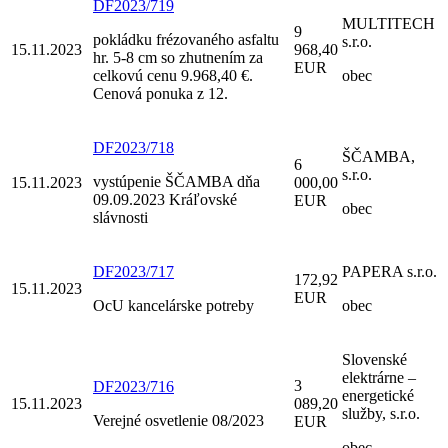
DF2023/719
MULTITECH
9
pokládku frézovaného asfaltu
s.r.o.
15.11.2023
968,40
hr. 5-8 cm so zhutnením za
EUR
celkovú cenu 9.968,40 €.
obec
Cenová ponuka z 12.
DF2023/718
ŠČAMBA,
6
s.r.o.
vystúpenie ŠČAMBA dňa
15.11.2023
000,00
09.09.2023 Kráľovské
EUR
obec
slávnosti
DF2023/717
PAPERA s.r.o.
172,92
15.11.2023
EUR
OcU kancelárske potreby
obec
Slovenské
elektrárne –
3
DF2023/716
energetické
15.11.2023
089,20
služby, s.r.o.
Verejné osvetlenie 08/2023
EUR
obec