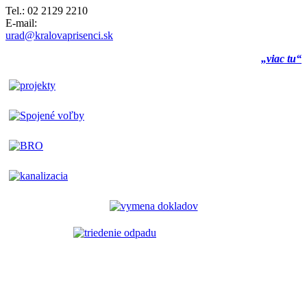
Tel.: 02 2129 2210
E-mail:
urad@kralovaprisenci.sk
„viac tu“