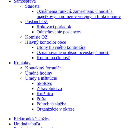
Samospráva
Starosta
Oznámenia funkcií, zamestnaní, činností a
majetkových pomerov verejných funkcionárov
Poslanci OZ
Rokovací poriadok
Odmeňovanie poslancov
Komisie OZ
Hlavný kontrolór obce
Úlohy hlavného kontrolóra
Oznamovanie protispoločenskej činnosti
Kontrolná činnosť
Kontakty
Kontaktný formulár
Úradné hodiny
Úrady a inštitúcie
Školstvo
Zdravotníctvo
Knižnica
Pošta
Pohrebná služba
Organizácie v okrese
Elektronické služby
Uradná tabuľa