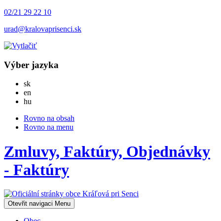
02/21 29 22 10
urad@kralovaprisenci.sk
Výber jazyka
Slovensky
sk
English
en
Magyar
hu
Rovno na obsah
Rovno na menu
Zmluvy, Faktúry, Objednávky
- Faktúry
Otevřit navigaci
Menu
Obec