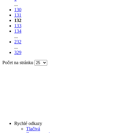
...
130
131
132
133
134
...
232
...
329
Počet na stránku
Rychlé odkazy
Tlačivá