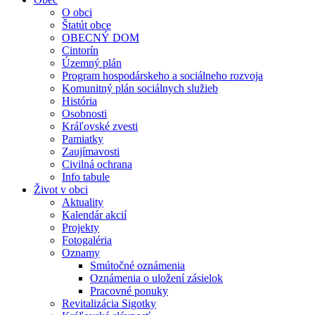
O obci
Štatút obce
OBECNÝ DOM
Cintorín
Územný plán
Program hospodárskeho a sociálneho rozvoja
Komunitný plán sociálnych služieb
História
Osobnosti
Kráľovské zvesti
Pamiatky
Zaujímavosti
Civilná ochrana
Info tabule
Život v obci
Aktuality
Kalendár akcií
Projekty
Fotogaléria
Oznamy
Smútočné oznámenia
Oznámenia o uložení zásielok
Pracovné ponuky
Revitalizácia Sigotky