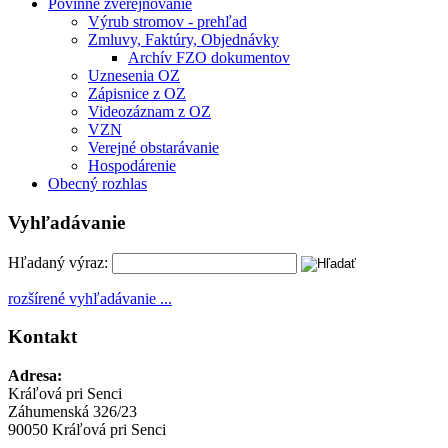
Povinné zverejňovanie
Výrub stromov - prehľad
Zmluvy, Faktúry, Objednávky
Archív FZO dokumentov
Uznesenia OZ
Zápisnice z OZ
Videozáznam z OZ
VZN
Verejné obstarávanie
Hospodárenie
Obecný rozhlas
Vyhľadávanie
Hľadaný výraz:
rozšírené vyhľadávanie ...
Kontakt
Adresa:
Kráľová pri Senci
Záhumenská 326/23
90050 Kráľová pri Senci