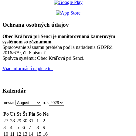
Ochrana osobných údajov
Obec Kráľová pri Senci je monitorovnaná kamerovým
systémom so záznamom.
Spracovanie záznamu prebieha podľa nariadenia GDPRč.
2016/679, čl. 6 písm. f.
Správca systému: Obec Kráľová pri Senci.
Viac informácií nájdete tu
Kalendár
mesiac
rok
Po
Ut
St
Št
Pia
So
Ne
27
28
29
30
31
1
2
3
4
5
6
7
8
9
10
11
12
13
14
15
16