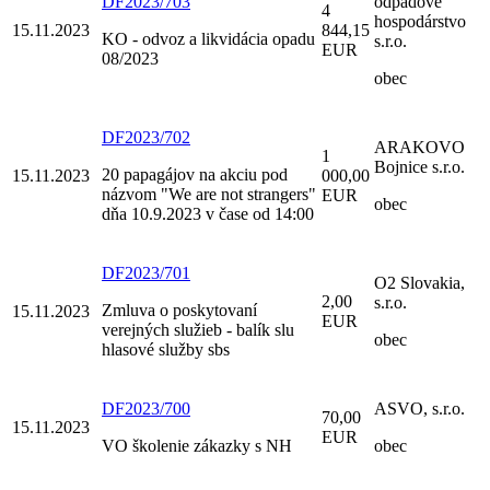
DF2023/703
odpadové
4
hospodárstvo
15.11.2023
844,15
KO - odvoz a likvidácia opadu
s.r.o.
EUR
08/2023
obec
DF2023/702
ARAKOVO
1
Bojnice s.r.o.
20 papagájov na akciu pod
15.11.2023
000,00
názvom "We are not strangers"
EUR
obec
dňa 10.9.2023 v čase od 14:00
DF2023/701
O2 Slovakia,
2,00
s.r.o.
Zmluva o poskytovaní
15.11.2023
EUR
verejných služieb - balík slu
obec
hlasové služby sbs
DF2023/700
ASVO, s.r.o.
70,00
15.11.2023
EUR
VO školenie zákazky s NH
obec