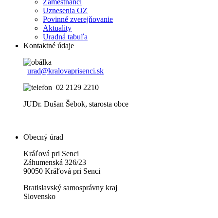
Zamestnanci
Uznesenia OZ
Povinné zverejňovanie
Aktuality
Uradná tabuľa
Kontaktné údaje
urad@kralovaprisenci.sk
02 2129 2210
JUDr. Dušan Šebok, starosta obce
Obecný úrad
Kráľová pri Senci
Záhumenská 326/23
90050 Kráľová pri Senci
Bratislavský samosprávny kraj
Slovensko