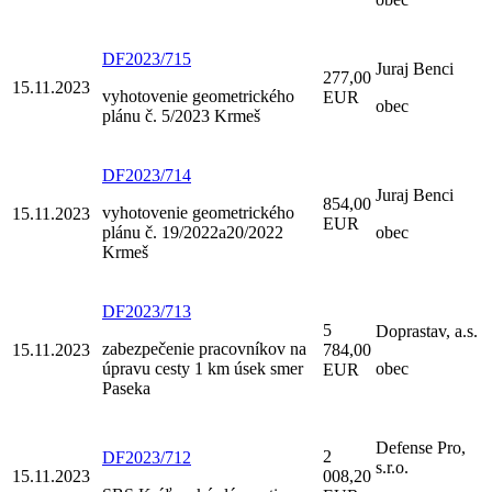
DF2023/715
Juraj Benci
277,00
15.11.2023
vyhotovenie geometrického
EUR
obec
plánu č. 5/2023 Krmeš
DF2023/714
Juraj Benci
854,00
vyhotovenie geometrického
15.11.2023
EUR
plánu č. 19/2022a20/2022
obec
Krmeš
DF2023/713
5
Doprastav, a.s.
zabezpečenie pracovníkov na
15.11.2023
784,00
úpravu cesty 1 km úsek smer
obec
EUR
Paseka
Defense Pro,
2
DF2023/712
s.r.o.
15.11.2023
008,20