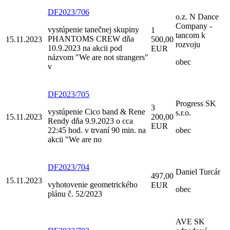
DF2023/706
o.z. N Dance
Company -
vystúpenie tanečnej skupiny
1
tancom k
PHANTOMS CREW dňa
15.11.2023
500,00
rozvoju
10.9.2023 na akcii pod
EUR
názvom "We are not strangers"
obec
v
DF2023/705
Progress SK
3
vystúpenie Cico band & Rene
s.r.o.
15.11.2023
200,00
Rendy dňa 9.9.2023 o cca
EUR
22:45 hod. v trvaní 90 min. na
obec
akcii "We are no
DF2023/704
Daniel Turcár
497,00
15.11.2023
vyhotovenie geometrického
EUR
obec
plánu č. 52/2023
AVE SK