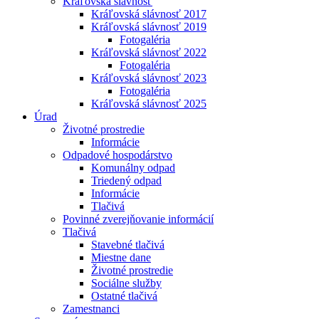
Kráľovská slávnosť
Kráľovská slávnosť 2017
Kráľovská slávnosť 2019
Fotogaléria
Kráľovská slávnosť 2022
Fotogaléria
Kráľovská slávnosť 2023
Fotogaléria
Kráľovská slávnosť 2025
Úrad
Životné prostredie
Informácie
Odpadové hospodárstvo
Komunálny odpad
Triedený odpad
Informácie
Tlačivá
Povinné zverejňovanie informácií
Tlačivá
Stavebné tlačivá
Miestne dane
Životné prostredie
Sociálne služby
Ostatné tlačivá
Zamestnanci