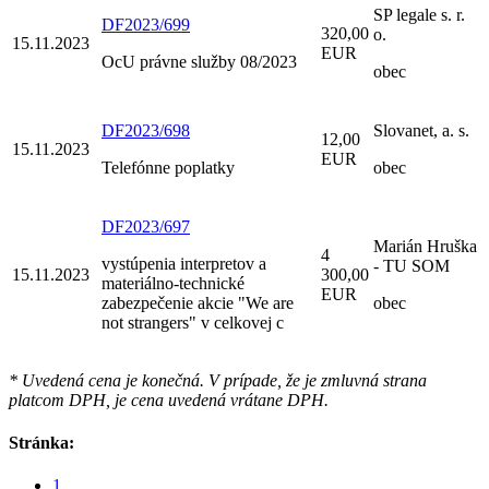
SP legale s. r.
DF2023/699
320,00
o.
15.11.2023
EUR
OcU právne služby 08/2023
obec
DF2023/698
Slovanet, a. s.
12,00
15.11.2023
EUR
Telefónne poplatky
obec
DF2023/697
Marián Hruška
4
vystúpenia interpretov a
- TU SOM
15.11.2023
300,00
materiálno-technické
EUR
zabezpečenie akcie "We are
obec
not strangers" v celkovej c
* Uvedená cena je konečná. V prípade, že je zmluvná strana
platcom DPH, je cena uvedená vrátane DPH.
Stránka:
1