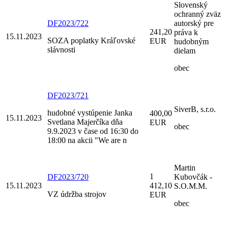
Slovenský
ochranný zväz
DF2023/722
autorský pre
241,20
práva k
15.11.2023
SOZA poplatky Kráľovské
EUR
hudobným
slávnosti
dielam
obec
DF2023/721
SiverB, s.r.o.
hudobné vystúpenie Janka
400,00
15.11.2023
Svetlana Majerčíka dňa
EUR
obec
9.9.2023 v čase od 16:30 do
18:00 na akcii "We are n
Martin
1
DF2023/720
Kubovčák -
15.11.2023
412,10
S.O.M.M.
VZ údržba strojov
EUR
obec