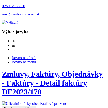
02/21 29 22 10
urad@kralovaprisenci.sk
Výber jazyka
Slovensky
sk
English
en
Magyar
hu
Rovno na obsah
Rovno na menu
Zmluvy, Faktúry, Objednávky
- Faktúry - Detail faktúry
DF2023/178