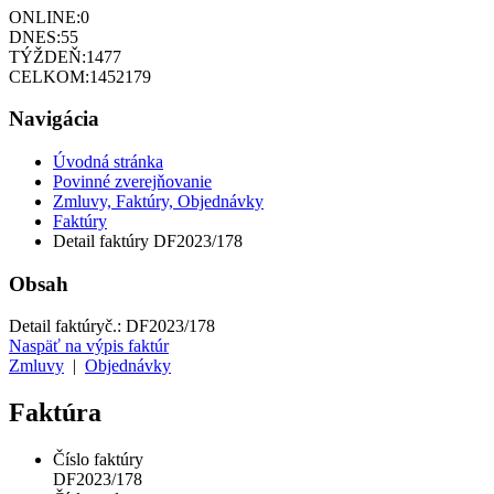
ONLINE:
0
DNES:
55
TÝŽDEŇ:
1477
CELKOM:
1452179
Navigácia
Úvodná stránka
Povinné zverejňovanie
Zmluvy, Faktúry, Objednávky
Faktúry
Detail faktúry DF2023/178
Obsah
Detail faktúry
č.:
DF2023/178
Naspäť na výpis faktúr
Zmluvy
|
Objednávky
Faktúra
Číslo faktúry
DF2023/178