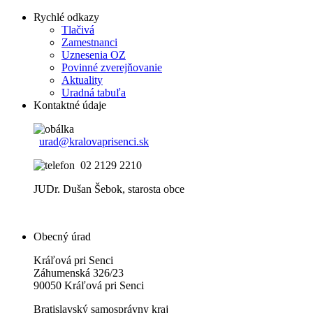
Rychlé odkazy
Tlačivá
Zamestnanci
Uznesenia OZ
Povinné zverejňovanie
Aktuality
Uradná tabuľa
Kontaktné údaje
urad@kralovaprisenci.sk
02 2129 2210
JUDr. Dušan Šebok, starosta obce
Obecný úrad
Kráľová pri Senci
Záhumenská 326/23
90050 Kráľová pri Senci
Bratislavský samosprávny kraj