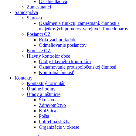
Ostatné tlačivá
Zamestnanci
Samospráva
Starosta
Oznámenia funkcií, zamestnaní, činností a
majetkových pomerov verejných funkcionárov
Poslanci OZ
Rokovací poriadok
Odmeňovanie poslancov
Komisie OZ
Hlavný kontrolór obce
Úlohy hlavného kontrolóra
Oznamovanie protispoločenskej činnosti
Kontrolná činnosť
Kontakty
Kontaktný formulár
Úradné hodiny
Úrady a inštitúcie
Školstvo
Zdravotníctvo
Knižnica
Pošta
Pohrebná služba
Organizácie v okrese