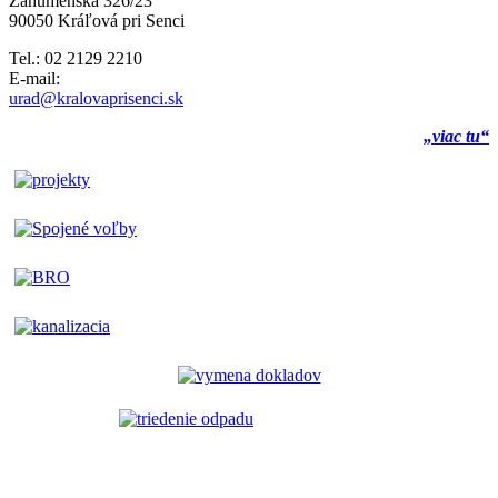
Záhumenská 326/23
90050 Kráľová pri Senci
Tel.: 02 2129 2210
E-mail:
urad@kralovaprisenci.sk
„viac tu“