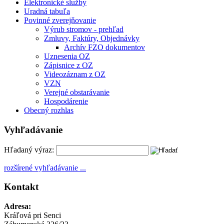
Elektronické služby
Uradná tabuľa
Povinné zverejňovanie
Výrub stromov - prehľad
Zmluvy, Faktúry, Objednávky
Archív FZO dokumentov
Uznesenia OZ
Zápisnice z OZ
Videozáznam z OZ
VZN
Verejné obstarávanie
Hospodárenie
Obecný rozhlas
Vyhľadávanie
Hľadaný výraz:
rozšírené vyhľadávanie ...
Kontakt
Adresa:
Kráľová pri Senci