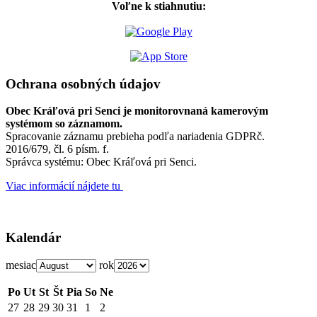
Voľne k stiahnutiu:
Ochrana osobných údajov
Obec Kráľová pri Senci je monitorovnaná kamerovým
systémom so záznamom.
Spracovanie záznamu prebieha podľa nariadenia GDPRč.
2016/679, čl. 6 písm. f.
Správca systému: Obec Kráľová pri Senci.
Viac informácií nájdete tu
Kalendár
mesiac
rok
Po
Ut
St
Št
Pia
So
Ne
27
28
29
30
31
1
2