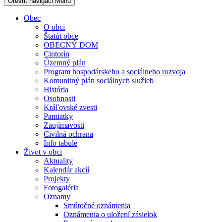
Otevřit navigaci
Menu
Obec
O obci
Štatút obce
OBECNÝ DOM
Cintorín
Územný plán
Program hospodárskeho a sociálneho rozvoja
Komunitný plán sociálnych služieb
História
Osobnosti
Kráľovské zvesti
Pamiatky
Zaujímavosti
Civilná ochrana
Info tabule
Život v obci
Aktuality
Kalendár akcií
Projekty
Fotogaléria
Oznamy
Smútočné oznámenia
Oznámenia o uložení zásielok