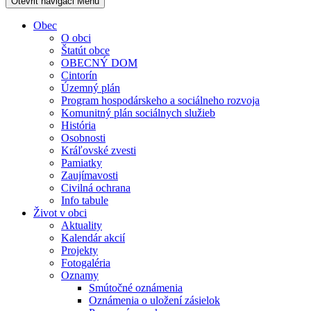
Otevřit navigaci
Menu
Obec
O obci
Štatút obce
OBECNÝ DOM
Cintorín
Územný plán
Program hospodárskeho a sociálneho rozvoja
Komunitný plán sociálnych služieb
História
Osobnosti
Kráľovské zvesti
Pamiatky
Zaujímavosti
Civilná ochrana
Info tabule
Život v obci
Aktuality
Kalendár akcií
Projekty
Fotogaléria
Oznamy
Smútočné oznámenia
Oznámenia o uložení zásielok