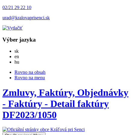
02/21 29 22 10
urad@kralovaprisenci.sk
Výber jazyka
Slovensky
sk
English
en
Magyar
hu
Rovno na obsah
Rovno na menu
Zmluvy, Faktúry, Objednávky
- Faktúry - Detail faktúry
DF2023/1050