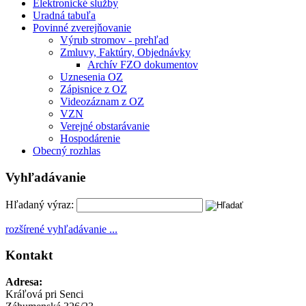
Elektronické služby
Uradná tabuľa
Povinné zverejňovanie
Výrub stromov - prehľad
Zmluvy, Faktúry, Objednávky
Archív FZO dokumentov
Uznesenia OZ
Zápisnice z OZ
Videozáznam z OZ
VZN
Verejné obstarávanie
Hospodárenie
Obecný rozhlas
Vyhľadávanie
Hľadaný výraz:
rozšírené vyhľadávanie ...
Kontakt
Adresa:
Kráľová pri Senci