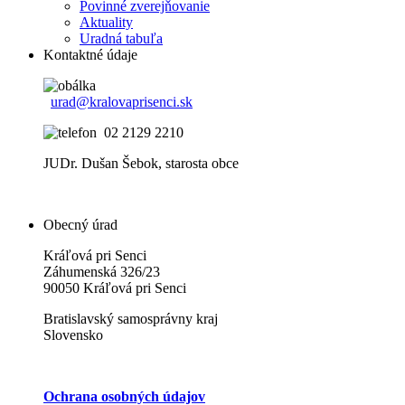
Povinné zverejňovanie
Aktuality
Uradná tabuľa
Kontaktné údaje
urad@kralovaprisenci.sk
02 2129 2210
JUDr. Dušan Šebok, starosta obce
Obecný úrad
Kráľová pri Senci
Záhumenská 326/23
90050 Kráľová pri Senci
Bratislavský samosprávny kraj
Slovensko
Ochrana osobných údajov