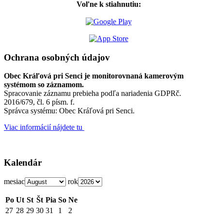
Voľne k stiahnutiu:
Ochrana osobných údajov
Obec Kráľová pri Senci je monitorovnaná kamerovým
systémom so záznamom.
Spracovanie záznamu prebieha podľa nariadenia GDPRč.
2016/679, čl. 6 písm. f.
Správca systému: Obec Kráľová pri Senci.
Viac informácií nájdete tu
Kalendár
mesiac
rok
Po
Ut
St
Št
Pia
So
Ne
27
28
29
30
31
1
2