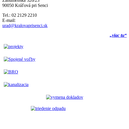
Záhumenská 326/23
90050 Kráľová pri Senci
Tel.: 02 2129 2210
E-mail:
urad@kralovaprisenci.sk
„viac tu“