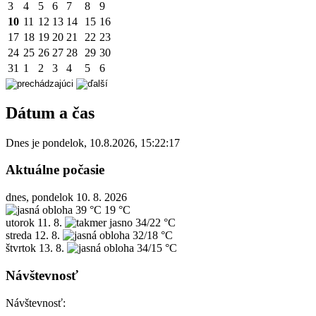
3
4
5
6
7
8
9
10
11
12
13
14
15
16
17
18
19
20
21
22
23
24
25
26
27
28
29
30
31
1
2
3
4
5
6
Dátum a čas
Dnes je
pondelok
,
10.8.2026
,
15:22:17
Aktuálne počasie
dnes, pondelok 10. 8. 2026
39 °C
19 °C
utorok
11. 8.
34/22 °C
streda
12. 8.
32/18 °C
štvrtok
13. 8.
34/15 °C
Návštevnosť
Návštevnosť: