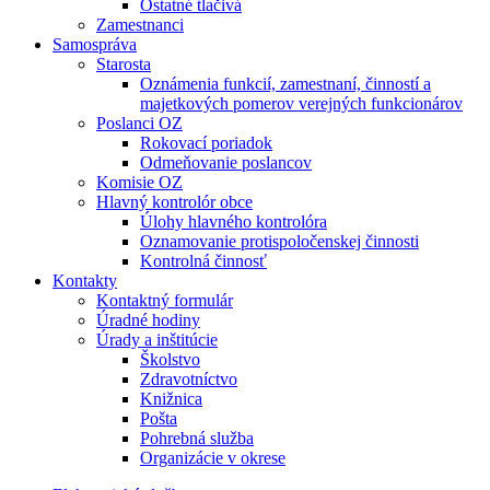
Ostatné tlačivá
Zamestnanci
Samospráva
Starosta
Oznámenia funkcií, zamestnaní, činností a
majetkových pomerov verejných funkcionárov
Poslanci OZ
Rokovací poriadok
Odmeňovanie poslancov
Komisie OZ
Hlavný kontrolór obce
Úlohy hlavného kontrolóra
Oznamovanie protispoločenskej činnosti
Kontrolná činnosť
Kontakty
Kontaktný formulár
Úradné hodiny
Úrady a inštitúcie
Školstvo
Zdravotníctvo
Knižnica
Pošta
Pohrebná služba
Organizácie v okrese