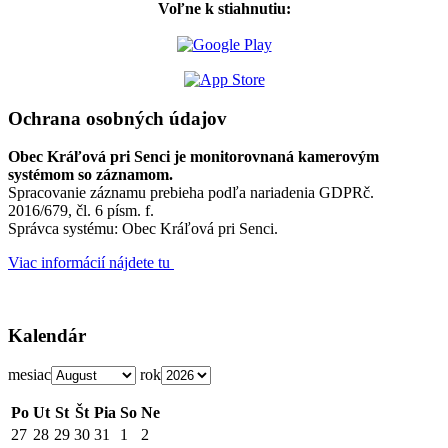
Voľne k stiahnutiu:
Ochrana osobných údajov
Obec Kráľová pri Senci je monitorovnaná kamerovým
systémom so záznamom.
Spracovanie záznamu prebieha podľa nariadenia GDPRč.
2016/679, čl. 6 písm. f.
Správca systému: Obec Kráľová pri Senci.
Viac informácií nájdete tu
Kalendár
mesiac
rok
Po
Ut
St
Št
Pia
So
Ne
27
28
29
30
31
1
2