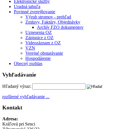
Elektronické služby
Uradná tabuľa
Povinné zverejňovanie
Výrub stromov - prehľad
Zmluvy, Faktúry, Objednávky
Archív FZO dokumentov
Uznesenia OZ
Zápisnice z OZ
Videozáznam z OZ
VZN
Verejné obstarávanie
Hospodárenie
Obecný rozhlas
Vyhľadávanie
Hľadaný výraz:
rozšírené vyhľadávanie ...
Kontakt
Adresa:
Kráľová pri Senci