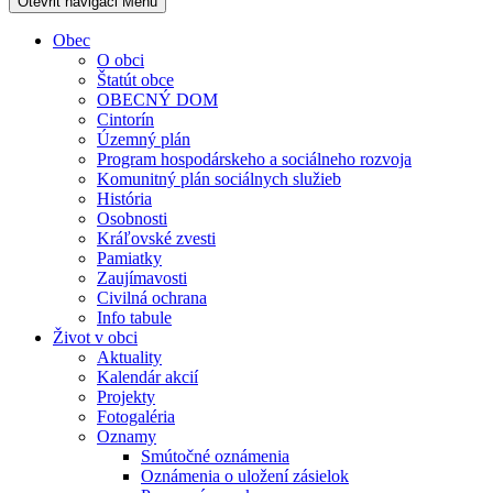
Otevřit navigaci
Menu
Obec
O obci
Štatút obce
OBECNÝ DOM
Cintorín
Územný plán
Program hospodárskeho a sociálneho rozvoja
Komunitný plán sociálnych služieb
História
Osobnosti
Kráľovské zvesti
Pamiatky
Zaujímavosti
Civilná ochrana
Info tabule
Život v obci
Aktuality
Kalendár akcií
Projekty
Fotogaléria
Oznamy
Smútočné oznámenia
Oznámenia o uložení zásielok