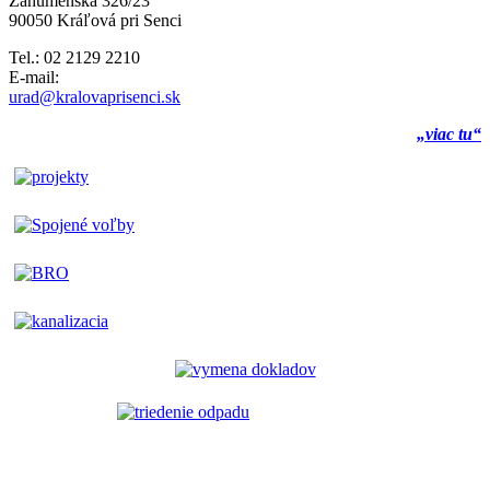
Záhumenská 326/23
90050 Kráľová pri Senci
Tel.: 02 2129 2210
E-mail:
urad@kralovaprisenci.sk
„viac tu“