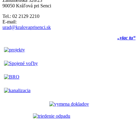
Záhumenská 326/23
90050 Kráľová pri Senci
Tel.: 02 2129 2210
E-mail:
urad@kralovaprisenci.sk
„viac tu“