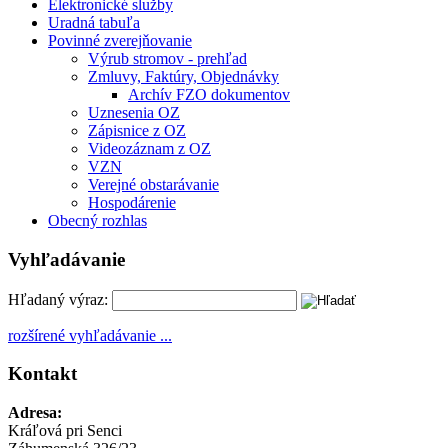
Elektronické služby
Uradná tabuľa
Povinné zverejňovanie
Výrub stromov - prehľad
Zmluvy, Faktúry, Objednávky
Archív FZO dokumentov
Uznesenia OZ
Zápisnice z OZ
Videozáznam z OZ
VZN
Verejné obstarávanie
Hospodárenie
Obecný rozhlas
Vyhľadávanie
Hľadaný výraz:
rozšírené vyhľadávanie ...
Kontakt
Adresa:
Kráľová pri Senci