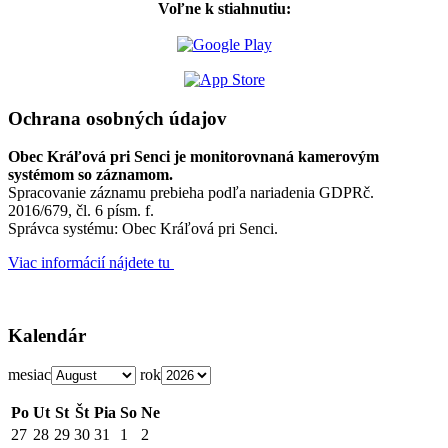
Voľne k stiahnutiu:
Ochrana osobných údajov
Obec Kráľová pri Senci je monitorovnaná kamerovým
systémom so záznamom.
Spracovanie záznamu prebieha podľa nariadenia GDPRč.
2016/679, čl. 6 písm. f.
Správca systému: Obec Kráľová pri Senci.
Viac informácií nájdete tu
Kalendár
mesiac
rok
Po
Ut
St
Št
Pia
So
Ne
27
28
29
30
31
1
2