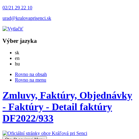
02/21 29 22 10
urad@kralovaprisenci.sk
Výber jazyka
Slovensky
sk
English
en
Magyar
hu
Rovno na obsah
Rovno na menu
Zmluvy, Faktúry, Objednávky
- Faktúry - Detail faktúry
DF2022/933