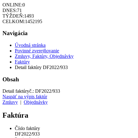
ONLINE:
0
DNES:
71
TÝŽDEŇ:
1493
CELKOM:
1452195
Navigácia
Úvodná stránka
Povinné zverejňovanie
Zmluvy, Faktúry, Objednávky
Faktúry
Detail faktúry DF2022/933
Obsah
Detail faktúry
č.:
DF2022/933
Naspäť na výpis faktúr
Zmluvy
|
Objednávky
Faktúra
Číslo faktúry
DF2022/933