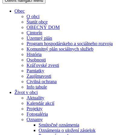
Otevřit navigaci
Menu
Obec
O obci
Štatút obce
OBECNÝ DOM
Cintorín
Územný plán
Program hospodárskeho a sociálneho rozvoja
Komunitný plán sociálnych služieb
História
Osobnosti
Kráľovské zvesti
Pamiatky
Zaujímavosti
Civilná ochrana
Info tabule
Život v obci
Aktuality
Kalendár akcií
Projekty
Fotogaléria
Oznamy
Smútočné oznámenia
Oznámenia o uložení zásielok