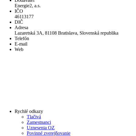
Dodávateľ
Energie2, a.s.
IČO
46113177
DIČ
Adresa
Lazaretská 3A, 81108 Bratislava, Slovenská republika
Telefón
E-mail
Web
Rychlé odkazy
Tlačivá
Zamestnanci
Uznesenia OZ
Povinné zverejňovanie