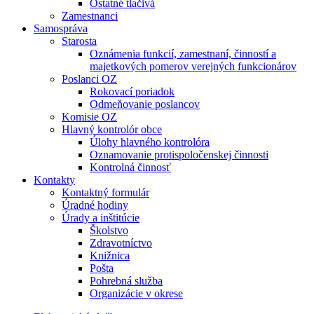
Ostatné tlačivá
Zamestnanci
Samospráva
Starosta
Oznámenia funkcií, zamestnaní, činností a
majetkových pomerov verejných funkcionárov
Poslanci OZ
Rokovací poriadok
Odmeňovanie poslancov
Komisie OZ
Hlavný kontrolór obce
Úlohy hlavného kontrolóra
Oznamovanie protispoločenskej činnosti
Kontrolná činnosť
Kontakty
Kontaktný formulár
Úradné hodiny
Úrady a inštitúcie
Školstvo
Zdravotníctvo
Knižnica
Pošta
Pohrebná služba
Organizácie v okrese