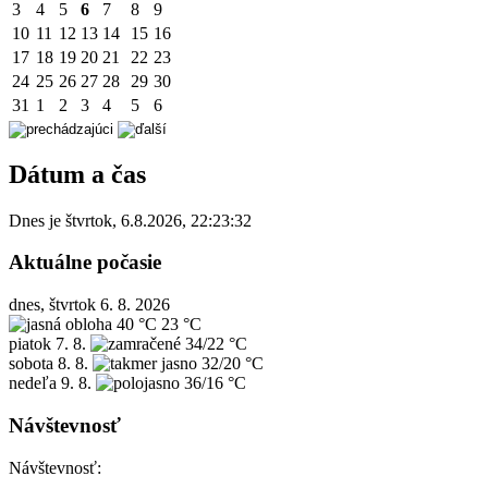
3
4
5
6
7
8
9
10
11
12
13
14
15
16
17
18
19
20
21
22
23
24
25
26
27
28
29
30
31
1
2
3
4
5
6
Dátum a čas
Dnes je
štvrtok
,
6.8.2026
,
22:23:32
Aktuálne počasie
dnes, štvrtok 6. 8. 2026
40 °C
23 °C
piatok
7. 8.
34/22 °C
sobota
8. 8.
32/20 °C
nedeľa
9. 8.
36/16 °C
Návštevnosť
Návštevnosť: