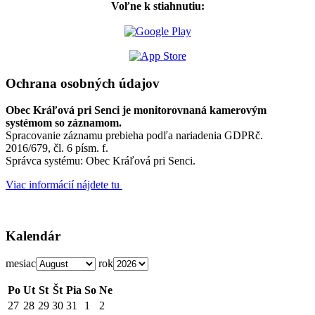
Voľne k stiahnutiu:
Ochrana osobných údajov
Obec Kráľová pri Senci je monitorovnaná kamerovým
systémom so záznamom.
Spracovanie záznamu prebieha podľa nariadenia GDPRč.
2016/679, čl. 6 písm. f.
Správca systému: Obec Kráľová pri Senci.
Viac informácií nájdete tu
Kalendár
mesiac
rok
Po
Ut
St
Št
Pia
So
Ne
27
28
29
30
31
1
2