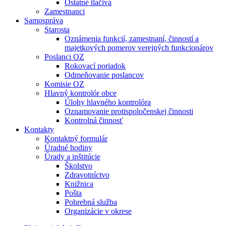
Ostatné tlačivá
Zamestnanci
Samospráva
Starosta
Oznámenia funkcií, zamestnaní, činností a
majetkových pomerov verejných funkcionárov
Poslanci OZ
Rokovací poriadok
Odmeňovanie poslancov
Komisie OZ
Hlavný kontrolór obce
Úlohy hlavného kontrolóra
Oznamovanie protispoločenskej činnosti
Kontrolná činnosť
Kontakty
Kontaktný formulár
Úradné hodiny
Úrady a inštitúcie
Školstvo
Zdravotníctvo
Knižnica
Pošta
Pohrebná služba
Organizácie v okrese