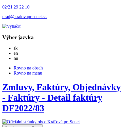
02/21 29 22 10
urad@kralovaprisenci.sk
Výber jazyka
Slovensky
sk
English
en
Magyar
hu
Rovno na obsah
Rovno na menu
Zmluvy, Faktúry, Objednávky
- Faktúry - Detail faktúry
DF2022/83