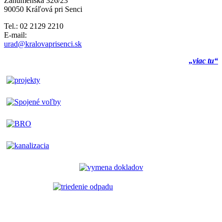
Záhumenská 326/23
90050 Kráľová pri Senci
Tel.: 02 2129 2210
E-mail:
urad@kralovaprisenci.sk
„viac tu“