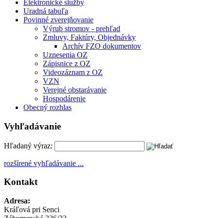
Elektronické služby
Uradná tabuľa
Povinné zverejňovanie
Výrub stromov - prehľad
Zmluvy, Faktúry, Objednávky
Archív FZO dokumentov
Uznesenia OZ
Zápisnice z OZ
Videozáznam z OZ
VZN
Verejné obstarávanie
Hospodárenie
Obecný rozhlas
Vyhľadávanie
Hľadaný výraz:
rozšírené vyhľadávanie ...
Kontakt
Adresa:
Kráľová pri Senci