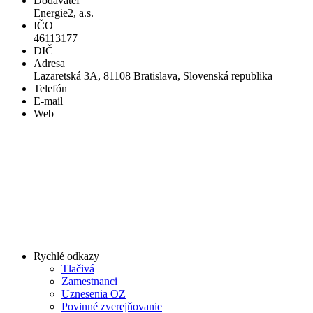
Dodávateľ
Energie2, a.s.
IČO
46113177
DIČ
Adresa
Lazaretská 3A, 81108 Bratislava, Slovenská republika
Telefón
E-mail
Web
Rychlé odkazy
Tlačivá
Zamestnanci
Uznesenia OZ
Povinné zverejňovanie