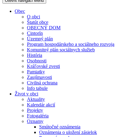
Otevřit navigaci
Menu
Obec
O obci
Štatút obce
OBECNÝ DOM
Cintorín
Územný plán
Program hospodárskeho a sociálneho rozvoja
Komunitný plán sociálnych služieb
História
Osobnosti
Kráľovské zvesti
Pamiatky
Zaujímavosti
Civilná ochrana
Info tabule
Život v obci
Aktuality
Kalendár akcií
Projekty
Fotogaléria
Oznamy
Smútočné oznámenia
Oznámenia o uložení zásielok