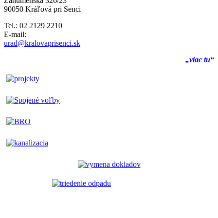
Záhumenská 326/23
90050 Kráľová pri Senci
Tel.: 02 2129 2210
E-mail:
urad@kralovaprisenci.sk
„viac tu“