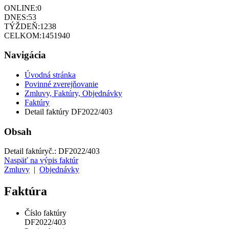
ONLINE:
0
DNES:
53
TÝŽDEŇ:
1238
CELKOM:
1451940
Navigácia
Úvodná stránka
Povinné zverejňovanie
Zmluvy, Faktúry, Objednávky
Faktúry
Detail faktúry DF2022/403
Obsah
Detail faktúry
č.:
DF2022/403
Naspäť na výpis faktúr
Zmluvy
|
Objednávky
Faktúra
Číslo faktúry
DF2022/403