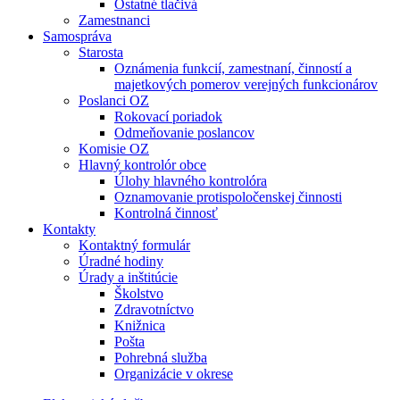
Ostatné tlačivá
Zamestnanci
Samospráva
Starosta
Oznámenia funkcií, zamestnaní, činností a
majetkových pomerov verejných funkcionárov
Poslanci OZ
Rokovací poriadok
Odmeňovanie poslancov
Komisie OZ
Hlavný kontrolór obce
Úlohy hlavného kontrolóra
Oznamovanie protispoločenskej činnosti
Kontrolná činnosť
Kontakty
Kontaktný formulár
Úradné hodiny
Úrady a inštitúcie
Školstvo
Zdravotníctvo
Knižnica
Pošta
Pohrebná služba
Organizácie v okrese