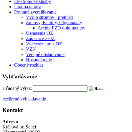
Elektronické služby
Uradná tabuľa
Povinné zverejňovanie
Výrub stromov - prehľad
Zmluvy, Faktúry, Objednávky
Archív FZO dokumentov
Uznesenia OZ
Zápisnice z OZ
Videozáznam z OZ
VZN
Verejné obstarávanie
Hospodárenie
Obecný rozhlas
Vyhľadávanie
Hľadaný výraz:
rozšírené vyhľadávanie ...
Kontakt
Adresa:
Kráľová pri Senci