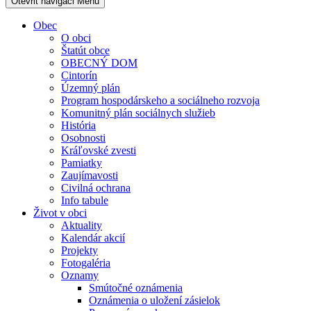
Otevřit navigaci
Menu
Obec
O obci
Štatút obce
OBECNÝ DOM
Cintorín
Územný plán
Program hospodárskeho a sociálneho rozvoja
Komunitný plán sociálnych služieb
História
Osobnosti
Kráľovské zvesti
Pamiatky
Zaujímavosti
Civilná ochrana
Info tabule
Život v obci
Aktuality
Kalendár akcií
Projekty
Fotogaléria
Oznamy
Smútočné oznámenia
Oznámenia o uložení zásielok