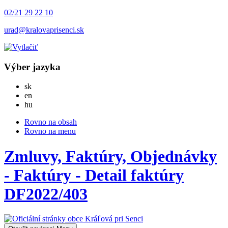
02/21 29 22 10
urad@kralovaprisenci.sk
Výber jazyka
Slovensky
sk
English
en
Magyar
hu
Rovno na obsah
Rovno na menu
Zmluvy, Faktúry, Objednávky
- Faktúry - Detail faktúry
DF2022/403