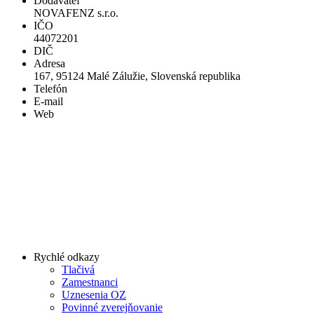
Dodávateľ
NOVAFENZ s.r.o.
IČO
44072201
DIČ
Adresa
167, 95124 Malé Zálužie, Slovenská republika
Telefón
E-mail
Web
Rychlé odkazy
Tlačivá
Zamestnanci
Uznesenia OZ
Povinné zverejňovanie