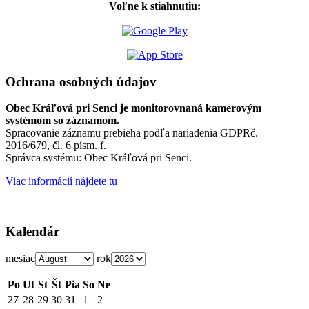
Voľne k stiahnutiu:
Ochrana osobných údajov
Obec Kráľová pri Senci je monitorovnaná kamerovým
systémom so záznamom.
Spracovanie záznamu prebieha podľa nariadenia GDPRč.
2016/679, čl. 6 písm. f.
Správca systému: Obec Kráľová pri Senci.
Viac informácií nájdete tu
Kalendár
mesiac
rok
Po
Ut
St
Št
Pia
So
Ne
27
28
29
30
31
1
2