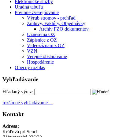
Elektronické služby
Uradná tabuľa
Povinné zverejňovanie
Výrub stromov - prehľad
Zmluvy, Faktúry, Objednávky
Archív FZO dokumentov
Uznesenia OZ
Zápisnice z OZ
Videozáznam z OZ
VZN
Verejné obstarávanie
Hospodárenie
Obecný rozhlas
Vyhľadávanie
Hľadaný výraz:
rozšírené vyhľadávanie ...
Kontakt
Adresa:
Kráľová pri Senci