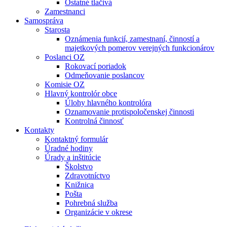
Ostatné tlačivá
Zamestnanci
Samospráva
Starosta
Oznámenia funkcií, zamestnaní, činností a
majetkových pomerov verejných funkcionárov
Poslanci OZ
Rokovací poriadok
Odmeňovanie poslancov
Komisie OZ
Hlavný kontrolór obce
Úlohy hlavného kontrolóra
Oznamovanie protispoločenskej činnosti
Kontrolná činnosť
Kontakty
Kontaktný formulár
Úradné hodiny
Úrady a inštitúcie
Školstvo
Zdravotníctvo
Knižnica
Pošta
Pohrebná služba
Organizácie v okrese