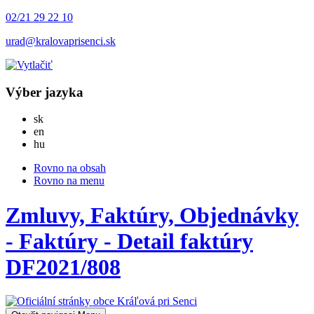
02/21 29 22 10
urad@kralovaprisenci.sk
Výber jazyka
Slovensky
sk
English
en
Magyar
hu
Rovno na obsah
Rovno na menu
Zmluvy, Faktúry, Objednávky
- Faktúry - Detail faktúry
DF2021/808