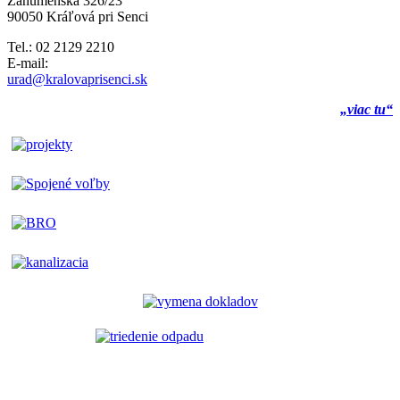
Záhumenská 326/23
90050 Kráľová pri Senci
Tel.: 02 2129 2210
E-mail:
urad@kralovaprisenci.sk
„viac tu“