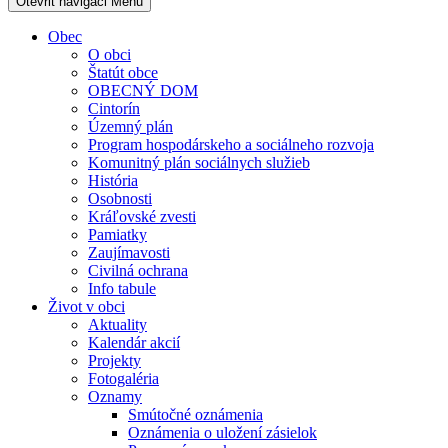
Otevřit navigaci
Menu
Obec
O obci
Štatút obce
OBECNÝ DOM
Cintorín
Územný plán
Program hospodárskeho a sociálneho rozvoja
Komunitný plán sociálnych služieb
História
Osobnosti
Kráľovské zvesti
Pamiatky
Zaujímavosti
Civilná ochrana
Info tabule
Život v obci
Aktuality
Kalendár akcií
Projekty
Fotogaléria
Oznamy
Smútočné oznámenia
Oznámenia o uložení zásielok