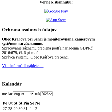
Voľne k stiahnutiu:
Ochrana osobných údajov
Obec Kráľová pri Senci je monitorovnaná kamerovým
systémom so záznamom.
Spracovanie záznamu prebieha podľa nariadenia GDPRč.
2016/679, čl. 6 písm. f.
Správca systému: Obec Kráľová pri Senci.
Viac informácií nájdete tu
Kalendár
mesiac
rok
Po
Ut
St
Št
Pia
So
Ne
27
28
29
30
31
1
2