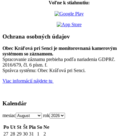
Voľne k stiahnutiu:
Ochrana osobných údajov
Obec Kráľová pri Senci je monitorovnaná kamerovým
systémom so záznamom.
Spracovanie záznamu prebieha podľa nariadenia GDPRč.
2016/679, čl. 6 písm. f.
Správca systému: Obec Kráľová pri Senci.
Viac informácií nájdete tu
Kalendár
mesiac
rok
Po
Ut
St
Št
Pia
So
Ne
27
28
29
30
31
1
2