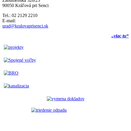
Záhumenská 326/23
90050 Kráľová pri Senci
Tel.: 02 2129 2210
E-mail:
urad@kralovaprisenci.sk
„viac tu“