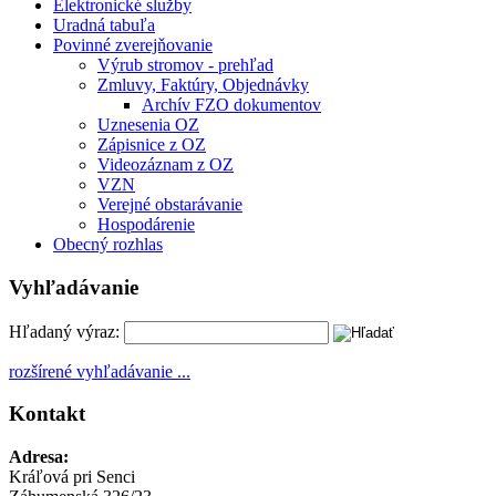
Elektronické služby
Uradná tabuľa
Povinné zverejňovanie
Výrub stromov - prehľad
Zmluvy, Faktúry, Objednávky
Archív FZO dokumentov
Uznesenia OZ
Zápisnice z OZ
Videozáznam z OZ
VZN
Verejné obstarávanie
Hospodárenie
Obecný rozhlas
Vyhľadávanie
Hľadaný výraz:
rozšírené vyhľadávanie ...
Kontakt
Adresa:
Kráľová pri Senci