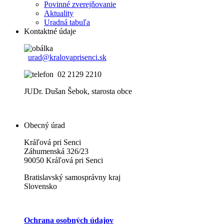
Povinné zverejňovanie
Aktuality
Uradná tabuľa
Kontaktné údaje
urad@kralovaprisenci.sk
02 2129 2210
JUDr. Dušan Šebok, starosta obce
Obecný úrad
Kráľová pri Senci
Záhumenská 326/23
90050 Kráľová pri Senci
Bratislavský samosprávny kraj
Slovensko
Ochrana osobných údajov