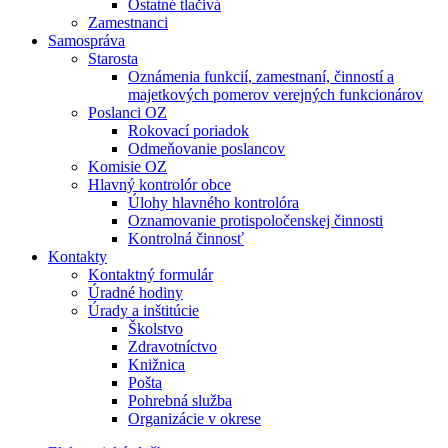
Ostatné tlačivá
Zamestnanci
Samospráva
Starosta
Oznámenia funkcií, zamestnaní, činností a
majetkových pomerov verejných funkcionárov
Poslanci OZ
Rokovací poriadok
Odmeňovanie poslancov
Komisie OZ
Hlavný kontrolór obce
Úlohy hlavného kontrolóra
Oznamovanie protispoločenskej činnosti
Kontrolná činnosť
Kontakty
Kontaktný formulár
Úradné hodiny
Úrady a inštitúcie
Školstvo
Zdravotníctvo
Knižnica
Pošta
Pohrebná služba
Organizácie v okrese