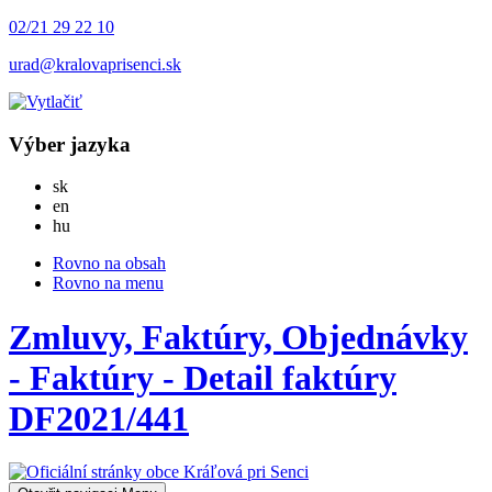
02/21 29 22 10
urad@kralovaprisenci.sk
Výber jazyka
Slovensky
sk
English
en
Magyar
hu
Rovno na obsah
Rovno na menu
Zmluvy, Faktúry, Objednávky
- Faktúry - Detail faktúry
DF2021/441