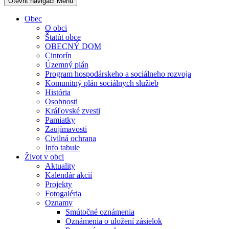
Otevřit navigaci
Menu
Obec
O obci
Štatút obce
OBECNÝ DOM
Cintorín
Územný plán
Program hospodárskeho a sociálneho rozvoja
Komunitný plán sociálnych služieb
História
Osobnosti
Kráľovské zvesti
Pamiatky
Zaujímavosti
Civilná ochrana
Info tabule
Život v obci
Aktuality
Kalendár akcií
Projekty
Fotogaléria
Oznamy
Smútočné oznámenia
Oznámenia o uložení zásielok