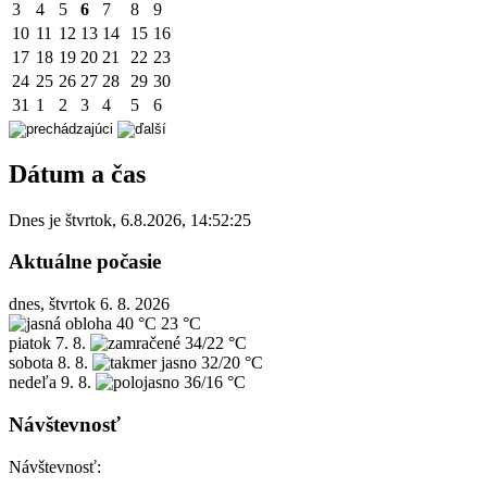
3
4
5
6
7
8
9
10
11
12
13
14
15
16
17
18
19
20
21
22
23
24
25
26
27
28
29
30
31
1
2
3
4
5
6
Dátum a čas
Dnes je
štvrtok
,
6.8.2026
,
14:52:25
Aktuálne počasie
dnes, štvrtok 6. 8. 2026
40 °C
23 °C
piatok
7. 8.
34/22 °C
sobota
8. 8.
32/20 °C
nedeľa
9. 8.
36/16 °C
Návštevnosť
Návštevnosť: