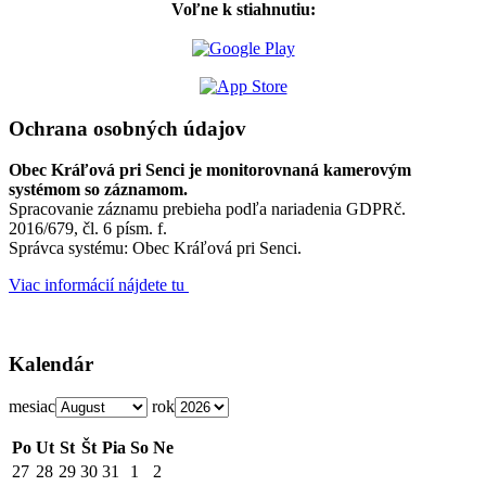
Voľne k stiahnutiu:
Ochrana osobných údajov
Obec Kráľová pri Senci je monitorovnaná kamerovým
systémom so záznamom.
Spracovanie záznamu prebieha podľa nariadenia GDPRč.
2016/679, čl. 6 písm. f.
Správca systému: Obec Kráľová pri Senci.
Viac informácií nájdete tu
Kalendár
mesiac
rok
Po
Ut
St
Št
Pia
So
Ne
27
28
29
30
31
1
2