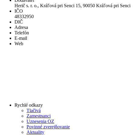
Dodávateľ
Herič s. r. o., Kráľová pri Senci 15, 90050 Kráľová pri Senci
IČO
48332950
DIČ
Adresa
Telefón
E-mail
Web
Rychlé odkazy
Tlačivá
Zamestnanci
Uznesenia OZ
Povinné zverejňovanie
Aktuality