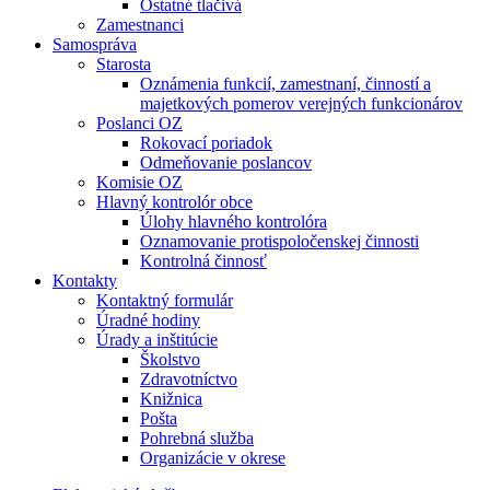
Ostatné tlačivá
Zamestnanci
Samospráva
Starosta
Oznámenia funkcií, zamestnaní, činností a
majetkových pomerov verejných funkcionárov
Poslanci OZ
Rokovací poriadok
Odmeňovanie poslancov
Komisie OZ
Hlavný kontrolór obce
Úlohy hlavného kontrolóra
Oznamovanie protispoločenskej činnosti
Kontrolná činnosť
Kontakty
Kontaktný formulár
Úradné hodiny
Úrady a inštitúcie
Školstvo
Zdravotníctvo
Knižnica
Pošta
Pohrebná služba
Organizácie v okrese