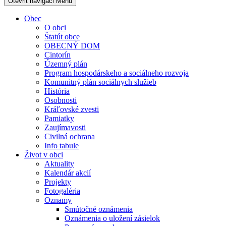
Otevřit navigaci
Menu
Obec
O obci
Štatút obce
OBECNÝ DOM
Cintorín
Územný plán
Program hospodárskeho a sociálneho rozvoja
Komunitný plán sociálnych služieb
História
Osobnosti
Kráľovské zvesti
Pamiatky
Zaujímavosti
Civilná ochrana
Info tabule
Život v obci
Aktuality
Kalendár akcií
Projekty
Fotogaléria
Oznamy
Smútočné oznámenia
Oznámenia o uložení zásielok