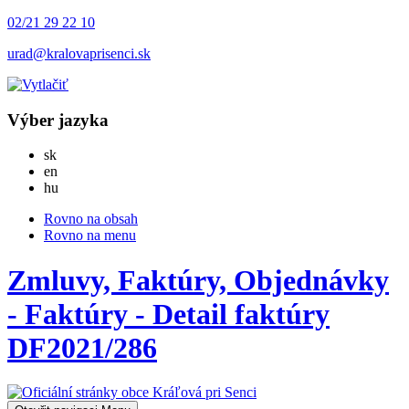
02/21 29 22 10
urad@kralovaprisenci.sk
Výber jazyka
Slovensky
sk
English
en
Magyar
hu
Rovno na obsah
Rovno na menu
Zmluvy, Faktúry, Objednávky
- Faktúry - Detail faktúry
DF2021/286