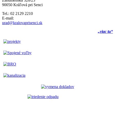
Záhumenská 326/23
90050 Kráľová pri Senci
Tel.: 02 2129 2210
E-mail:
urad@kralovaprisenci.sk
„viac tu“