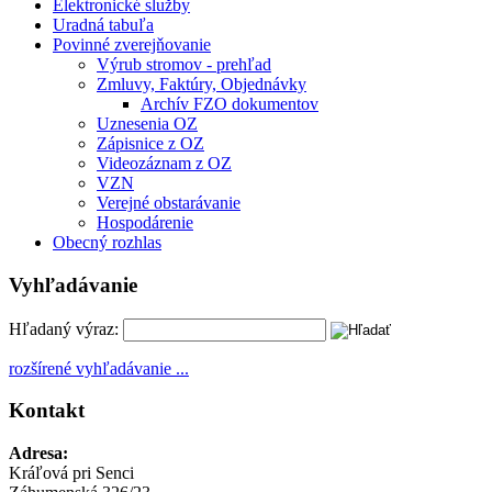
Elektronické služby
Uradná tabuľa
Povinné zverejňovanie
Výrub stromov - prehľad
Zmluvy, Faktúry, Objednávky
Archív FZO dokumentov
Uznesenia OZ
Zápisnice z OZ
Videozáznam z OZ
VZN
Verejné obstarávanie
Hospodárenie
Obecný rozhlas
Vyhľadávanie
Hľadaný výraz:
rozšírené vyhľadávanie ...
Kontakt
Adresa:
Kráľová pri Senci