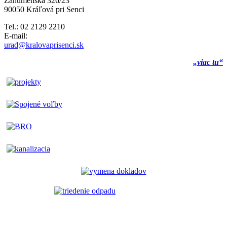
Záhumenská 326/23
90050 Kráľová pri Senci
Tel.: 02 2129 2210
E-mail:
urad@kralovaprisenci.sk
„viac tu“