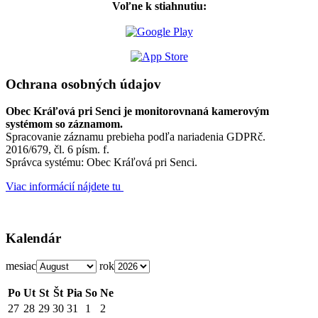
Voľne k stiahnutiu:
Ochrana osobných údajov
Obec Kráľová pri Senci je monitorovnaná kamerovým
systémom so záznamom.
Spracovanie záznamu prebieha podľa nariadenia GDPRč.
2016/679, čl. 6 písm. f.
Správca systému: Obec Kráľová pri Senci.
Viac informácií nájdete tu
Kalendár
mesiac
rok
Po
Ut
St
Št
Pia
So
Ne
27
28
29
30
31
1
2