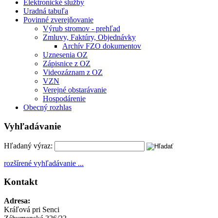
Elektronické služby
Uradná tabuľa
Povinné zverejňovanie
Výrub stromov - prehľad
Zmluvy, Faktúry, Objednávky
Archív FZO dokumentov
Uznesenia OZ
Zápisnice z OZ
Videozáznam z OZ
VZN
Verejné obstarávanie
Hospodárenie
Obecný rozhlas
Vyhľadávanie
Hľadaný výraz:
rozšírené vyhľadávanie ...
Kontakt
Adresa:
Kráľová pri Senci