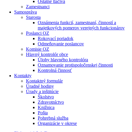
Ostatné tlačivá
Zamestnanci
Samospráva
Starosta
Oznámenia funkcií, zamestnaní, činností a
majetkových pomerov verejných funkcionárov
Poslanci OZ
Rokovací poriadok
Odmeňovanie poslancov
Komisie OZ
Hlavný kontrolór obce
Úlohy hlavného kontrolóra
Oznamovanie protispoločenskej činnosti
Kontrolná činnosť
Kontakty
Kontaktný formulár
Úradné hodiny
Úrady a inštitúcie
Školstvo
Zdravotníctvo
Knižnica
Pošta
Pohrebná služba
Organizácie v okrese