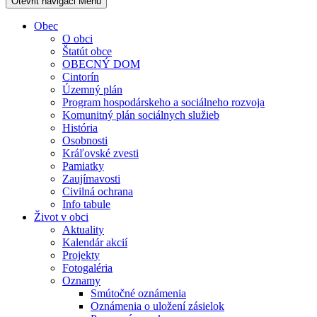
Otevřit navigaci
Menu
Obec
O obci
Štatút obce
OBECNÝ DOM
Cintorín
Územný plán
Program hospodárskeho a sociálneho rozvoja
Komunitný plán sociálnych služieb
História
Osobnosti
Kráľovské zvesti
Pamiatky
Zaujímavosti
Civilná ochrana
Info tabule
Život v obci
Aktuality
Kalendár akcií
Projekty
Fotogaléria
Oznamy
Smútočné oznámenia
Oznámenia o uložení zásielok