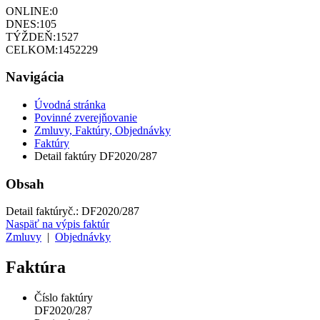
ONLINE:
0
DNES:
105
TÝŽDEŇ:
1527
CELKOM:
1452229
Navigácia
Úvodná stránka
Povinné zverejňovanie
Zmluvy, Faktúry, Objednávky
Faktúry
Detail faktúry DF2020/287
Obsah
Detail faktúry
č.:
DF2020/287
Naspäť na výpis faktúr
Zmluvy
|
Objednávky
Faktúra
Číslo faktúry
DF2020/287