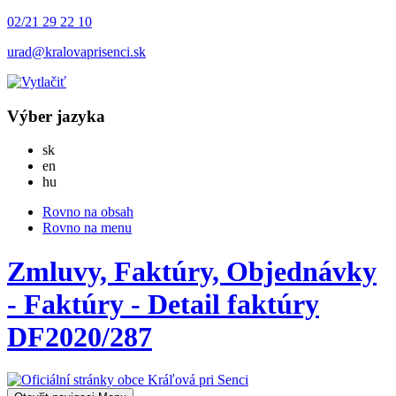
02/21 29 22 10
urad@kralovaprisenci.sk
Výber jazyka
Slovensky
sk
English
en
Magyar
hu
Rovno na obsah
Rovno na menu
Zmluvy, Faktúry, Objednávky
- Faktúry - Detail faktúry
DF2020/287