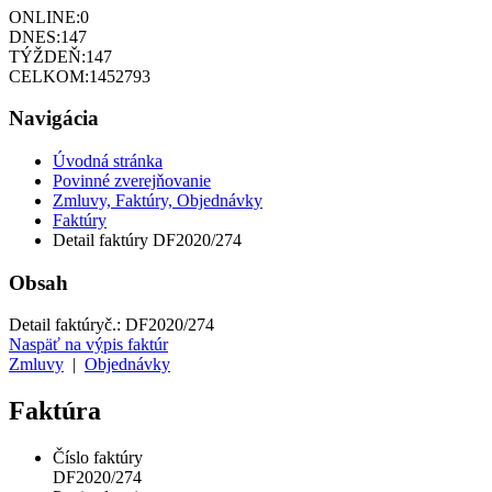
ONLINE:
0
DNES:
147
TÝŽDEŇ:
147
CELKOM:
1452793
Navigácia
Úvodná stránka
Povinné zverejňovanie
Zmluvy, Faktúry, Objednávky
Faktúry
Detail faktúry DF2020/274
Obsah
Detail faktúry
č.:
DF2020/274
Naspäť na výpis faktúr
Zmluvy
|
Objednávky
Faktúra
Číslo faktúry
DF2020/274