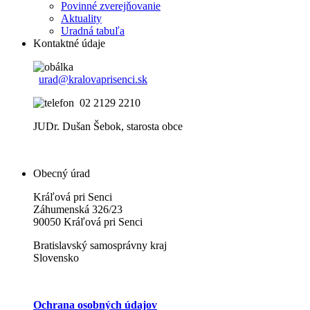
Povinné zverejňovanie
Aktuality
Uradná tabuľa
Kontaktné údaje
urad@kralovaprisenci.sk
02 2129 2210
JUDr. Dušan Šebok, starosta obce
Obecný úrad
Kráľová pri Senci
Záhumenská 326/23
90050 Kráľová pri Senci
Bratislavský samosprávny kraj
Slovensko
Ochrana osobných údajov