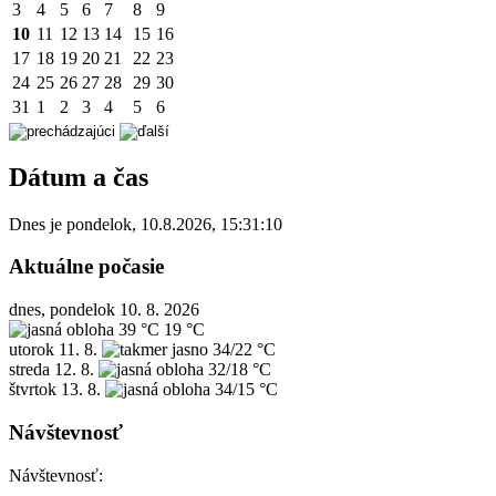
3
4
5
6
7
8
9
10
11
12
13
14
15
16
17
18
19
20
21
22
23
24
25
26
27
28
29
30
31
1
2
3
4
5
6
Dátum a čas
Dnes je
pondelok
,
10.8.2026
,
15:31:10
Aktuálne počasie
dnes, pondelok 10. 8. 2026
39 °C
19 °C
utorok
11. 8.
34/22 °C
streda
12. 8.
32/18 °C
štvrtok
13. 8.
34/15 °C
Návštevnosť
Návštevnosť: