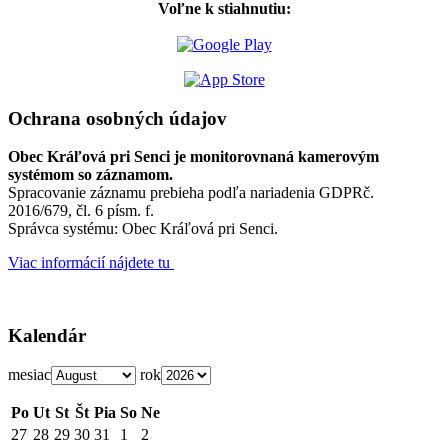
Voľne k stiahnutiu:
Ochrana osobných údajov
Obec Kráľová pri Senci je monitorovnaná kamerovým
systémom so záznamom.
Spracovanie záznamu prebieha podľa nariadenia GDPRč.
2016/679, čl. 6 písm. f.
Správca systému: Obec Kráľová pri Senci.
Viac informácií nájdete tu
Kalendár
mesiac
rok
Po
Ut
St
Št
Pia
So
Ne
27
28
29
30
31
1
2