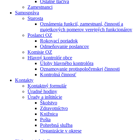
Ostatné tlačivá
Zamestnanci
Samospráva
Starosta
Oznámenia funkcií, zamestnaní, činností a
majetkových pomerov verejných funkcionárov
Poslanci OZ
Rokovací poriadok
Odmeňovanie poslancov
Komisie OZ
Hlavný kontrolór obce
Úlohy hlavného kontrolóra
Oznamovanie protispoločenskej činnosti
Kontrolná činnosť
Kontakty
Kontaktný formulár
Úradné hodiny
Úrady a inštitúcie
Školstvo
Zdravotníctvo
Knižnica
Pošta
Pohrebná služba
Organizácie v okrese