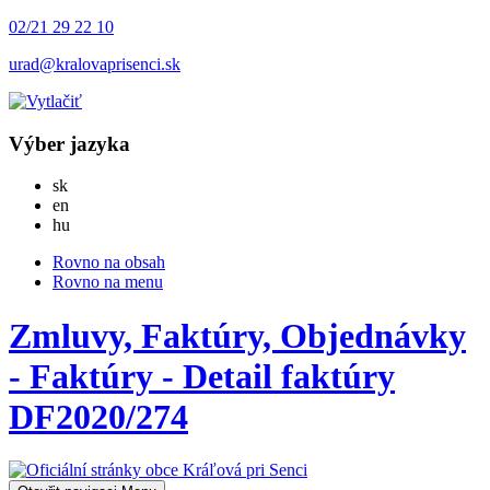
02/21 29 22 10
urad@kralovaprisenci.sk
Výber jazyka
Slovensky
sk
English
en
Magyar
hu
Rovno na obsah
Rovno na menu
Zmluvy, Faktúry, Objednávky
- Faktúry - Detail faktúry
DF2020/274