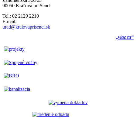
Záhumenská 326/23
90050 Kráľová pri Senci
Tel.: 02 2129 2210
E-mail:
urad@kralovaprisenci.sk
„viac tu“