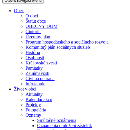
Otevřit navigaci
Menu
Obec
O obci
Štatút obce
OBECNÝ DOM
Cintorín
Územný plán
Program hospodárskeho a sociálneho rozvoja
Komunitný plán sociálnych služieb
História
Osobnosti
Kráľovské zvesti
Pamiatky
Zaujímavosti
Civilná ochrana
Info tabule
Život v obci
Aktuality
Kalendár akcií
Projekty
Fotogaléria
Oznamy
Smútočné oznámenia
Oznámenia o uložení zásielok