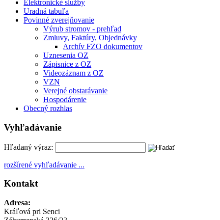
Elektronické služby
Uradná tabuľa
Povinné zverejňovanie
Výrub stromov - prehľad
Zmluvy, Faktúry, Objednávky
Archív FZO dokumentov
Uznesenia OZ
Zápisnice z OZ
Videozáznam z OZ
VZN
Verejné obstarávanie
Hospodárenie
Obecný rozhlas
Vyhľadávanie
Hľadaný výraz:
rozšírené vyhľadávanie ...
Kontakt
Adresa:
Kráľová pri Senci