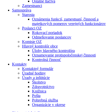
Ostatné tlačivá
Zamestnanci
Samospráva
Starosta
Oznámenia funkcií, zamestnaní, činností a
majetkových pomerov verejných funkcionárov
Poslanci OZ
Rokovací poriadok
Odmeňovanie poslancov
Komisie OZ
Hlavný kontrolór obce
Úlohy hlavného kontrolóra
Oznamovanie protispoločenskej činnosti
Kontrolná činnosť
Kontakty
Kontaktný formulár
Úradné hodiny
Úrady a inštitúcie
Školstvo
Zdravotníctvo
Knižnica
Pošta
Pohrebná služba
Organizácie v okrese