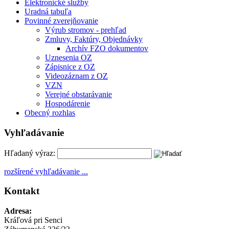
Elektronické služby
Uradná tabuľa
Povinné zverejňovanie
Výrub stromov - prehľad
Zmluvy, Faktúry, Objednávky
Archív FZO dokumentov
Uznesenia OZ
Zápisnice z OZ
Videozáznam z OZ
VZN
Verejné obstarávanie
Hospodárenie
Obecný rozhlas
Vyhľadávanie
Hľadaný výraz:
rozšírené vyhľadávanie ...
Kontakt
Adresa:
Kráľová pri Senci