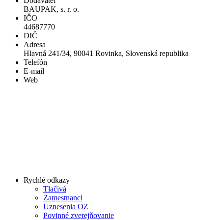
Dodávateľ
BAUPAK, s. r. o.
IČO
44687770
DIČ
Adresa
Hlavná 241/34, 90041 Rovinka, Slovenská republika
Telefón
E-mail
Web
Rychlé odkazy
Tlačivá
Zamestnanci
Uznesenia OZ
Povinné zverejňovanie