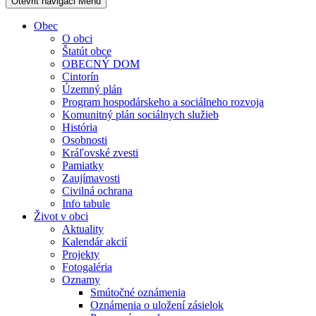
Otevřit navigaci
Menu
Obec
O obci
Štatút obce
OBECNÝ DOM
Cintorín
Územný plán
Program hospodárskeho a sociálneho rozvoja
Komunitný plán sociálnych služieb
História
Osobnosti
Kráľovské zvesti
Pamiatky
Zaujímavosti
Civilná ochrana
Info tabule
Život v obci
Aktuality
Kalendár akcií
Projekty
Fotogaléria
Oznamy
Smútočné oznámenia
Oznámenia o uložení zásielok