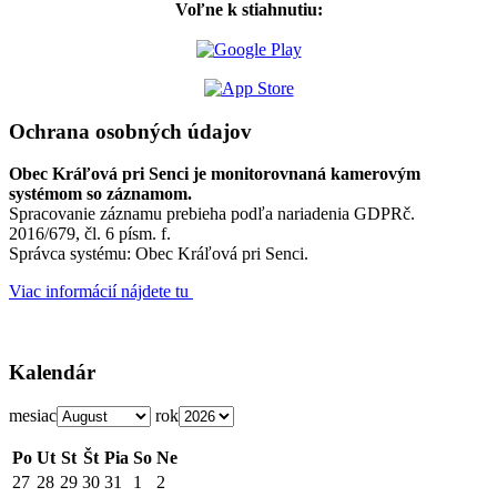
Voľne k stiahnutiu:
Ochrana osobných údajov
Obec Kráľová pri Senci je monitorovnaná kamerovým
systémom so záznamom.
Spracovanie záznamu prebieha podľa nariadenia GDPRč.
2016/679, čl. 6 písm. f.
Správca systému: Obec Kráľová pri Senci.
Viac informácií nájdete tu
Kalendár
mesiac
rok
Po
Ut
St
Št
Pia
So
Ne
27
28
29
30
31
1
2