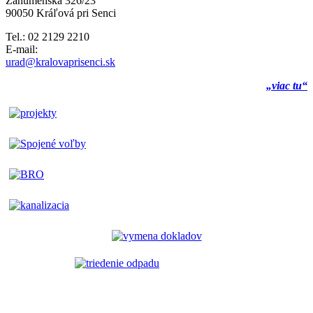
Záhumenská 326/23
90050 Kráľová pri Senci
Tel.: 02 2129 2210
E-mail:
urad@kralovaprisenci.sk
„viac tu“