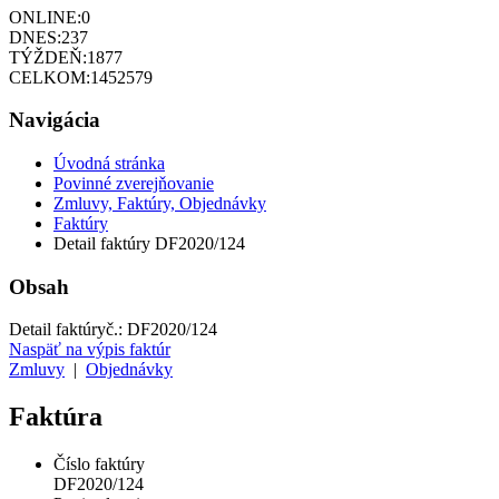
ONLINE:
0
DNES:
237
TÝŽDEŇ:
1877
CELKOM:
1452579
Navigácia
Úvodná stránka
Povinné zverejňovanie
Zmluvy, Faktúry, Objednávky
Faktúry
Detail faktúry DF2020/124
Obsah
Detail faktúry
č.:
DF2020/124
Naspäť na výpis faktúr
Zmluvy
|
Objednávky
Faktúra
Číslo faktúry
DF2020/124