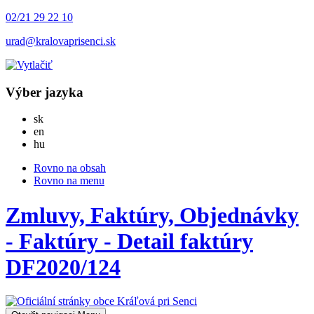
02/21 29 22 10
urad@kralovaprisenci.sk
Výber jazyka
Slovensky
sk
English
en
Magyar
hu
Rovno na obsah
Rovno na menu
Zmluvy, Faktúry, Objednávky
- Faktúry - Detail faktúry
DF2020/124