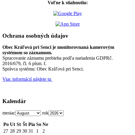
Voľne k stiahnutiu:
Ochrana osobných údajov
Obec Kráľová pri Senci je monitorovnaná kamerovým
systémom so záznamom.
Spracovanie záznamu prebieha podľa nariadenia GDPRč.
2016/679, čl. 6 písm. f.
Správca systému: Obec Kráľová pri Senci.
Viac informácií nájdete tu
Kalendár
mesiac
rok
Po
Ut
St
Št
Pia
So
Ne
27
28
29
30
31
1
2