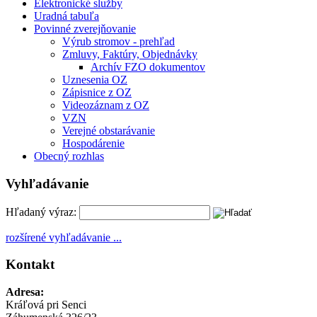
Elektronické služby
Uradná tabuľa
Povinné zverejňovanie
Výrub stromov - prehľad
Zmluvy, Faktúry, Objednávky
Archív FZO dokumentov
Uznesenia OZ
Zápisnice z OZ
Videozáznam z OZ
VZN
Verejné obstarávanie
Hospodárenie
Obecný rozhlas
Vyhľadávanie
Hľadaný výraz:
rozšírené vyhľadávanie ...
Kontakt
Adresa:
Kráľová pri Senci