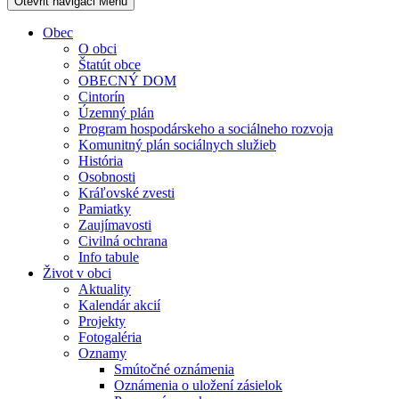
Otevřit navigaci
Menu
Obec
O obci
Štatút obce
OBECNÝ DOM
Cintorín
Územný plán
Program hospodárskeho a sociálneho rozvoja
Komunitný plán sociálnych služieb
História
Osobnosti
Kráľovské zvesti
Pamiatky
Zaujímavosti
Civilná ochrana
Info tabule
Život v obci
Aktuality
Kalendár akcií
Projekty
Fotogaléria
Oznamy
Smútočné oznámenia
Oznámenia o uložení zásielok