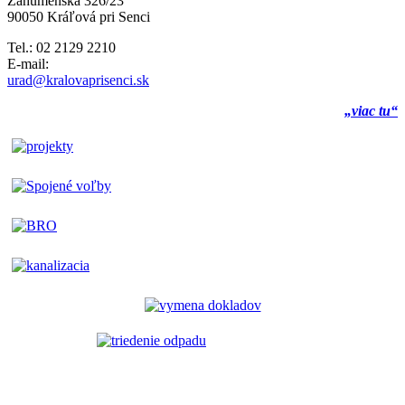
Záhumenská 326/23
90050 Kráľová pri Senci
Tel.: 02 2129 2210
E-mail:
urad@kralovaprisenci.sk
„viac tu“