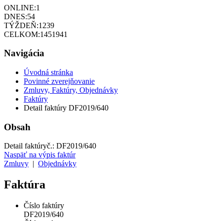
ONLINE:
1
DNES:
54
TÝŽDEŇ:
1239
CELKOM:
1451941
Navigácia
Úvodná stránka
Povinné zverejňovanie
Zmluvy, Faktúry, Objednávky
Faktúry
Detail faktúry DF2019/640
Obsah
Detail faktúry
č.:
DF2019/640
Naspäť na výpis faktúr
Zmluvy
|
Objednávky
Faktúra
Číslo faktúry
DF2019/640