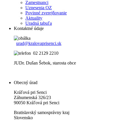
Zamestnanci
Uznesenia OZ
Povinné zverejňovanie
Aktuality
Uradná tabuľa
Kontaktné údaje
urad@kralovaprisenci.sk
02 2129 2210
JUDr. Dušan Šebok, starosta obce
Obecný úrad
Kráľová pri Senci
Záhumenská 326/23
90050 Kráľová pri Senci
Bratislavský samosprávny kraj
Slovensko