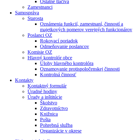
Ostatné tlačivá
Zamestnanci
Samospráva
Starosta
Oznámenia funkcií, zamestnaní, činností a
majetkových pomerov verejných funkcionárov
Poslanci OZ
Rokovací poriadok
Odmeňovanie poslancov
Komisie OZ
Hlavný kontrolór obce
Úlohy hlavného kontrolóra
Oznamovanie protispoločenskej činnosti
Kontrolná činnosť
Kontakty
Kontaktný formulár
Úradné hodiny
Úrady a inštitúcie
Školstvo
Zdravotníctvo
Knižnica
Pošta
Pohrebná služba
Organizácie v okrese