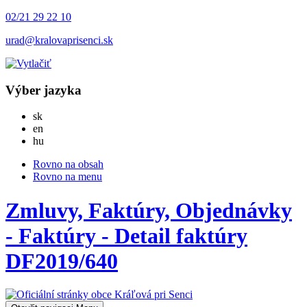
02/21 29 22 10
urad@kralovaprisenci.sk
Výber jazyka
Slovensky
sk
English
en
Magyar
hu
Rovno na obsah
Rovno na menu
Zmluvy, Faktúry, Objednávky
- Faktúry - Detail faktúry
DF2019/640