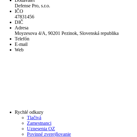
Dodávateľ
Defense Pro, s.r.o.
IČO
47831456
DIČ
Adresa
Moyzesova 4/A, 90201 Pezinok, Slovenská republika
Telefón
E-mail
Web
Rychlé odkazy
Tlačivá
Zamestnanci
Uznesenia OZ
Povinné zverejňovanie