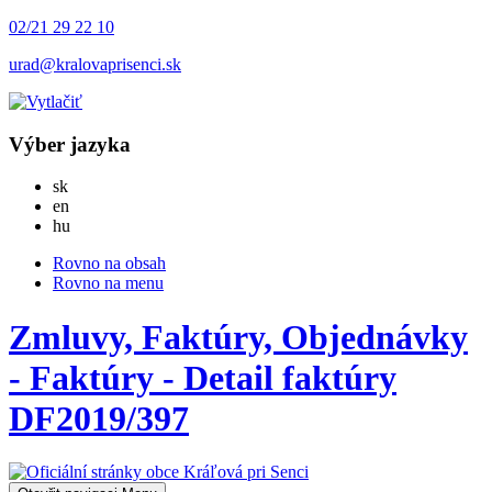
02/21 29 22 10
urad@kralovaprisenci.sk
Výber jazyka
Slovensky
sk
English
en
Magyar
hu
Rovno na obsah
Rovno na menu
Zmluvy, Faktúry, Objednávky
- Faktúry - Detail faktúry
DF2019/397