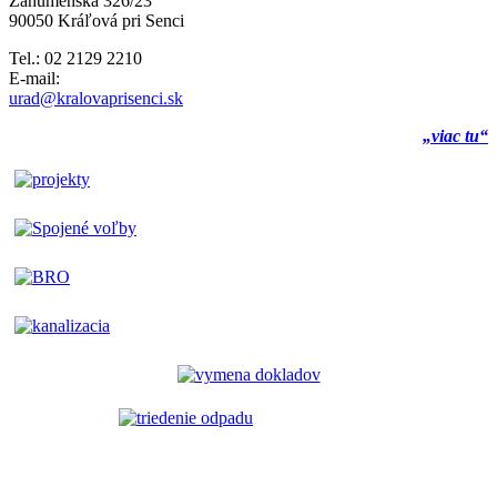
Záhumenská 326/23
90050 Kráľová pri Senci
Tel.: 02 2129 2210
E-mail:
urad@kralovaprisenci.sk
„viac tu“