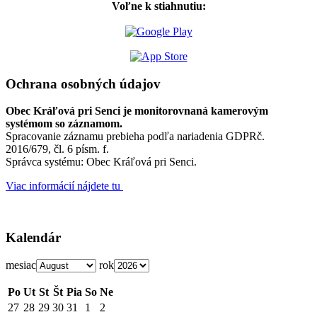
Voľne k stiahnutiu:
Ochrana osobných údajov
Obec Kráľová pri Senci je monitorovnaná kamerovým
systémom so záznamom.
Spracovanie záznamu prebieha podľa nariadenia GDPRč.
2016/679, čl. 6 písm. f.
Správca systému: Obec Kráľová pri Senci.
Viac informácií nájdete tu
Kalendár
mesiac
rok
Po
Ut
St
Št
Pia
So
Ne
27
28
29
30
31
1
2