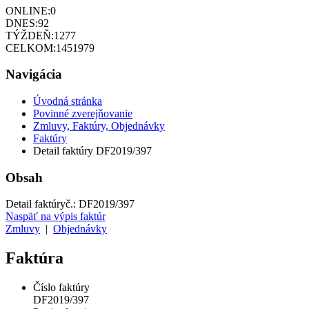
ONLINE:
0
DNES:
92
TÝŽDEŇ:
1277
CELKOM:
1451979
Navigácia
Úvodná stránka
Povinné zverejňovanie
Zmluvy, Faktúry, Objednávky
Faktúry
Detail faktúry DF2019/397
Obsah
Detail faktúry
č.:
DF2019/397
Naspäť na výpis faktúr
Zmluvy
|
Objednávky
Faktúra
Číslo faktúry
DF2019/397