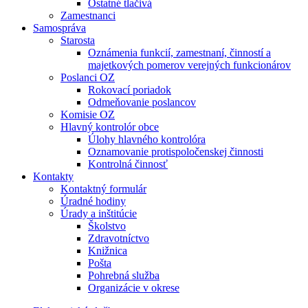
Ostatné tlačivá
Zamestnanci
Samospráva
Starosta
Oznámenia funkcií, zamestnaní, činností a
majetkových pomerov verejných funkcionárov
Poslanci OZ
Rokovací poriadok
Odmeňovanie poslancov
Komisie OZ
Hlavný kontrolór obce
Úlohy hlavného kontrolóra
Oznamovanie protispoločenskej činnosti
Kontrolná činnosť
Kontakty
Kontaktný formulár
Úradné hodiny
Úrady a inštitúcie
Školstvo
Zdravotníctvo
Knižnica
Pošta
Pohrebná služba
Organizácie v okrese