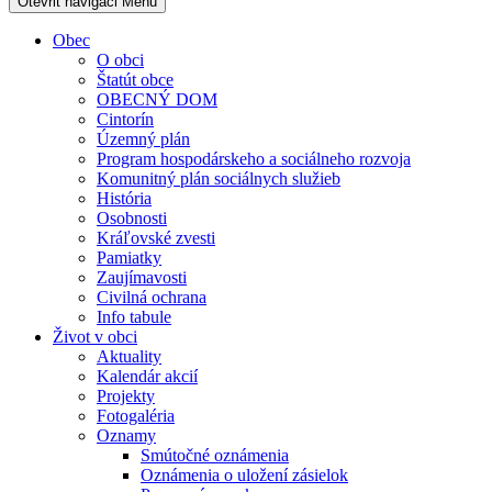
Otevřit navigaci
Menu
Obec
O obci
Štatút obce
OBECNÝ DOM
Cintorín
Územný plán
Program hospodárskeho a sociálneho rozvoja
Komunitný plán sociálnych služieb
História
Osobnosti
Kráľovské zvesti
Pamiatky
Zaujímavosti
Civilná ochrana
Info tabule
Život v obci
Aktuality
Kalendár akcií
Projekty
Fotogaléria
Oznamy
Smútočné oznámenia
Oznámenia o uložení zásielok