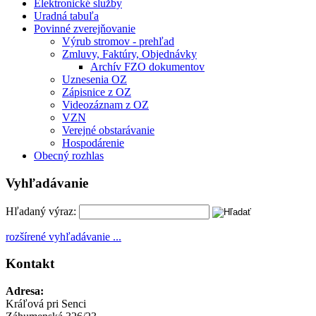
Elektronické služby
Uradná tabuľa
Povinné zverejňovanie
Výrub stromov - prehľad
Zmluvy, Faktúry, Objednávky
Archív FZO dokumentov
Uznesenia OZ
Zápisnice z OZ
Videozáznam z OZ
VZN
Verejné obstarávanie
Hospodárenie
Obecný rozhlas
Vyhľadávanie
Hľadaný výraz:
rozšírené vyhľadávanie ...
Kontakt
Adresa:
Kráľová pri Senci