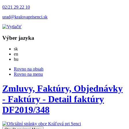
02/21 29 22 10
urad@kralovaprisenci.sk
Výber jazyka
Slovensky
sk
English
en
Magyar
hu
Rovno na obsah
Rovno na menu
Zmluvy, Faktúry, Objednávky
- Faktúry - Detail faktúry
DF2019/348