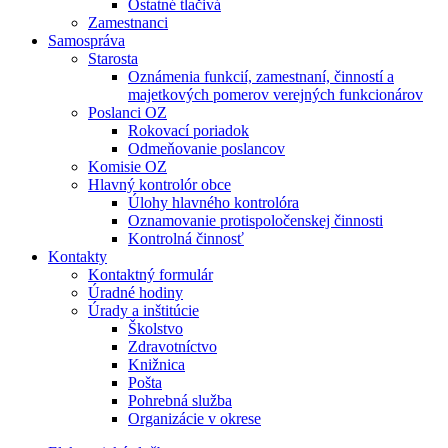
Ostatné tlačivá
Zamestnanci
Samospráva
Starosta
Oznámenia funkcií, zamestnaní, činností a
majetkových pomerov verejných funkcionárov
Poslanci OZ
Rokovací poriadok
Odmeňovanie poslancov
Komisie OZ
Hlavný kontrolór obce
Úlohy hlavného kontrolóra
Oznamovanie protispoločenskej činnosti
Kontrolná činnosť
Kontakty
Kontaktný formulár
Úradné hodiny
Úrady a inštitúcie
Školstvo
Zdravotníctvo
Knižnica
Pošta
Pohrebná služba
Organizácie v okrese