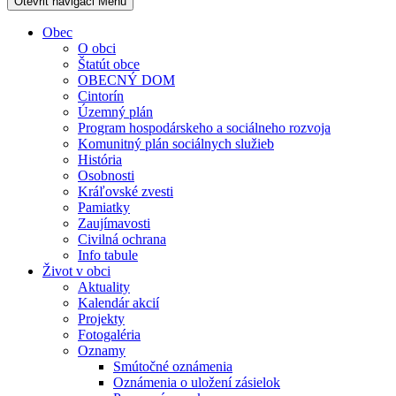
Otevřit navigaci
Menu
Obec
O obci
Štatút obce
OBECNÝ DOM
Cintorín
Územný plán
Program hospodárskeho a sociálneho rozvoja
Komunitný plán sociálnych služieb
História
Osobnosti
Kráľovské zvesti
Pamiatky
Zaujímavosti
Civilná ochrana
Info tabule
Život v obci
Aktuality
Kalendár akcií
Projekty
Fotogaléria
Oznamy
Smútočné oznámenia
Oznámenia o uložení zásielok