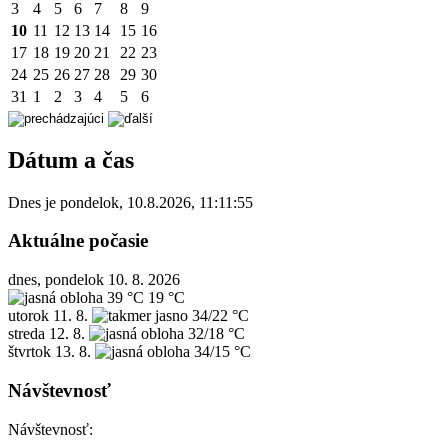
3
4
5
6
7
8
9
10
11
12
13
14
15
16
17
18
19
20
21
22
23
24
25
26
27
28
29
30
31
1
2
3
4
5
6
Dátum a čas
Dnes je
pondelok
,
10.8.2026
,
11:11:55
Aktuálne počasie
dnes, pondelok 10. 8. 2026
39 °C
19 °C
utorok
11. 8.
34/22 °C
streda
12. 8.
32/18 °C
štvrtok
13. 8.
34/15 °C
Návštevnosť
Návštevnosť: