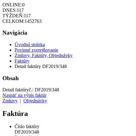
ONLINE:
0
DNES:
117
TÝŽDEŇ:
117
CELKOM:
1452763
Navigácia
Úvodná stránka
Povinné zverejňovanie
Zmluvy, Faktúry, Objednávky
Faktúry
Detail faktúry DF2019/348
Obsah
Detail faktúry
č.:
DF2019/348
Naspäť na výpis faktúr
Zmluvy
|
Objednávky
Faktúra
Číslo faktúry
DF2019/348