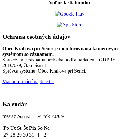
Voľne k stiahnutiu:
Ochrana osobných údajov
Obec Kráľová pri Senci je monitorovnaná kamerovým
systémom so záznamom.
Spracovanie záznamu prebieha podľa nariadenia GDPRč.
2016/679, čl. 6 písm. f.
Správca systému: Obec Kráľová pri Senci.
Viac informácií nájdete tu
Kalendár
mesiac
rok
Po
Ut
St
Št
Pia
So
Ne
27
28
29
30
31
1
2