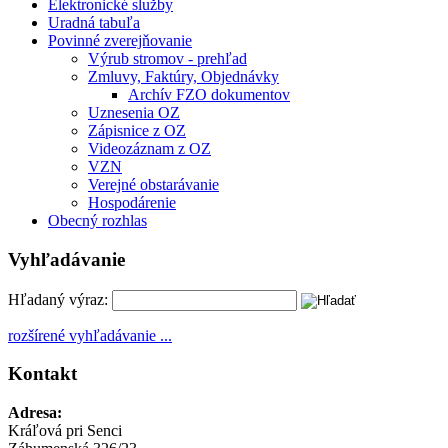
Elektronické služby
Uradná tabuľa
Povinné zverejňovanie
Výrub stromov - prehľad
Zmluvy, Faktúry, Objednávky
Archív FZO dokumentov
Uznesenia OZ
Zápisnice z OZ
Videozáznam z OZ
VZN
Verejné obstarávanie
Hospodárenie
Obecný rozhlas
Vyhľadávanie
Hľadaný výraz:
rozšírené vyhľadávanie ...
Kontakt
Adresa:
Kráľová pri Senci