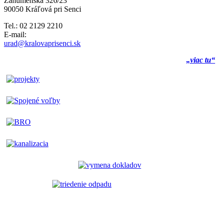
Záhumenská 326/23
90050 Kráľová pri Senci
Tel.: 02 2129 2210
E-mail:
urad@kralovaprisenci.sk
„viac tu“