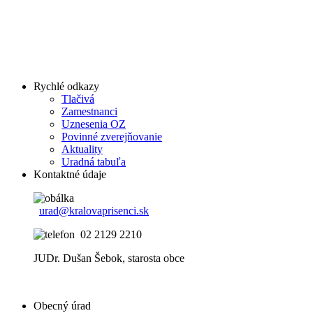
Rychlé odkazy
Tlačivá
Zamestnanci
Uznesenia OZ
Povinné zverejňovanie
Aktuality
Uradná tabuľa
Kontaktné údaje
urad@kralovaprisenci.sk
02 2129 2210
JUDr. Dušan Šebok, starosta obce
Obecný úrad