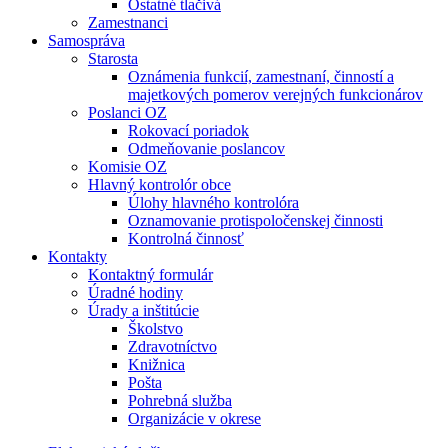
Ostatné tlačivá
Zamestnanci
Samospráva
Starosta
Oznámenia funkcií, zamestnaní, činností a
majetkových pomerov verejných funkcionárov
Poslanci OZ
Rokovací poriadok
Odmeňovanie poslancov
Komisie OZ
Hlavný kontrolór obce
Úlohy hlavného kontrolóra
Oznamovanie protispoločenskej činnosti
Kontrolná činnosť
Kontakty
Kontaktný formulár
Úradné hodiny
Úrady a inštitúcie
Školstvo
Zdravotníctvo
Knižnica
Pošta
Pohrebná služba
Organizácie v okrese