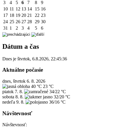
3
4
5
6
7
8
9
10
11
12
13
14
15
16
17
18
19
20
21
22
23
24
25
26
27
28
29
30
31
1
2
3
4
5
6
Dátum a čas
Dnes je
štvrtok
,
6.8.2026
,
22:45:36
Aktuálne počasie
dnes, štvrtok 6. 8. 2026
40 °C
23 °C
piatok
7. 8.
34/22 °C
sobota
8. 8.
32/20 °C
nedeľa
9. 8.
36/16 °C
Návštevnosť
Návštevnosť: