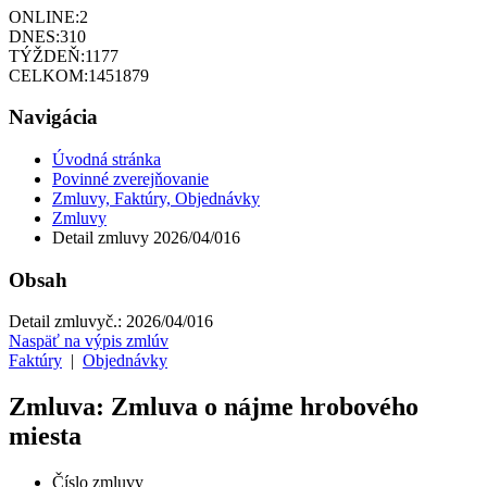
ONLINE:
2
DNES:
310
TÝŽDEŇ:
1177
CELKOM:
1451879
Navigácia
Úvodná stránka
Povinné zverejňovanie
Zmluvy, Faktúry, Objednávky
Zmluvy
Detail zmluvy 2026/04/016
Obsah
Detail zmluvy
č.:
2026/04/016
Naspäť na výpis zmlúv
Faktúry
|
Objednávky
Zmluva: Zmluva o nájme hrobového
miesta
Číslo zmluvy