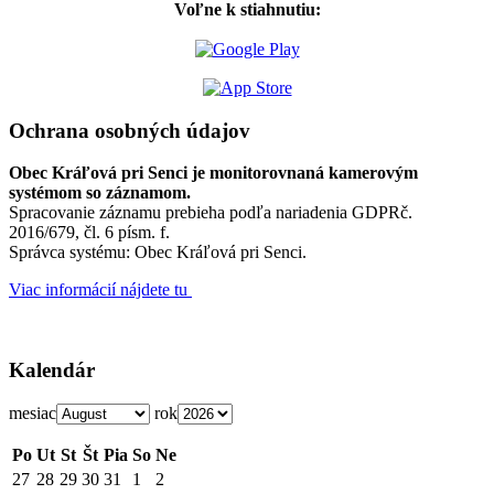
Voľne k stiahnutiu:
Ochrana osobných údajov
Obec Kráľová pri Senci je monitorovnaná kamerovým
systémom so záznamom.
Spracovanie záznamu prebieha podľa nariadenia GDPRč.
2016/679, čl. 6 písm. f.
Správca systému: Obec Kráľová pri Senci.
Viac informácií nájdete tu
Kalendár
mesiac
rok
Po
Ut
St
Št
Pia
So
Ne
27
28
29
30
31
1
2