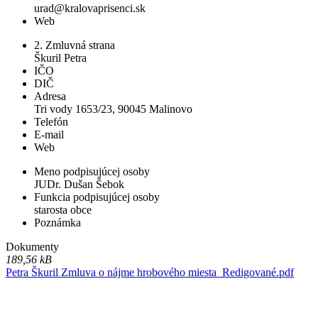
urad@kralovaprisenci.sk
Web
2. Zmluvná strana
Škuril Petra
IČO
DIČ
Adresa
Tri vody 1653/23, 90045 Malinovo
Telefón
E-mail
Web
Meno podpisujúcej osoby
JUDr. Dušan Šebok
Funkcia podpisujúcej osoby
starosta obce
Poznámka
Dokumenty
189,56 kB
Petra Škuril Zmluva o nájme hrobového miesta_Redigované.pdf