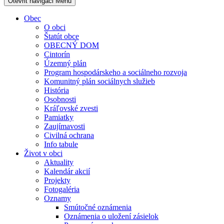
Otevřit navigaci
Menu
Obec
O obci
Štatút obce
OBECNÝ DOM
Cintorín
Územný plán
Program hospodárskeho a sociálneho rozvoja
Komunitný plán sociálnych služieb
História
Osobnosti
Kráľovské zvesti
Pamiatky
Zaujímavosti
Civilná ochrana
Info tabule
Život v obci
Aktuality
Kalendár akcií
Projekty
Fotogaléria
Oznamy
Smútočné oznámenia
Oznámenia o uložení zásielok