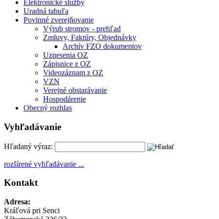
Elektronické služby
Uradná tabuľa
Povinné zverejňovanie
Výrub stromov - prehľad
Zmluvy, Faktúry, Objednávky
Archív FZO dokumentov
Uznesenia OZ
Zápisnice z OZ
Videozáznam z OZ
VZN
Verejné obstarávanie
Hospodárenie
Obecný rozhlas
Vyhľadávanie
Hľadaný výraz:
rozšírené vyhľadávanie ...
Kontakt
Adresa:
Kráľová pri Senci