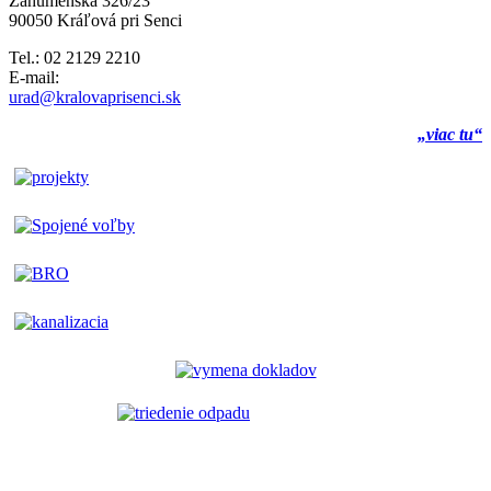
Záhumenská 326/23
90050 Kráľová pri Senci
Tel.: 02 2129 2210
E-mail:
urad@kralovaprisenci.sk
„viac tu“