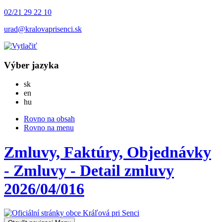
02/21 29 22 10
urad@kralovaprisenci.sk
Výber jazyka
Slovensky
sk
English
en
Magyar
hu
Rovno na obsah
Rovno na menu
Zmluvy, Faktúry, Objednávky
- Zmluvy - Detail zmluvy
2026/04/016