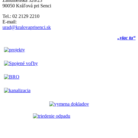
Záhumenská 326/23
90050 Kráľová pri Senci
Tel.: 02 2129 2210
E-mail:
urad@kralovaprisenci.sk
„viac tu“