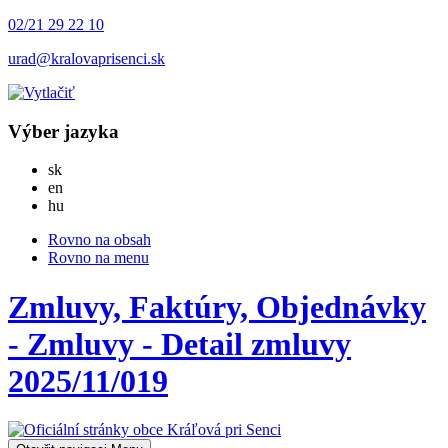
02/21 29 22 10
urad@kralovaprisenci.sk
Výber jazyka
Slovensky
sk
English
en
Magyar
hu
Rovno na obsah
Rovno na menu
Zmluvy, Faktúry, Objednávky
- Zmluvy - Detail zmluvy
2025/11/019