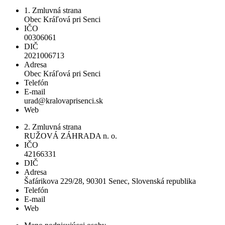
1. Zmluvná strana
Obec Kráľová pri Senci
IČO
00306061
DIČ
2021006713
Adresa
Obec Kráľová pri Senci
Telefón
E-mail
urad@kralovaprisenci.sk
Web
2. Zmluvná strana
RUŽOVÁ ZÁHRADA n. o.
IČO
42166331
DIČ
Adresa
Šafárikova 229/28, 90301 Senec, Slovenská republika
Telefón
E-mail
Web