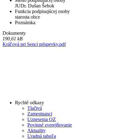
Meno podpisujúcej osoby
JUDr. Dušan Šebok
Funkcia podpisujúcej osoby
starosta obce
Poznámka
Dokumenty
190,61 kB
Kráľová pri Senci príspevky.pdf
Rychlé odkazy
Tlačivá
Zamestnanci
Uznesenia OZ
Povinné zverejňovanie
Aktuality
Uradná tabuľa