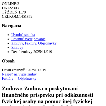
ONLINE:
2
DNES:
303
TÝŽDEŇ:
1170
CELKOM:
1451872
Navigácia
Úvodná stránka
Povinné zverejňovanie
Zmluvy, Faktúry, Objednávky
Zmluvy
Detail zmluvy 2025/11/019
Obsah
Detail zmluvy
č.:
2025/11/019
Naspäť na výpis zmlúv
Faktúry
|
Objednávky
Zmluva: Zmluva o poskytovaní
finančného príspevku pri odkázanosti
fyzickej osoby na pomoc inej fyzickej