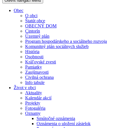
Otevřit navigaci
Menu
Obec
O obci
Štatút obce
OBECNÝ DOM
Cintorín
Územný plán
Program hospodárskeho a sociálneho rozvoja
Komunitný plán sociálnych služieb
História
Osobnosti
Kráľovské zvesti
Pamiatky
Zaujímavosti
Civilná ochrana
Info tabule
Život v obci
Aktuality
Kalendár akcií
Projekty
Fotogaléria
Oznamy
Smútočné oznámenia
Oznámenia o uložení zásielok