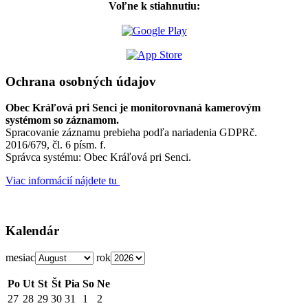
Voľne k stiahnutiu:
Ochrana osobných údajov
Obec Kráľová pri Senci je monitorovnaná kamerovým
systémom so záznamom.
Spracovanie záznamu prebieha podľa nariadenia GDPRč.
2016/679, čl. 6 písm. f.
Správca systému: Obec Kráľová pri Senci.
Viac informácií nájdete tu
Kalendár
mesiac
rok
Po
Ut
St
Št
Pia
So
Ne
27
28
29
30
31
1
2