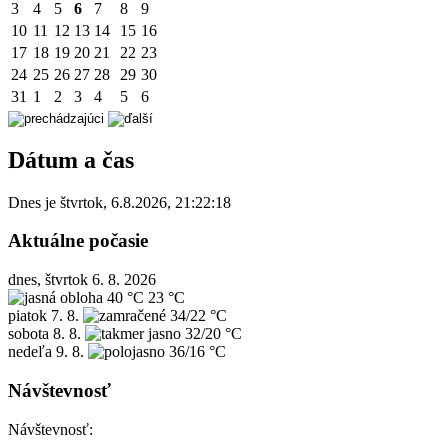
3
4
5
6
7
8
9
10
11
12
13
14
15
16
17
18
19
20
21
22
23
24
25
26
27
28
29
30
31
1
2
3
4
5
6
Dátum a čas
Dnes je
štvrtok
,
6.8.2026
,
21:22:18
Aktuálne počasie
dnes, štvrtok 6. 8. 2026
40 °C
23 °C
piatok
7. 8.
34/22 °C
sobota
8. 8.
32/20 °C
nedeľa
9. 8.
36/16 °C
Návštevnosť
Návštevnosť: