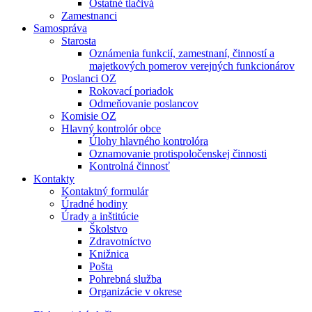
Ostatné tlačivá
Zamestnanci
Samospráva
Starosta
Oznámenia funkcií, zamestnaní, činností a
majetkových pomerov verejných funkcionárov
Poslanci OZ
Rokovací poriadok
Odmeňovanie poslancov
Komisie OZ
Hlavný kontrolór obce
Úlohy hlavného kontrolóra
Oznamovanie protispoločenskej činnosti
Kontrolná činnosť
Kontakty
Kontaktný formulár
Úradné hodiny
Úrady a inštitúcie
Školstvo
Zdravotníctvo
Knižnica
Pošta
Pohrebná služba
Organizácie v okrese