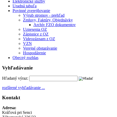
Elektronické služby
Uradná tabuľa
Povinné zverejňovanie
Výrub stromov - prehľad
Zmluvy, Faktúry, Objednávky
Archív FZO dokumentov
Uznesenia OZ
Zápisnice z OZ
Videozáznam z OZ
VZN
Verejné obstarávanie
Hospodárenie
Obecný rozhlas
Vyhľadávanie
Hľadaný výraz:
rozšírené vyhľadávanie ...
Kontakt
Adresa:
Kráľová pri Senci