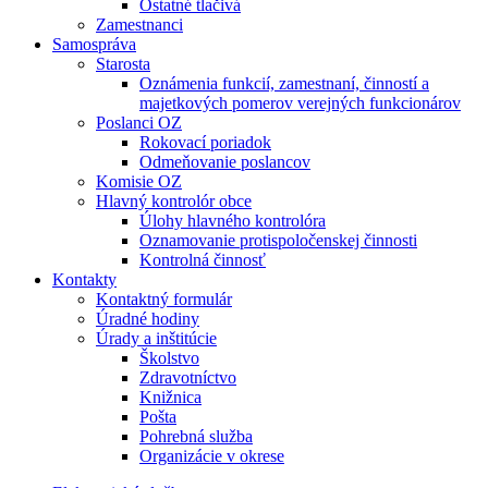
Ostatné tlačivá
Zamestnanci
Samospráva
Starosta
Oznámenia funkcií, zamestnaní, činností a
majetkových pomerov verejných funkcionárov
Poslanci OZ
Rokovací poriadok
Odmeňovanie poslancov
Komisie OZ
Hlavný kontrolór obce
Úlohy hlavného kontrolóra
Oznamovanie protispoločenskej činnosti
Kontrolná činnosť
Kontakty
Kontaktný formulár
Úradné hodiny
Úrady a inštitúcie
Školstvo
Zdravotníctvo
Knižnica
Pošta
Pohrebná služba
Organizácie v okrese