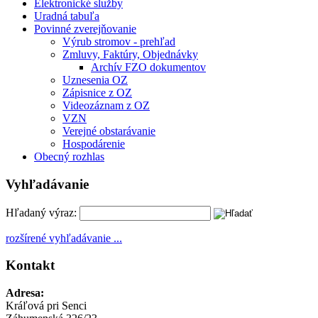
Elektronické služby
Uradná tabuľa
Povinné zverejňovanie
Výrub stromov - prehľad
Zmluvy, Faktúry, Objednávky
Archív FZO dokumentov
Uznesenia OZ
Zápisnice z OZ
Videozáznam z OZ
VZN
Verejné obstarávanie
Hospodárenie
Obecný rozhlas
Vyhľadávanie
Hľadaný výraz:
rozšírené vyhľadávanie ...
Kontakt
Adresa:
Kráľová pri Senci