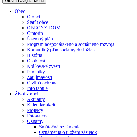
Otevřit navigaci
Menu
Obec
O obci
Štatút obce
OBECNÝ DOM
Cintorín
Územný plán
Program hospodárskeho a sociálneho rozvoja
Komunitný plán sociálnych služieb
História
Osobnosti
Kráľovské zvesti
Pamiatky
Zaujímavosti
Civilná ochrana
Info tabule
Život v obci
Aktuality
Kalendár akcií
Projekty
Fotogaléria
Oznamy
Smútočné oznámenia
Oznámenia o uložení zásielok