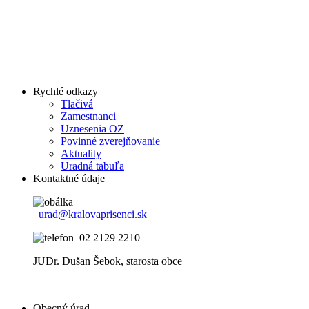
Rychlé odkazy
Tlačivá
Zamestnanci
Uznesenia OZ
Povinné zverejňovanie
Aktuality
Uradná tabuľa
Kontaktné údaje
urad@kralovaprisenci.sk
02 2129 2210
JUDr. Dušan Šebok, starosta obce
Obecný úrad