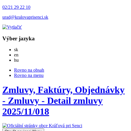
02/21 29 22 10
urad@kralovaprisenci.sk
Výber jazyka
Slovensky
sk
English
en
Magyar
hu
Rovno na obsah
Rovno na menu
Zmluvy, Faktúry, Objednávky
- Zmluvy - Detail zmluvy
2025/11/018