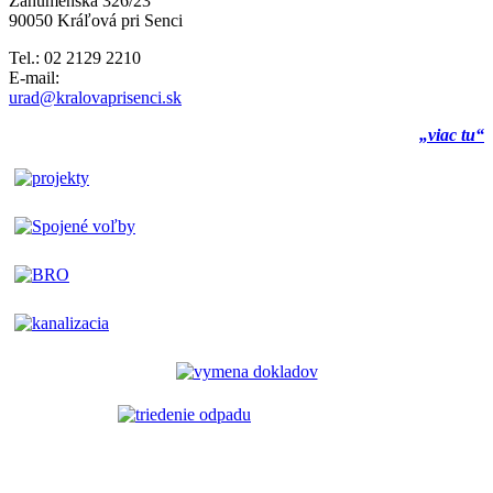
Záhumenská 326/23
90050 Kráľová pri Senci
Tel.: 02 2129 2210
E-mail:
urad@kralovaprisenci.sk
„viac tu“