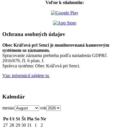
Voľne k stiahnutiu:
Ochrana osobných údajov
Obec Kráľová pri Senci je monitorovnaná kamerovým
systémom so záznamom.
Spracovanie záznamu prebieha podľa nariadenia GDPRč.
2016/679, čl. 6 písm. f.
Správca systému: Obec Kráľová pri Senci.
Viac informácií nájdete tu
Kalendár
mesiac
rok
Po
Ut
St
Št
Pia
So
Ne
27
28
29
30
31
1
2