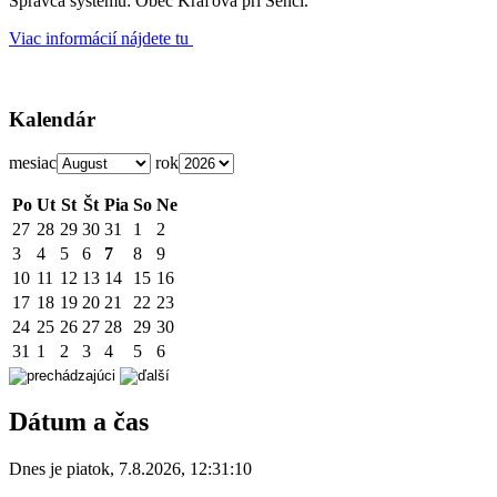
Správca systému: Obec Kráľová pri Senci.
Viac informácií nájdete tu
Kalendár
mesiac
rok
Po
Ut
St
Št
Pia
So
Ne
27
28
29
30
31
1
2
3
4
5
6
7
8
9
10
11
12
13
14
15
16
17
18
19
20
21
22
23
24
25
26
27
28
29
30
31
1
2
3
4
5
6
Dátum a čas
Dnes je
piatok
,
7.8.2026
,
12:31:10