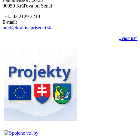
Záhumenská 326/23
90050 Kráľová pri Senci
Tel.: 02 2129 2210
E-mail:
urad@kralovaprisenci.sk
„viac tu“