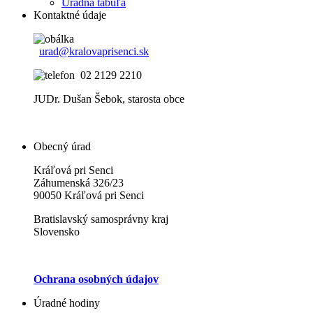
Uradná tabuľa
Kontaktné údaje
urad@kralovaprisenci.sk
02 2129 2210
JUDr. Dušan Šebok, starosta obce
Obecný úrad
Kráľová pri Senci
Záhumenská 326/23
90050 Kráľová pri Senci
Bratislavský samosprávny kraj
Slovensko
Ochrana osobných údajov
Úradné hodiny