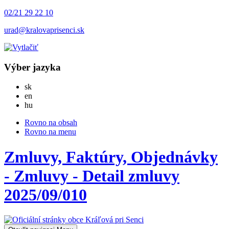
02/21 29 22 10
urad@kralovaprisenci.sk
Výber jazyka
Slovensky
sk
English
en
Magyar
hu
Rovno na obsah
Rovno na menu
Zmluvy, Faktúry, Objednávky
- Zmluvy - Detail zmluvy
2025/09/010