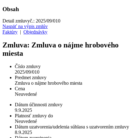
Obsah
Detail zmluvy
č.:
2025/09/010
Naspäť na výpis zmlúv
Faktúry
|
Objednávky
Zmluva: Zmluva o nájme hrobového
miesta
Číslo zmluvy
2025/09/010
Predmet zmluvy
Zmluva o nájme hrobového miesta
Cena
Neuvedené
Dátum účinnosti zmluvy
9.9.2025
Platnosť zmluvy do
Neuvedené
Dátum uzatvorenia/udelenia súhlasu s uzatvorením zmluvy
8.9.2025
Dátum zverejnenia