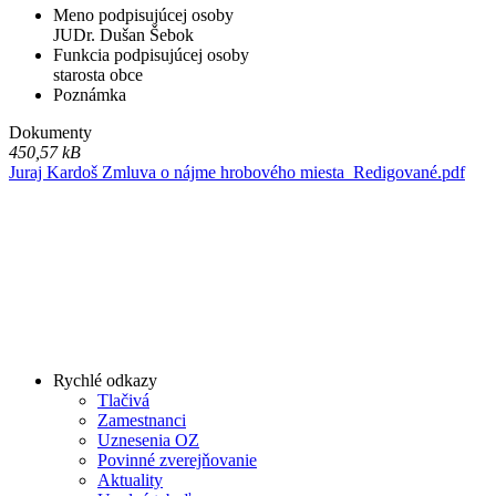
Meno podpisujúcej osoby
JUDr. Dušan Šebok
Funkcia podpisujúcej osoby
starosta obce
Poznámka
Dokumenty
450,57 kB
Juraj Kardoš Zmluva o nájme hrobového miesta_Redigované.pdf
Rychlé odkazy
Tlačivá
Zamestnanci
Uznesenia OZ
Povinné zverejňovanie
Aktuality