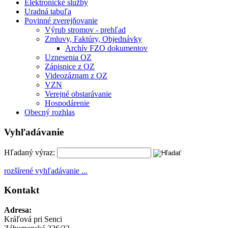
Elektronické služby
Uradná tabuľa
Povinné zverejňovanie
Výrub stromov - prehľad
Zmluvy, Faktúry, Objednávky
Archív FZO dokumentov
Uznesenia OZ
Zápisnice z OZ
Videozáznam z OZ
VZN
Verejné obstarávanie
Hospodárenie
Obecný rozhlas
Vyhľadávanie
Hľadaný výraz:
rozšírené vyhľadávanie ...
Kontakt
Adresa:
Kráľová pri Senci