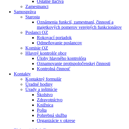
Ostatné tlačivá
Zamestnanci
Samospráva
Starosta
Oznámenia funkcií, zamestnaní, činností a
majetkových pomerov verejných funkcionárov
Poslanci OZ
Rokovací poriadok
Odmeňovanie poslancov
Komisie OZ
Hlavný kontrolór obce
Úlohy hlavného kontrolóra
Oznamovanie protispoločenskej činnosti
Kontrolná činnosť
Kontakty
Kontaktný formulár
Úradné hodiny
Úrady a inštitúcie
Školstvo
Zdravotníctvo
Knižnica
Pošta
Pohrebná služba
Organizácie v okrese