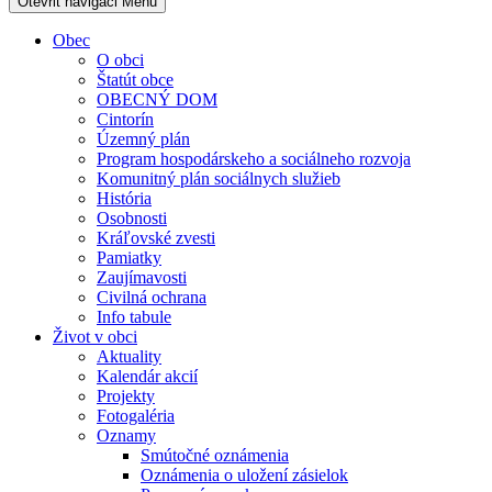
Otevřit navigaci
Menu
Obec
O obci
Štatút obce
OBECNÝ DOM
Cintorín
Územný plán
Program hospodárskeho a sociálneho rozvoja
Komunitný plán sociálnych služieb
História
Osobnosti
Kráľovské zvesti
Pamiatky
Zaujímavosti
Civilná ochrana
Info tabule
Život v obci
Aktuality
Kalendár akcií
Projekty
Fotogaléria
Oznamy
Smútočné oznámenia
Oznámenia o uložení zásielok