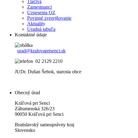
Tlačivá
Zamestnanci
Uznesenia OZ
Povinné zverejňovanie
Aktuality
Uradná tabuľa
Kontaktné údaje
urad@kralovaprisenci.sk
02 2129 2210
JUDr. Dušan Šebok, starosta obce
Obecný úrad
Kráľová pri Senci
Záhumenská 326/23
90050 Kráľová pri Senci
Bratislavský samosprávny kraj
Slovensko