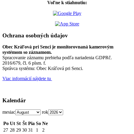
Voľne k stiahnutiu:
Ochrana osobných údajov
Obec Kráľová pri Senci je monitorovnaná kamerovým
systémom so záznamom.
Spracovanie záznamu prebieha podľa nariadenia GDPRč.
2016/679, čl. 6 písm. f.
Správca systému: Obec Kráľová pri Senci.
Viac informácií nájdete tu
Kalendár
mesiac
rok
Po
Ut
St
Št
Pia
So
Ne
27
28
29
30
31
1
2