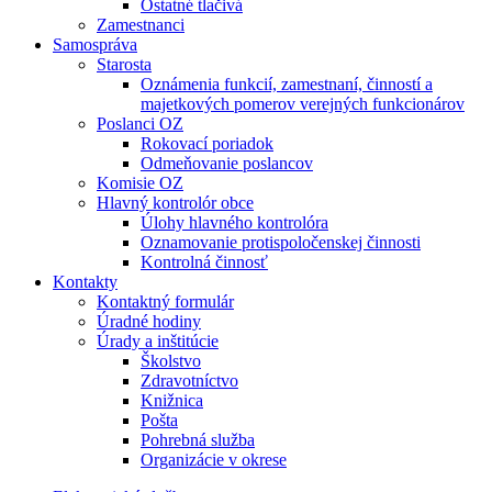
Ostatné tlačivá
Zamestnanci
Samospráva
Starosta
Oznámenia funkcií, zamestnaní, činností a
majetkových pomerov verejných funkcionárov
Poslanci OZ
Rokovací poriadok
Odmeňovanie poslancov
Komisie OZ
Hlavný kontrolór obce
Úlohy hlavného kontrolóra
Oznamovanie protispoločenskej činnosti
Kontrolná činnosť
Kontakty
Kontaktný formulár
Úradné hodiny
Úrady a inštitúcie
Školstvo
Zdravotníctvo
Knižnica
Pošta
Pohrebná služba
Organizácie v okrese