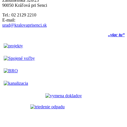
Záhumenská 326/23
90050 Kráľová pri Senci
Tel.: 02 2129 2210
E-mail:
urad@kralovaprisenci.sk
„viac tu“