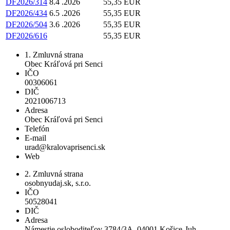
DF2026/314
8.4 .2026
55,35 EUR
DF2026/434
6.5 .2026
55,35 EUR
DF2026/504
3.6 .2026
55,35 EUR
DF2026/616
55,35 EUR
1. Zmluvná strana
Obec Kráľová pri Senci
IČO
00306061
DIČ
2021006713
Adresa
Obec Kráľová pri Senci
Telefón
E-mail
urad@kralovaprisenci.sk
Web
2. Zmluvná strana
osobnyudaj.sk, s.r.o.
IČO
50528041
DIČ
Adresa
Námestie osloboditeľov 3784/3A, 04001 Košice-Juh,