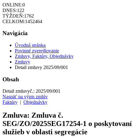
ONLINE:
0
DNES:
122
TÝŽDEŇ:
1762
CELKOM:
1452464
Navigácia
Úvodná stránka
Povinné zverejňovanie
Zmluvy, Faktúry, Objednávky
Zmluvy
Detail zmluvy 2025/09/001
Obsah
Detail zmluvy
č.:
2025/09/001
Naspäť na výpis zmlúv
Faktúry
|
Objednávky
Zmluva: Zmluva č.
SEG/ZO/2025SEG17254-1 o poskytovaní
služieb v oblasti segregácie