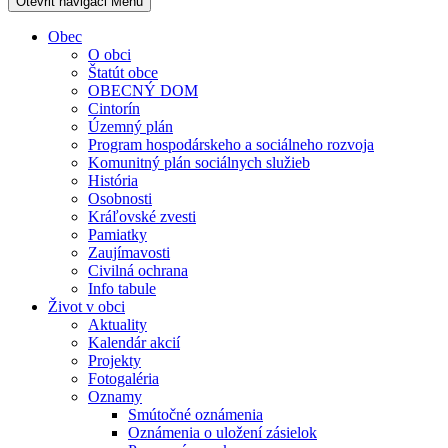
Otevřit navigaci
Menu
Obec
O obci
Štatút obce
OBECNÝ DOM
Cintorín
Územný plán
Program hospodárskeho a sociálneho rozvoja
Komunitný plán sociálnych služieb
História
Osobnosti
Kráľovské zvesti
Pamiatky
Zaujímavosti
Civilná ochrana
Info tabule
Život v obci
Aktuality
Kalendár akcií
Projekty
Fotogaléria
Oznamy
Smútočné oznámenia
Oznámenia o uložení zásielok