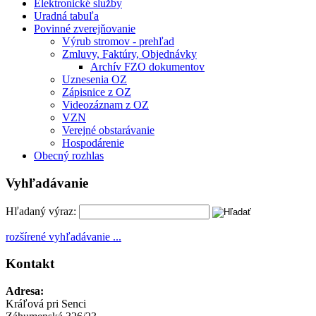
Elektronické služby
Uradná tabuľa
Povinné zverejňovanie
Výrub stromov - prehľad
Zmluvy, Faktúry, Objednávky
Archív FZO dokumentov
Uznesenia OZ
Zápisnice z OZ
Videozáznam z OZ
VZN
Verejné obstarávanie
Hospodárenie
Obecný rozhlas
Vyhľadávanie
Hľadaný výraz:
rozšírené vyhľadávanie ...
Kontakt
Adresa:
Kráľová pri Senci