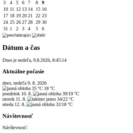
3
4
5
6
7
8
9
10
11
12
13
14
15
16
17
18
19
20
21
22
23
24
25
26
27
28
29
30
31
1
2
3
4
5
6
Dátum a čas
Dnes je
nedeľa
,
9.8.2026
,
8:45:14
Aktuálne počasie
dnes, nedeľa 9. 8. 2026
35 °C
18 °C
pondelok
10. 8.
39/19 °C
utorok
11. 8.
34/22 °C
streda
12. 8.
32/18 °C
Návštevnosť
Návštevnosť: