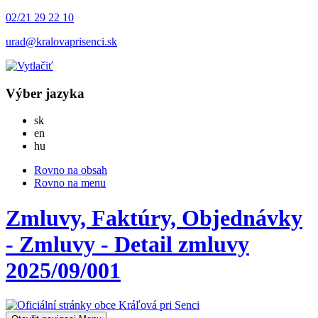
02/21 29 22 10
urad@kralovaprisenci.sk
Výber jazyka
Slovensky
sk
English
en
Magyar
hu
Rovno na obsah
Rovno na menu
Zmluvy, Faktúry, Objednávky
- Zmluvy - Detail zmluvy
2025/09/001