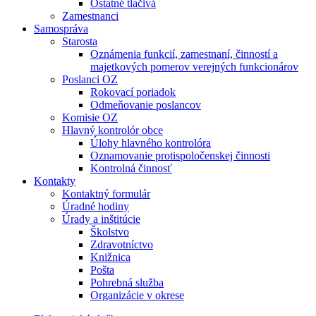
Ostatné tlačivá
Zamestnanci
Samospráva
Starosta
Oznámenia funkcií, zamestnaní, činností a
majetkových pomerov verejných funkcionárov
Poslanci OZ
Rokovací poriadok
Odmeňovanie poslancov
Komisie OZ
Hlavný kontrolór obce
Úlohy hlavného kontrolóra
Oznamovanie protispoločenskej činnosti
Kontrolná činnosť
Kontakty
Kontaktný formulár
Úradné hodiny
Úrady a inštitúcie
Školstvo
Zdravotníctvo
Knižnica
Pošta
Pohrebná služba
Organizácie v okrese