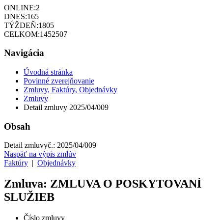
ONLINE:
2
DNES:
165
TÝŽDEŇ:
1805
CELKOM:
1452507
Navigácia
Úvodná stránka
Povinné zverejňovanie
Zmluvy, Faktúry, Objednávky
Zmluvy
Detail zmluvy 2025/04/009
Obsah
Detail zmluvy
č.:
2025/04/009
Naspäť na výpis zmlúv
Faktúry
|
Objednávky
Zmluva: ZMLUVA O POSKYTOVANÍ
SLUŽIEB
Číslo zmluvy