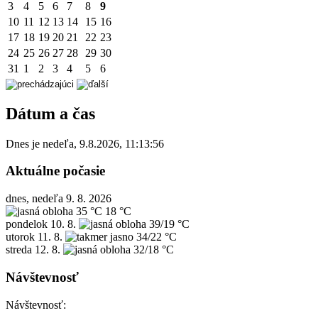
3
4
5
6
7
8
9
10
11
12
13
14
15
16
17
18
19
20
21
22
23
24
25
26
27
28
29
30
31
1
2
3
4
5
6
Dátum a čas
Dnes je
nedeľa
,
9.8.2026
,
11:13:56
Aktuálne počasie
dnes, nedeľa 9. 8. 2026
35 °C
18 °C
pondelok
10. 8.
39/19 °C
utorok
11. 8.
34/22 °C
streda
12. 8.
32/18 °C
Návštevnosť
Návštevnosť: