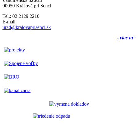
Záhumenská 326/23
90050 Kráľová pri Senci
Tel.: 02 2129 2210
E-mail:
urad@kralovaprisenci.sk
„viac tu“