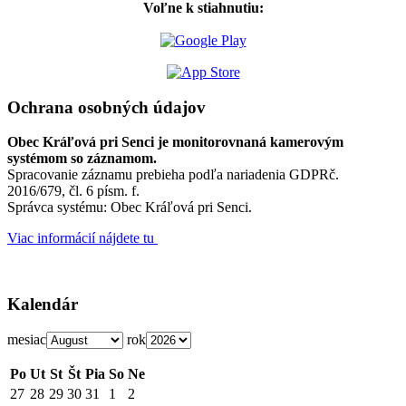
Voľne k stiahnutiu:
Ochrana osobných údajov
Obec Kráľová pri Senci je monitorovnaná kamerovým
systémom so záznamom.
Spracovanie záznamu prebieha podľa nariadenia GDPRč.
2016/679, čl. 6 písm. f.
Správca systému: Obec Kráľová pri Senci.
Viac informácií nájdete tu
Kalendár
mesiac
rok
Po
Ut
St
Št
Pia
So
Ne
27
28
29
30
31
1
2