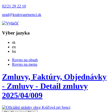
02/21 29 22 10
urad@kralovaprisenci.sk
Výber jazyka
Slovensky
sk
English
en
Magyar
hu
Rovno na obsah
Rovno na menu
Zmluvy, Faktúry, Objednávky
- Zmluvy - Detail zmluvy
2025/04/009