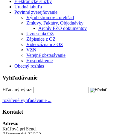
Elektronické služby
Uradná tabuľa
Povinné zverejňovanie
Výrub stromov - prehľad
Zmluvy, Faktúry, Objednávky
Archív FZO dokumentov
Uznesenia OZ
Zápisnice z OZ
Videozáznam z OZ
VZN
Verejné obstarávanie
Hospodárenie
Obecný rozhlas
Vyhľadávanie
Hľadaný výraz:
rozšírené vyhľadávanie ...
Kontakt
Adresa:
Kráľová pri Senci