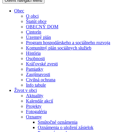
Otevřit navigaci
Menu
Obec
O obci
Štatút obce
OBECNÝ DOM
Cintorín
Územný plán
Program hospodárskeho a sociálneho rozvoja
Komunitný plán sociálnych služieb
História
Osobnosti
Kráľovské zvesti
Pamiatky
Zaujímavosti
Civilná ochrana
Info tabule
Život v obci
Aktuality
Kalendár akcií
Projekty
Fotogaléria
Oznamy
Smútočné oznámenia
Oznámenia o uložení zásielok