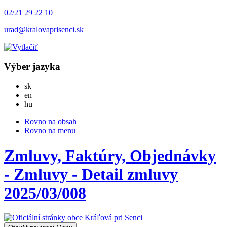
02/21 29 22 10
urad@kralovaprisenci.sk
Výber jazyka
Slovensky
sk
English
en
Magyar
hu
Rovno na obsah
Rovno na menu
Zmluvy, Faktúry, Objednávky
- Zmluvy - Detail zmluvy
2025/03/008