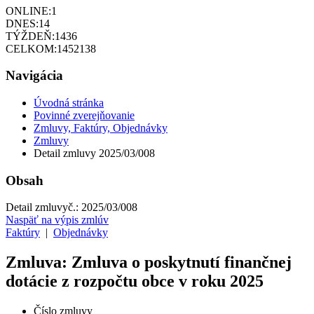
ONLINE:
1
DNES:
14
TÝŽDEŇ:
1436
CELKOM:
1452138
Navigácia
Úvodná stránka
Povinné zverejňovanie
Zmluvy, Faktúry, Objednávky
Zmluvy
Detail zmluvy 2025/03/008
Obsah
Detail zmluvy
č.:
2025/03/008
Naspäť na výpis zmlúv
Faktúry
|
Objednávky
Zmluva: Zmluva o poskytnutí finančnej
dotácie z rozpočtu obce v roku 2025
Číslo zmluvy