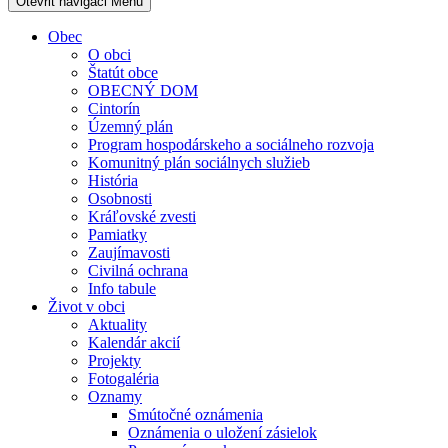
Otevřit navigaci
Menu
Obec
O obci
Štatút obce
OBECNÝ DOM
Cintorín
Územný plán
Program hospodárskeho a sociálneho rozvoja
Komunitný plán sociálnych služieb
História
Osobnosti
Kráľovské zvesti
Pamiatky
Zaujímavosti
Civilná ochrana
Info tabule
Život v obci
Aktuality
Kalendár akcií
Projekty
Fotogaléria
Oznamy
Smútočné oznámenia
Oznámenia o uložení zásielok