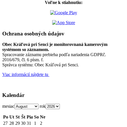
Voľne k stiahnutiu:
Ochrana osobných údajov
Obec Kráľová pri Senci je monitorovnaná kamerovým
systémom so záznamom.
Spracovanie záznamu prebieha podľa nariadenia GDPRč.
2016/679, čl. 6 písm. f.
Správca systému: Obec Kráľová pri Senci.
Viac informácií nájdete tu
Kalendár
mesiac
rok
Po
Ut
St
Št
Pia
So
Ne
27
28
29
30
31
1
2