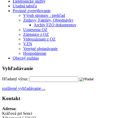
Elektronické služby
Uradná tabuľa
Povinné zverejňovanie
Výrub stromov - prehľad
Zmluvy, Faktúry, Objednávky
Archív FZO dokumentov
Uznesenia OZ
Zápisnice z OZ
Videozáznam z OZ
VZN
Verejné obstarávanie
Hospodárenie
Obecný rozhlas
Vyhľadávanie
Hľadaný výraz:
rozšírené vyhľadávanie ...
Kontakt
Adresa:
Kráľová pri Senci