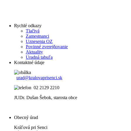
Rychlé odkazy
Tlačivá
Zamestnanci
Uznesenia OZ
Povinné zverejňovanie
Aktuality
Uradná tabuľa
Kontaktné údaje
urad@kralovaprisenci.sk
02 2129 2210
JUDr. Dušan Šebok, starosta obce
Obecný úrad
Kráľová pri Senci