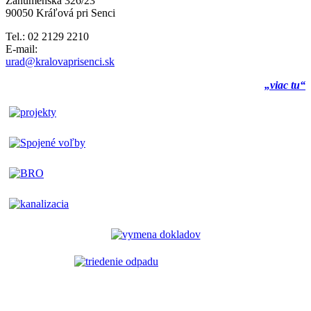
Záhumenská 326/23
90050 Kráľová pri Senci
Tel.: 02 2129 2210
E-mail:
urad@kralovaprisenci.sk
„viac tu“