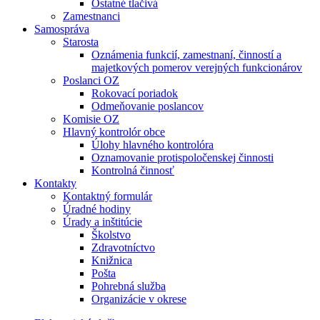
Ostatné tlačivá
Zamestnanci
Samospráva
Starosta
Oznámenia funkcií, zamestnaní, činností a
majetkových pomerov verejných funkcionárov
Poslanci OZ
Rokovací poriadok
Odmeňovanie poslancov
Komisie OZ
Hlavný kontrolór obce
Úlohy hlavného kontrolóra
Oznamovanie protispoločenskej činnosti
Kontrolná činnosť
Kontakty
Kontaktný formulár
Úradné hodiny
Úrady a inštitúcie
Školstvo
Zdravotníctvo
Knižnica
Pošta
Pohrebná služba
Organizácie v okrese