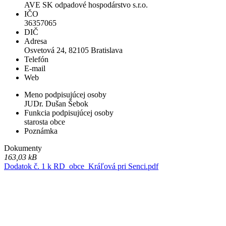
AVE SK odpadové hospodárstvo s.r.o.
IČO
36357065
DIČ
Adresa
Osvetová 24, 82105 Bratislava
Telefón
E-mail
Web
Meno podpisujúcej osoby
JUDr. Dušan Šebok
Funkcia podpisujúcej osoby
starosta obce
Poznámka
Dokumenty
163,03 kB
Dodatok č. 1 k RD_obce_Kráľová pri Senci.pdf