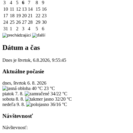
3
4
5
6
7
8
9
10
11
12
13
14
15
16
17
18
19
20
21
22
23
24
25
26
27
28
29
30
31
1
2
3
4
5
6
Dátum a čas
Dnes je
štvrtok
,
6.8.2026
,
9:55:45
Aktuálne počasie
dnes, štvrtok 6. 8. 2026
40 °C
23 °C
piatok
7. 8.
34/22 °C
sobota
8. 8.
32/20 °C
nedeľa
9. 8.
36/16 °C
Návštevnosť
Návštevnosť: