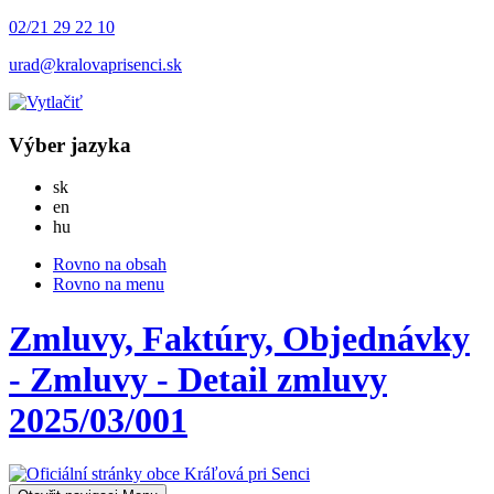
02/21 29 22 10
urad@kralovaprisenci.sk
Výber jazyka
Slovensky
sk
English
en
Magyar
hu
Rovno na obsah
Rovno na menu
Zmluvy, Faktúry, Objednávky
- Zmluvy - Detail zmluvy
2025/03/001