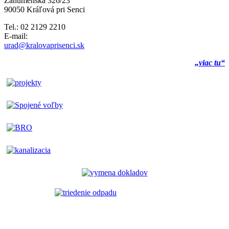
Záhumenská 326/23
90050 Kráľová pri Senci
Tel.: 02 2129 2210
E-mail:
urad@kralovaprisenci.sk
„viac tu“