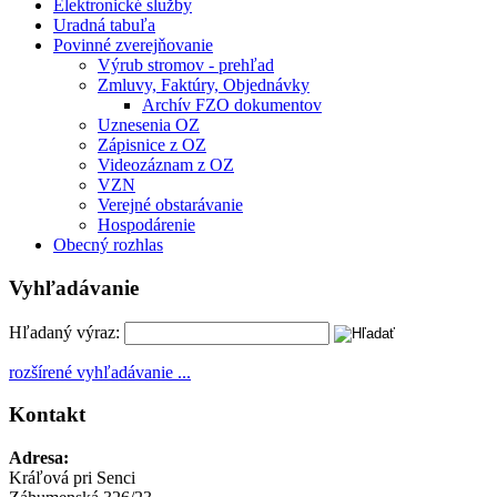
Elektronické služby
Uradná tabuľa
Povinné zverejňovanie
Výrub stromov - prehľad
Zmluvy, Faktúry, Objednávky
Archív FZO dokumentov
Uznesenia OZ
Zápisnice z OZ
Videozáznam z OZ
VZN
Verejné obstarávanie
Hospodárenie
Obecný rozhlas
Vyhľadávanie
Hľadaný výraz:
rozšírené vyhľadávanie ...
Kontakt
Adresa:
Kráľová pri Senci