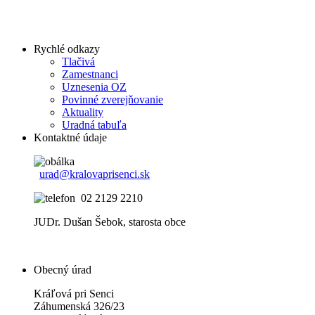
Rychlé odkazy
Tlačivá
Zamestnanci
Uznesenia OZ
Povinné zverejňovanie
Aktuality
Uradná tabuľa
Kontaktné údaje
urad@kralovaprisenci.sk
02 2129 2210
JUDr. Dušan Šebok, starosta obce
Obecný úrad
Kráľová pri Senci
Záhumenská 326/23