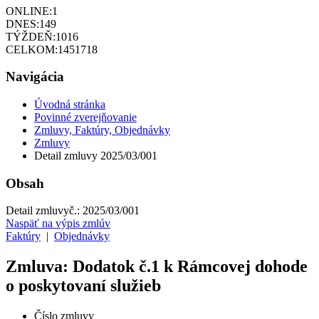
ONLINE:
1
DNES:
149
TÝŽDEŇ:
1016
CELKOM:
1451718
Navigácia
Úvodná stránka
Povinné zverejňovanie
Zmluvy, Faktúry, Objednávky
Zmluvy
Detail zmluvy 2025/03/001
Obsah
Detail zmluvy
č.:
2025/03/001
Naspäť na výpis zmlúv
Faktúry
|
Objednávky
Zmluva: Dodatok č.1 k Rámcovej dohode
o poskytovaní služieb
Číslo zmluvy