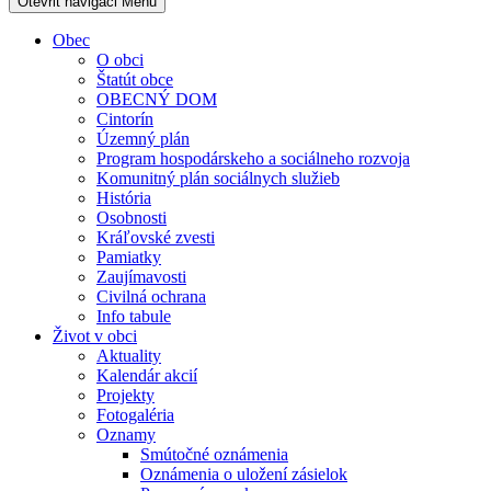
Otevřit navigaci
Menu
Obec
O obci
Štatút obce
OBECNÝ DOM
Cintorín
Územný plán
Program hospodárskeho a sociálneho rozvoja
Komunitný plán sociálnych služieb
História
Osobnosti
Kráľovské zvesti
Pamiatky
Zaujímavosti
Civilná ochrana
Info tabule
Život v obci
Aktuality
Kalendár akcií
Projekty
Fotogaléria
Oznamy
Smútočné oznámenia
Oznámenia o uložení zásielok