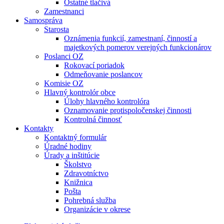
Ostatné tlačivá
Zamestnanci
Samospráva
Starosta
Oznámenia funkcií, zamestnaní, činností a
majetkových pomerov verejných funkcionárov
Poslanci OZ
Rokovací poriadok
Odmeňovanie poslancov
Komisie OZ
Hlavný kontrolór obce
Úlohy hlavného kontrolóra
Oznamovanie protispoločenskej činnosti
Kontrolná činnosť
Kontakty
Kontaktný formulár
Úradné hodiny
Úrady a inštitúcie
Školstvo
Zdravotníctvo
Knižnica
Pošta
Pohrebná služba
Organizácie v okrese