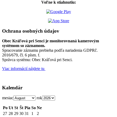
Voľne k stiahnutiu:
Ochrana osobných údajov
Obec Kráľová pri Senci je monitorovnaná kamerovým
systémom so záznamom.
Spracovanie záznamu prebieha podľa nariadenia GDPRč.
2016/679, čl. 6 písm. f.
Správca systému: Obec Kráľová pri Senci.
Viac informácií nájdete tu
Kalendár
mesiac
rok
Po
Ut
St
Št
Pia
So
Ne
27
28
29
30
31
1
2