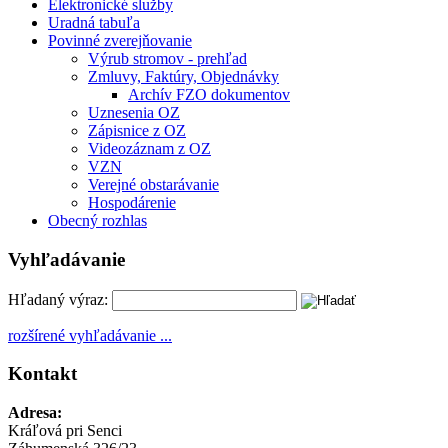
Elektronické služby
Uradná tabuľa
Povinné zverejňovanie
Výrub stromov - prehľad
Zmluvy, Faktúry, Objednávky
Archív FZO dokumentov
Uznesenia OZ
Zápisnice z OZ
Videozáznam z OZ
VZN
Verejné obstarávanie
Hospodárenie
Obecný rozhlas
Vyhľadávanie
Hľadaný výraz:
rozšírené vyhľadávanie ...
Kontakt
Adresa:
Kráľová pri Senci