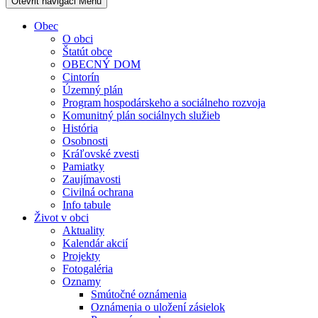
Otevřit navigaci
Menu
Obec
O obci
Štatút obce
OBECNÝ DOM
Cintorín
Územný plán
Program hospodárskeho a sociálneho rozvoja
Komunitný plán sociálnych služieb
História
Osobnosti
Kráľovské zvesti
Pamiatky
Zaujímavosti
Civilná ochrana
Info tabule
Život v obci
Aktuality
Kalendár akcií
Projekty
Fotogaléria
Oznamy
Smútočné oznámenia
Oznámenia o uložení zásielok