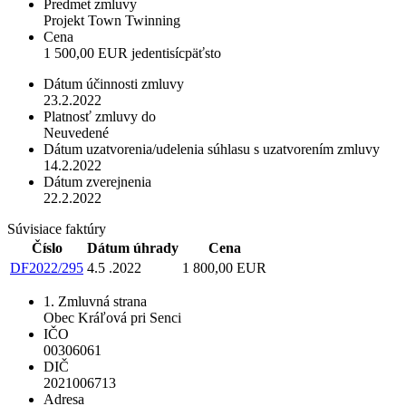
Predmet zmluvy
Projekt Town Twinning
Cena
1 500,00 EUR jedentisícpäťsto
Dátum účinnosti zmluvy
23.2.2022
Platnosť zmluvy do
Neuvedené
Dátum uzatvorenia/udelenia súhlasu s uzatvorením zmluvy
14.2.2022
Dátum zverejnenia
22.2.2022
Súvisiace faktúry
Číslo
Dátum úhrady
Cena
DF2022/295
4.5 .2022
1 800,00 EUR
1. Zmluvná strana
Obec Kráľová pri Senci
IČO
00306061
DIČ
2021006713
Adresa