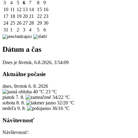
3
4
5
6
7
8
9
10
11
12
13
14
15
16
17
18
19
20
21
22
23
24
25
26
27
28
29
30
31
1
2
3
4
5
6
Dátum a čas
Dnes je
štvrtok
,
6.8.2026
,
3:54:09
Aktuálne počasie
dnes, štvrtok 6. 8. 2026
40 °C
23 °C
piatok
7. 8.
34/22 °C
sobota
8. 8.
32/20 °C
nedeľa
9. 8.
36/16 °C
Návštevnosť
Návštevnosť: