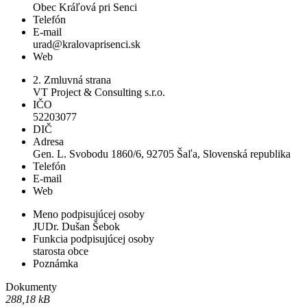
Obec Kráľová pri Senci
Telefón
E-mail
urad@kralovaprisenci.sk
Web
2. Zmluvná strana
VT Project & Consulting s.r.o.
IČO
52203077
DIČ
Adresa
Gen. L. Svobodu 1860/6, 92705 Šaľa, Slovenská republika
Telefón
E-mail
Web
Meno podpisujúcej osoby
JUDr. Dušan Šebok
Funkcia podpisujúcej osoby
starosta obce
Poznámka
Dokumenty
288,18 kB