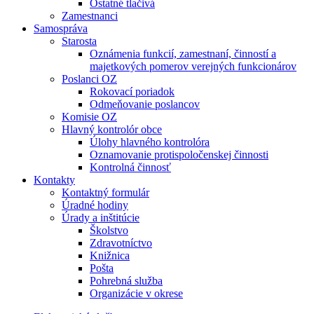
Ostatné tlačivá
Zamestnanci
Samospráva
Starosta
Oznámenia funkcií, zamestnaní, činností a
majetkových pomerov verejných funkcionárov
Poslanci OZ
Rokovací poriadok
Odmeňovanie poslancov
Komisie OZ
Hlavný kontrolór obce
Úlohy hlavného kontrolóra
Oznamovanie protispoločenskej činnosti
Kontrolná činnosť
Kontakty
Kontaktný formulár
Úradné hodiny
Úrady a inštitúcie
Školstvo
Zdravotníctvo
Knižnica
Pošta
Pohrebná služba
Organizácie v okrese