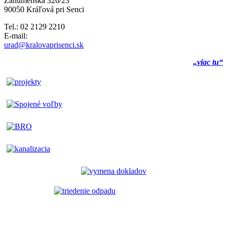
Záhumenská 326/23
90050 Kráľová pri Senci
Tel.: 02 2129 2210
E-mail:
urad@kralovaprisenci.sk
„viac tu“