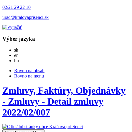
02/21 29 22 10
urad@kralovaprisenci.sk
Výber jazyka
Slovensky
sk
English
en
Magyar
hu
Rovno na obsah
Rovno na menu
Zmluvy, Faktúry, Objednávky
- Zmluvy - Detail zmluvy
2022/02/007