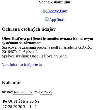
Voľne k stiahnutiu:
Ochrana osobných údajov
Obec Kráľová pri Senci je monitorovnaná kamerovým
systémom so záznamom.
Spracovanie záznamu prebieha podľa nariadenia GDPRč.
2016/679, čl. 6 písm. f.
Správca systému: Obec Kráľová pri Senci.
Viac informácií nájdete tu
Kalendár
mesiac
rok
Po
Ut
St
Št
Pia
So
Ne
27
28
29
30
31
1
2