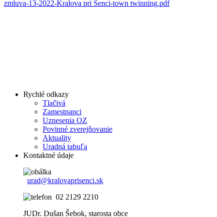
zmluva-13-2022-Kralova pri Senci-town twinning.pdf
Rychlé odkazy
Tlačivá
Zamestnanci
Uznesenia OZ
Povinné zverejňovanie
Aktuality
Uradná tabuľa
Kontaktné údaje
urad@kralovaprisenci.sk
02 2129 2210
JUDr. Dušan Šebok, starosta obce