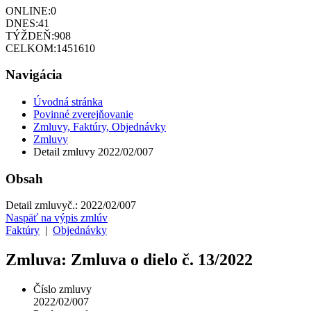
ONLINE:
0
DNES:
41
TÝŽDEŇ:
908
CELKOM:
1451610
Navigácia
Úvodná stránka
Povinné zverejňovanie
Zmluvy, Faktúry, Objednávky
Zmluvy
Detail zmluvy 2022/02/007
Obsah
Detail zmluvy
č.:
2022/02/007
Naspäť na výpis zmlúv
Faktúry
|
Objednávky
Zmluva: Zmluva o dielo č. 13/2022
Číslo zmluvy
2022/02/007