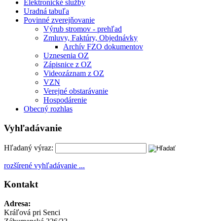
Elektronické služby
Uradná tabuľa
Povinné zverejňovanie
Výrub stromov - prehľad
Zmluvy, Faktúry, Objednávky
Archív FZO dokumentov
Uznesenia OZ
Zápisnice z OZ
Videozáznam z OZ
VZN
Verejné obstarávanie
Hospodárenie
Obecný rozhlas
Vyhľadávanie
Hľadaný výraz:
rozšírené vyhľadávanie ...
Kontakt
Adresa:
Kráľová pri Senci