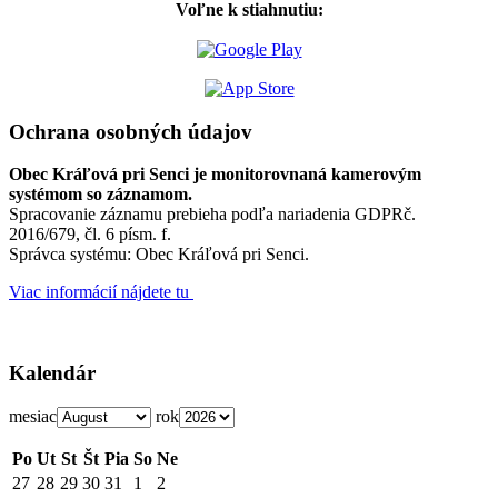
Voľne k stiahnutiu:
Ochrana osobných údajov
Obec Kráľová pri Senci je monitorovnaná kamerovým
systémom so záznamom.
Spracovanie záznamu prebieha podľa nariadenia GDPRč.
2016/679, čl. 6 písm. f.
Správca systému: Obec Kráľová pri Senci.
Viac informácií nájdete tu
Kalendár
mesiac
rok
Po
Ut
St
Št
Pia
So
Ne
27
28
29
30
31
1
2