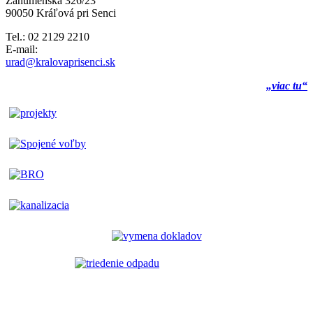
Záhumenská 326/23
90050 Kráľová pri Senci
Tel.: 02 2129 2210
E-mail:
urad@kralovaprisenci.sk
„viac tu“