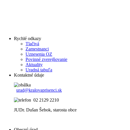
Rychlé odkazy
Tlačivá
Zamestnanci
Uznesenia OZ
Povinné zverejňovanie
Aktuality
Uradná tabuľa
Kontaktné údaje
urad@kralovaprisenci.sk
02 2129 2210
JUDr. Dušan Šebok, starosta obce
Obecný úrad