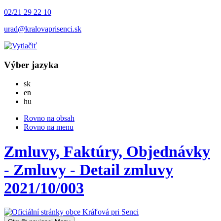
02/21 29 22 10
urad@kralovaprisenci.sk
Výber jazyka
Slovensky
sk
English
en
Magyar
hu
Rovno na obsah
Rovno na menu
Zmluvy, Faktúry, Objednávky
- Zmluvy - Detail zmluvy
2021/10/003