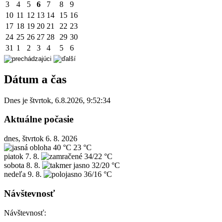
3
4
5
6
7
8
9
10
11
12
13
14
15
16
17
18
19
20
21
22
23
24
25
26
27
28
29
30
31
1
2
3
4
5
6
Dátum a čas
Dnes je
štvrtok
,
6.8.2026
,
9:52:34
Aktuálne počasie
dnes, štvrtok 6. 8. 2026
40 °C
23 °C
piatok
7. 8.
34/22 °C
sobota
8. 8.
32/20 °C
nedeľa
9. 8.
36/16 °C
Návštevnosť
Návštevnosť: