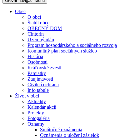
Otevřit navigaci
Menu
Obec
O obci
Štatút obce
OBECNÝ DOM
Cintorín
Územný plán
Program hospodárskeho a sociálneho rozvoja
Komunitný plán sociálnych služieb
História
Osobnosti
Kráľovské zvesti
Pamiatky
Zaujímavosti
Civilná ochrana
Info tabule
Život v obci
Aktuality
Kalendár akcií
Projekty
Fotogaléria
Oznamy
Smútočné oznámenia
Oznámenia o uložení zásielok