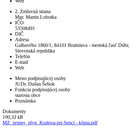
Web
2. Zmluvná strana
Mgr. Martin Lobotka
IČO
53508491
DIČ
Adresa
Galbavého 1860/1, 84101 Bratislava - mestská časť Dúbr,
Slovenská republika
Telefón
E-mail
Web
Meno podpisujúcej osoby
JUDr. Dušan Šebok
Funkcia podpisujúcej osoby
starosta obce
Poznámka
Dokumenty
190,33 kB
MZ_zemny_plyn_Kralova-pri-Senci - kópia.pdf