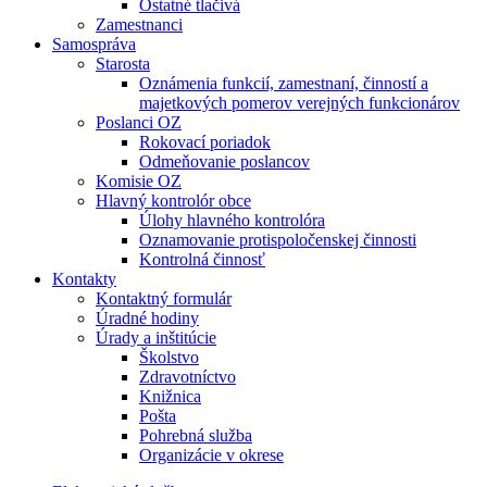
Ostatné tlačivá
Zamestnanci
Samospráva
Starosta
Oznámenia funkcií, zamestnaní, činností a
majetkových pomerov verejných funkcionárov
Poslanci OZ
Rokovací poriadok
Odmeňovanie poslancov
Komisie OZ
Hlavný kontrolór obce
Úlohy hlavného kontrolóra
Oznamovanie protispoločenskej činnosti
Kontrolná činnosť
Kontakty
Kontaktný formulár
Úradné hodiny
Úrady a inštitúcie
Školstvo
Zdravotníctvo
Knižnica
Pošta
Pohrebná služba
Organizácie v okrese