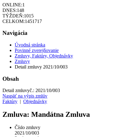
ONLINE:
1
DNES:
148
TÝŽDEŇ:
1015
CELKOM:
1451717
Navigácia
Úvodná stránka
Povinné zverejňovanie
Zmluvy, Faktúry, Objednávky
Zmluvy
Detail zmluvy 2021/10/003
Obsah
Detail zmluvy
č.:
2021/10/003
Naspäť na výpis zmlúv
Faktúry
|
Objednávky
Zmluva: Mandátna Zmluva
Číslo zmluvy
2021/10/003