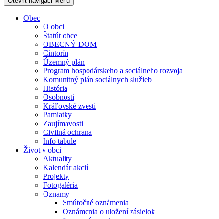
Otevřit navigaci
Menu
Obec
O obci
Štatút obce
OBECNÝ DOM
Cintorín
Územný plán
Program hospodárskeho a sociálneho rozvoja
Komunitný plán sociálnych služieb
História
Osobnosti
Kráľovské zvesti
Pamiatky
Zaujímavosti
Civilná ochrana
Info tabule
Život v obci
Aktuality
Kalendár akcií
Projekty
Fotogaléria
Oznamy
Smútočné oznámenia
Oznámenia o uložení zásielok