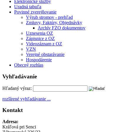
Elektronické služby
Uradná tabuľa
Povinné zverejňovanie
Výrub stromov - prehľad
Zmluvy, Faktúry, Objednávky
Archív FZO dokumentov
Uznesenia OZ
Zápisnice z OZ
Videozáznam z OZ
VZN
Verejné obstarávanie
Hospodárenie
Obecný rozhlas
Vyhľadávanie
Hľadaný výraz:
rozšírené vyhľadávanie ...
Kontakt
Adresa:
Kráľová pri Senci