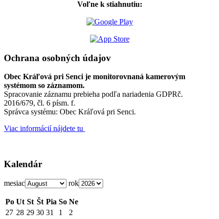
Voľne k stiahnutiu:
Ochrana osobných údajov
Obec Kráľová pri Senci je monitorovnaná kamerovým
systémom so záznamom.
Spracovanie záznamu prebieha podľa nariadenia GDPRč.
2016/679, čl. 6 písm. f.
Správca systému: Obec Kráľová pri Senci.
Viac informácií nájdete tu
Kalendár
mesiac
rok
Po
Ut
St
Št
Pia
So
Ne
27
28
29
30
31
1
2