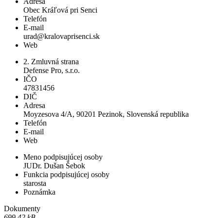
Adresa
Obec Kráľová pri Senci
Telefón
E-mail
urad@kralovaprisenci.sk
Web
2. Zmluvná strana
Defense Pro, s.r.o.
IČO
47831456
DIČ
Adresa
Moyzesova 4/A, 90201 Pezinok, Slovenská republika
Telefón
E-mail
Web
Meno podpisujúcej osoby
JUDr. Dušan Šebok
Funkcia podpisujúcej osoby
starosta
Poznámka
Dokumenty
699,42 kB