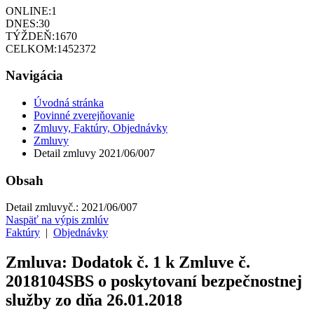
ONLINE:
1
DNES:
30
TÝŽDEŇ:
1670
CELKOM:
1452372
Navigácia
Úvodná stránka
Povinné zverejňovanie
Zmluvy, Faktúry, Objednávky
Zmluvy
Detail zmluvy 2021/06/007
Obsah
Detail zmluvy
č.:
2021/06/007
Naspäť na výpis zmlúv
Faktúry
|
Objednávky
Zmluva: Dodatok č. 1 k Zmluve č.
2018104SBS o poskytovaní bezpečnostnej
služby zo dňa 26.01.2018