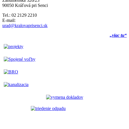
Záhumenská 326/23
90050 Kráľová pri Senci
Tel.: 02 2129 2210
E-mail:
urad@kralovaprisenci.sk
„viac tu“