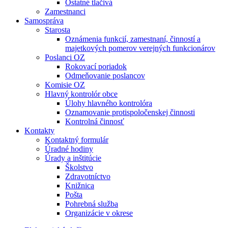
Ostatné tlačivá
Zamestnanci
Samospráva
Starosta
Oznámenia funkcií, zamestnaní, činností a
majetkových pomerov verejných funkcionárov
Poslanci OZ
Rokovací poriadok
Odmeňovanie poslancov
Komisie OZ
Hlavný kontrolór obce
Úlohy hlavného kontrolóra
Oznamovanie protispoločenskej činnosti
Kontrolná činnosť
Kontakty
Kontaktný formulár
Úradné hodiny
Úrady a inštitúcie
Školstvo
Zdravotníctvo
Knižnica
Pošta
Pohrebná služba
Organizácie v okrese