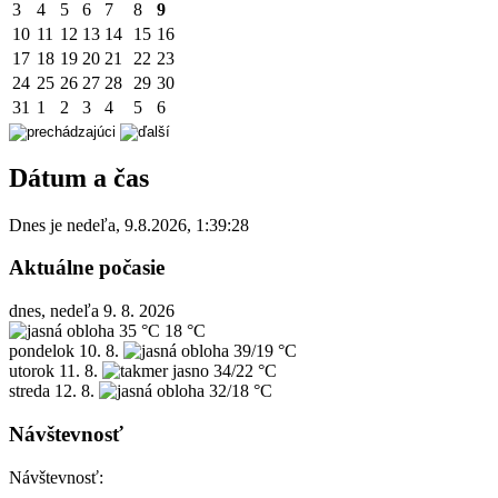
3
4
5
6
7
8
9
10
11
12
13
14
15
16
17
18
19
20
21
22
23
24
25
26
27
28
29
30
31
1
2
3
4
5
6
Dátum a čas
Dnes je
nedeľa
,
9.8.2026
,
1:39:28
Aktuálne počasie
dnes, nedeľa 9. 8. 2026
35 °C
18 °C
pondelok
10. 8.
39/19 °C
utorok
11. 8.
34/22 °C
streda
12. 8.
32/18 °C
Návštevnosť
Návštevnosť: