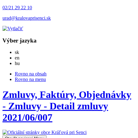
02/21 29 22 10
urad@kralovaprisenci.sk
Výber jazyka
Slovensky
sk
English
en
Magyar
hu
Rovno na obsah
Rovno na menu
Zmluvy, Faktúry, Objednávky
- Zmluvy - Detail zmluvy
2021/06/007