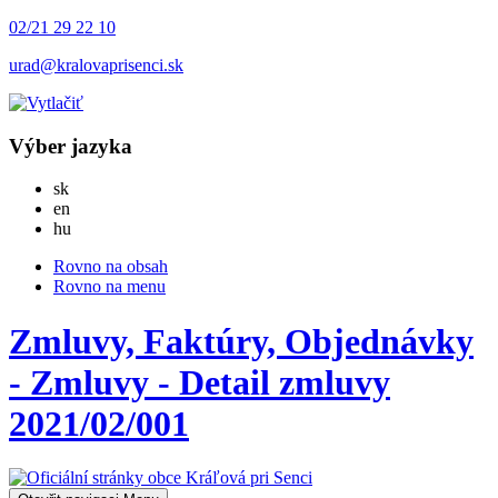
02/21 29 22 10
urad@kralovaprisenci.sk
Výber jazyka
Slovensky
sk
English
en
Magyar
hu
Rovno na obsah
Rovno na menu
Zmluvy, Faktúry, Objednávky
- Zmluvy - Detail zmluvy
2021/02/001