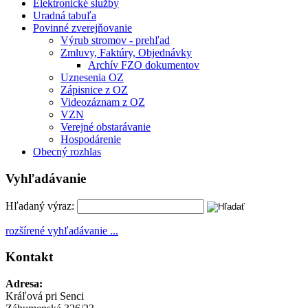
Elektronické služby
Uradná tabuľa
Povinné zverejňovanie
Výrub stromov - prehľad
Zmluvy, Faktúry, Objednávky
Archív FZO dokumentov
Uznesenia OZ
Zápisnice z OZ
Videozáznam z OZ
VZN
Verejné obstarávanie
Hospodárenie
Obecný rozhlas
Vyhľadávanie
Hľadaný výraz:
rozšírené vyhľadávanie ...
Kontakt
Adresa:
Kráľová pri Senci