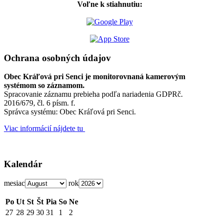
Voľne k stiahnutiu:
Ochrana osobných údajov
Obec Kráľová pri Senci je monitorovnaná kamerovým
systémom so záznamom.
Spracovanie záznamu prebieha podľa nariadenia GDPRč.
2016/679, čl. 6 písm. f.
Správca systému: Obec Kráľová pri Senci.
Viac informácií nájdete tu
Kalendár
mesiac
rok
Po
Ut
St
Št
Pia
So
Ne
27
28
29
30
31
1
2