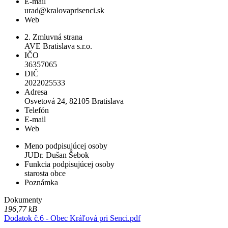
E-mail
urad@kralovaprisenci.sk
Web
2. Zmluvná strana
AVE Bratislava s.r.o.
IČO
36357065
DIČ
2022025533
Adresa
Osvetová 24, 82105 Bratislava
Telefón
E-mail
Web
Meno podpisujúcej osoby
JUDr. Dušan Šebok
Funkcia podpisujúcej osoby
starosta obce
Poznámka
Dokumenty
196,77 kB
Dodatok č.6 - Obec Kráľová pri Senci.pdf