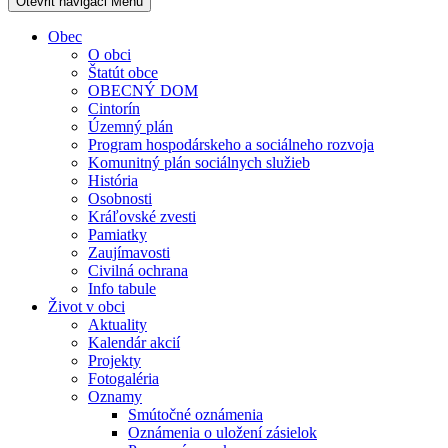
Otevřit navigaci
Menu
Obec
O obci
Štatút obce
OBECNÝ DOM
Cintorín
Územný plán
Program hospodárskeho a sociálneho rozvoja
Komunitný plán sociálnych služieb
História
Osobnosti
Kráľovské zvesti
Pamiatky
Zaujímavosti
Civilná ochrana
Info tabule
Život v obci
Aktuality
Kalendár akcií
Projekty
Fotogaléria
Oznamy
Smútočné oznámenia
Oznámenia o uložení zásielok