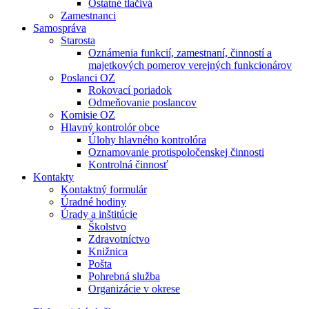
Ostatné tlačivá
Zamestnanci
Samospráva
Starosta
Oznámenia funkcií, zamestnaní, činností a
majetkových pomerov verejných funkcionárov
Poslanci OZ
Rokovací poriadok
Odmeňovanie poslancov
Komisie OZ
Hlavný kontrolór obce
Úlohy hlavného kontrolóra
Oznamovanie protispoločenskej činnosti
Kontrolná činnosť
Kontakty
Kontaktný formulár
Úradné hodiny
Úrady a inštitúcie
Školstvo
Zdravotníctvo
Knižnica
Pošta
Pohrebná služba
Organizácie v okrese