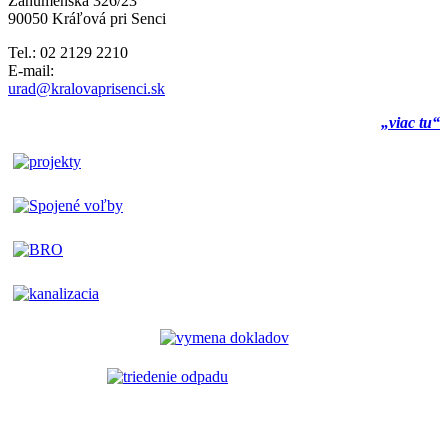
Záhumenská 326/23
90050 Kráľová pri Senci
Tel.: 02 2129 2210
E-mail:
urad@kralovaprisenci.sk
„viac tu“