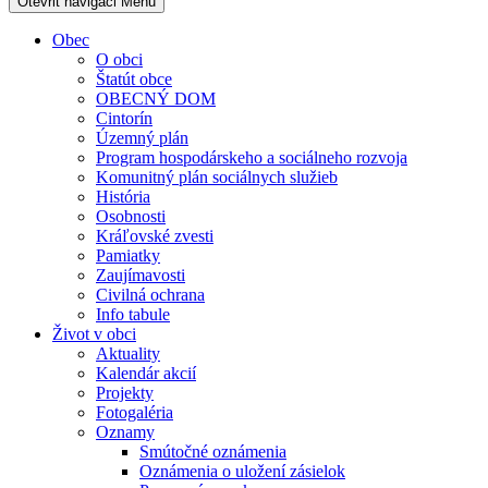
Otevřit navigaci
Menu
Obec
O obci
Štatút obce
OBECNÝ DOM
Cintorín
Územný plán
Program hospodárskeho a sociálneho rozvoja
Komunitný plán sociálnych služieb
História
Osobnosti
Kráľovské zvesti
Pamiatky
Zaujímavosti
Civilná ochrana
Info tabule
Život v obci
Aktuality
Kalendár akcií
Projekty
Fotogaléria
Oznamy
Smútočné oznámenia
Oznámenia o uložení zásielok