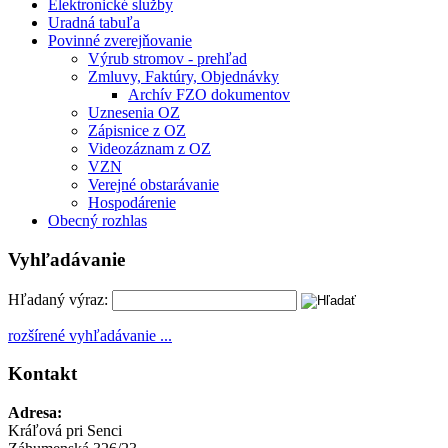
Elektronické služby
Uradná tabuľa
Povinné zverejňovanie
Výrub stromov - prehľad
Zmluvy, Faktúry, Objednávky
Archív FZO dokumentov
Uznesenia OZ
Zápisnice z OZ
Videozáznam z OZ
VZN
Verejné obstarávanie
Hospodárenie
Obecný rozhlas
Vyhľadávanie
Hľadaný výraz:
rozšírené vyhľadávanie ...
Kontakt
Adresa:
Kráľová pri Senci