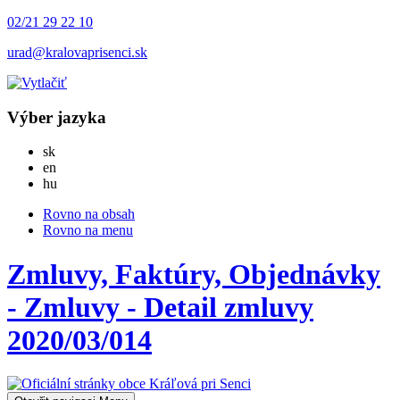
02/21 29 22 10
urad@kralovaprisenci.sk
Výber jazyka
Slovensky
sk
English
en
Magyar
hu
Rovno na obsah
Rovno na menu
Zmluvy, Faktúry, Objednávky
- Zmluvy - Detail zmluvy
2020/03/014