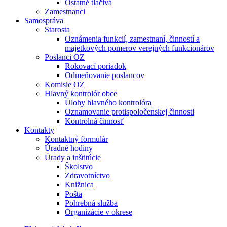
Ostatné tlačivá
Zamestnanci
Samospráva
Starosta
Oznámenia funkcií, zamestnaní, činností a
majetkových pomerov verejných funkcionárov
Poslanci OZ
Rokovací poriadok
Odmeňovanie poslancov
Komisie OZ
Hlavný kontrolór obce
Úlohy hlavného kontrolóra
Oznamovanie protispoločenskej činnosti
Kontrolná činnosť
Kontakty
Kontaktný formulár
Úradné hodiny
Úrady a inštitúcie
Školstvo
Zdravotníctvo
Knižnica
Pošta
Pohrebná služba
Organizácie v okrese