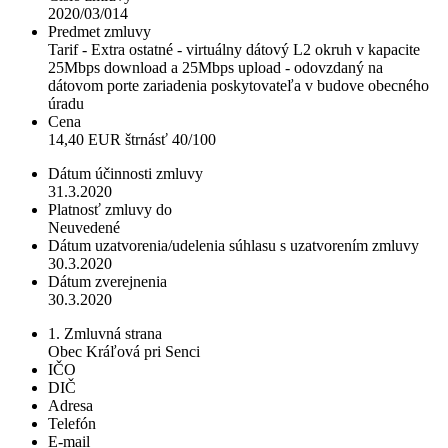
2020/03/014
Predmet zmluvy
Tarif - Extra ostatné - virtuálny dátový L2 okruh v kapacite
25Mbps download a 25Mbps upload - odovzdaný na
dátovom porte zariadenia poskytovateľa v budove obecného
úradu
Cena
14,40 EUR štrnásť 40/100
Dátum účinnosti zmluvy
31.3.2020
Platnosť zmluvy do
Neuvedené
Dátum uzatvorenia/udelenia súhlasu s uzatvorením zmluvy
30.3.2020
Dátum zverejnenia
30.3.2020
1. Zmluvná strana
Obec Kráľová pri Senci
IČO
DIČ
Adresa
Telefón
E-mail