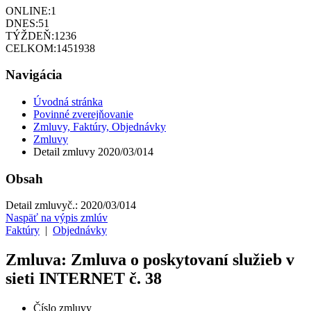
ONLINE:
1
DNES:
51
TÝŽDEŇ:
1236
CELKOM:
1451938
Navigácia
Úvodná stránka
Povinné zverejňovanie
Zmluvy, Faktúry, Objednávky
Zmluvy
Detail zmluvy 2020/03/014
Obsah
Detail zmluvy
č.:
2020/03/014
Naspäť na výpis zmlúv
Faktúry
|
Objednávky
Zmluva: Zmluva o poskytovaní služieb v
sieti INTERNET č. 38
Číslo zmluvy