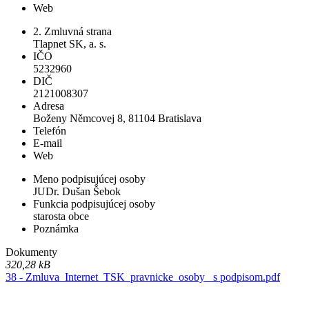
Web
2. Zmluvná strana
Tlapnet SK, a. s.
IČO
5232960
DIČ
2121008307
Adresa
Boženy Němcovej 8, 81104 Bratislava
Telefón
E-mail
Web
Meno podpisujúcej osoby
JUDr. Dušan Šebok
Funkcia podpisujúcej osoby
starosta obce
Poznámka
Dokumenty
320,28 kB
38 - Zmluva_Internet_TSK_pravnicke_osoby_ s podpisom.pdf