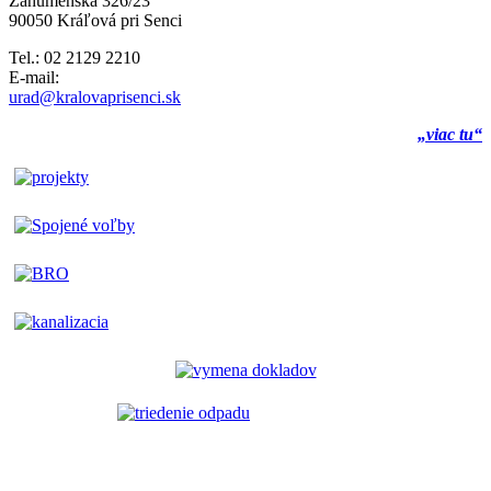
Záhumenská 326/23
90050 Kráľová pri Senci
Tel.: 02 2129 2210
E-mail:
urad@kralovaprisenci.sk
„viac tu“