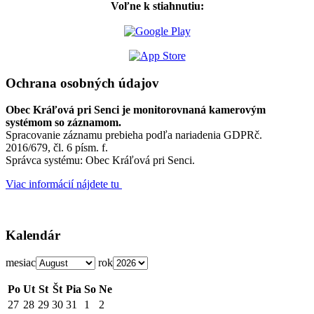
Voľne k stiahnutiu:
Ochrana osobných údajov
Obec Kráľová pri Senci je monitorovnaná kamerovým
systémom so záznamom.
Spracovanie záznamu prebieha podľa nariadenia GDPRč.
2016/679, čl. 6 písm. f.
Správca systému: Obec Kráľová pri Senci.
Viac informácií nájdete tu
Kalendár
mesiac
rok
Po
Ut
St
Št
Pia
So
Ne
27
28
29
30
31
1
2