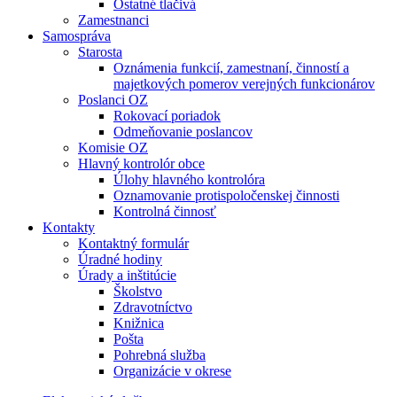
Ostatné tlačivá
Zamestnanci
Samospráva
Starosta
Oznámenia funkcií, zamestnaní, činností a
majetkových pomerov verejných funkcionárov
Poslanci OZ
Rokovací poriadok
Odmeňovanie poslancov
Komisie OZ
Hlavný kontrolór obce
Úlohy hlavného kontrolóra
Oznamovanie protispoločenskej činnosti
Kontrolná činnosť
Kontakty
Kontaktný formulár
Úradné hodiny
Úrady a inštitúcie
Školstvo
Zdravotníctvo
Knižnica
Pošta
Pohrebná služba
Organizácie v okrese