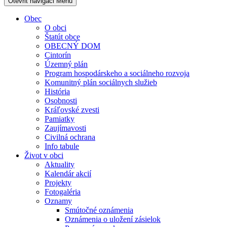
Otevřit navigaci
Menu
Obec
O obci
Štatút obce
OBECNÝ DOM
Cintorín
Územný plán
Program hospodárskeho a sociálneho rozvoja
Komunitný plán sociálnych služieb
História
Osobnosti
Kráľovské zvesti
Pamiatky
Zaujímavosti
Civilná ochrana
Info tabule
Život v obci
Aktuality
Kalendár akcií
Projekty
Fotogaléria
Oznamy
Smútočné oznámenia
Oznámenia o uložení zásielok