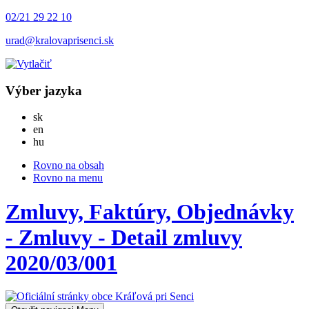
02/21 29 22 10
urad@kralovaprisenci.sk
Výber jazyka
Slovensky
sk
English
en
Magyar
hu
Rovno na obsah
Rovno na menu
Zmluvy, Faktúry, Objednávky
- Zmluvy - Detail zmluvy
2020/03/001