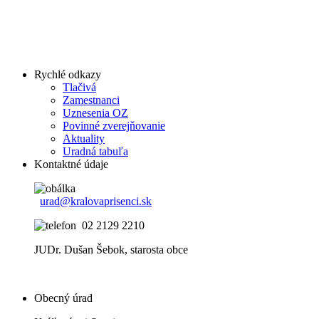
Rychlé odkazy
Tlačivá
Zamestnanci
Uznesenia OZ
Povinné zverejňovanie
Aktuality
Uradná tabuľa
Kontaktné údaje
urad@kralovaprisenci.sk
02 2129 2210
JUDr. Dušan Šebok, starosta obce
Obecný úrad