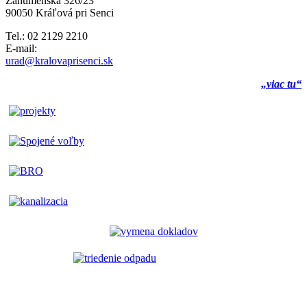
Záhumenská 326/23
90050 Kráľová pri Senci
Tel.: 02 2129 2210
E-mail:
urad@kralovaprisenci.sk
„viac tu“