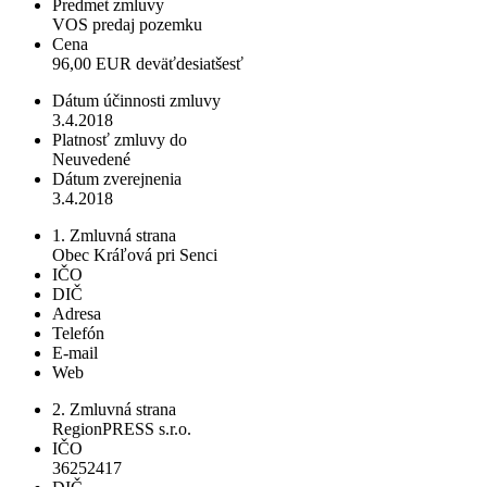
Predmet zmluvy
VOS predaj pozemku
Cena
96,00 EUR deväťdesiatšesť
Dátum účinnosti zmluvy
3.4.2018
Platnosť zmluvy do
Neuvedené
Dátum zverejnenia
3.4.2018
1. Zmluvná strana
Obec Kráľová pri Senci
IČO
DIČ
Adresa
Telefón
E-mail
Web
2. Zmluvná strana
RegionPRESS s.r.o.
IČO
36252417