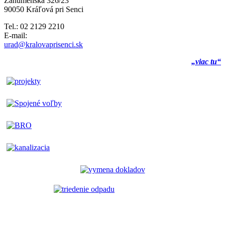
Záhumenská 326/23
90050 Kráľová pri Senci
Tel.: 02 2129 2210
E-mail:
urad@kralovaprisenci.sk
„viac tu“