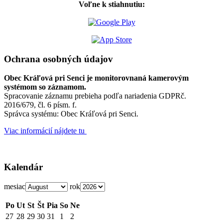
Voľne k stiahnutiu:
Ochrana osobných údajov
Obec Kráľová pri Senci je monitorovnaná kamerovým
systémom so záznamom.
Spracovanie záznamu prebieha podľa nariadenia GDPRč.
2016/679, čl. 6 písm. f.
Správca systému: Obec Kráľová pri Senci.
Viac informácií nájdete tu
Kalendár
mesiac
rok
Po
Ut
St
Št
Pia
So
Ne
27
28
29
30
31
1
2