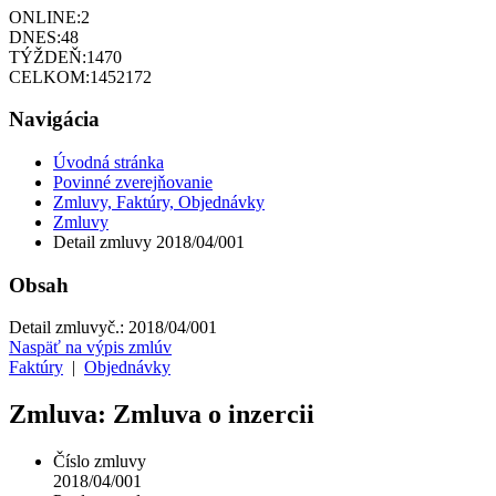
ONLINE:
2
DNES:
48
TÝŽDEŇ:
1470
CELKOM:
1452172
Navigácia
Úvodná stránka
Povinné zverejňovanie
Zmluvy, Faktúry, Objednávky
Zmluvy
Detail zmluvy 2018/04/001
Obsah
Detail zmluvy
č.:
2018/04/001
Naspäť na výpis zmlúv
Faktúry
|
Objednávky
Zmluva: Zmluva o inzercii
Číslo zmluvy
2018/04/001