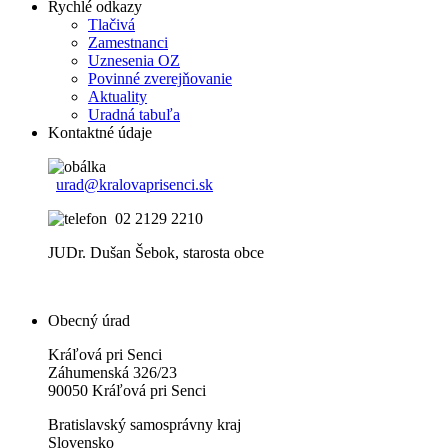
Rychlé odkazy
Tlačivá
Zamestnanci
Uznesenia OZ
Povinné zverejňovanie
Aktuality
Uradná tabuľa
Kontaktné údaje
urad@kralovaprisenci.sk
02 2129 2210
JUDr. Dušan Šebok, starosta obce
Obecný úrad
Kráľová pri Senci
Záhumenská 326/23
90050 Kráľová pri Senci
Bratislavský samosprávny kraj
Slovensko