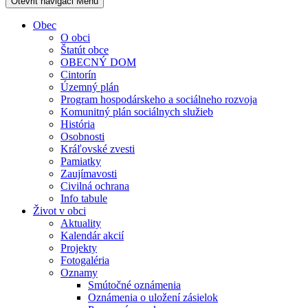
Otevřit navigaci
Menu
Obec
O obci
Štatút obce
OBECNÝ DOM
Cintorín
Územný plán
Program hospodárskeho a sociálneho rozvoja
Komunitný plán sociálnych služieb
História
Osobnosti
Kráľovské zvesti
Pamiatky
Zaujímavosti
Civilná ochrana
Info tabule
Život v obci
Aktuality
Kalendár akcií
Projekty
Fotogaléria
Oznamy
Smútočné oznámenia
Oznámenia o uložení zásielok