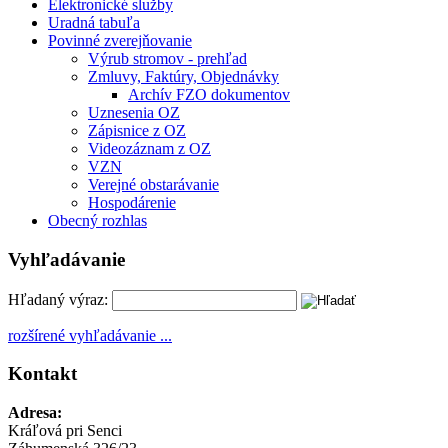
Elektronické služby
Uradná tabuľa
Povinné zverejňovanie
Výrub stromov - prehľad
Zmluvy, Faktúry, Objednávky
Archív FZO dokumentov
Uznesenia OZ
Zápisnice z OZ
Videozáznam z OZ
VZN
Verejné obstarávanie
Hospodárenie
Obecný rozhlas
Vyhľadávanie
Hľadaný výraz:
rozšírené vyhľadávanie ...
Kontakt
Adresa:
Kráľová pri Senci