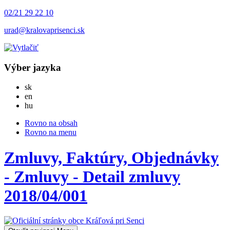
02/21 29 22 10
urad@kralovaprisenci.sk
Výber jazyka
Slovensky
sk
English
en
Magyar
hu
Rovno na obsah
Rovno na menu
Zmluvy, Faktúry, Objednávky
- Zmluvy - Detail zmluvy
2018/04/001