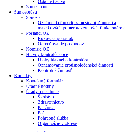
Ostatné tlačivá
Zamestnanci
Samospráva
Starosta
Oznámenia funkcií, zamestnaní, činností a
majetkových pomerov verejných funkcionárov
Poslanci OZ
Rokovací poriadok
Odmeňovanie poslancov
Komisie OZ
Hlavný kontrolór obce
Úlohy hlavného kontrolóra
Oznamovanie protispoločenskej činnosti
Kontrolná činnosť
Kontakty
Kontaktný formulár
Úradné hodiny
Úrady a inštitúcie
Školstvo
Zdravotníctvo
Knižnica
Pošta
Pohrebná služba
Organizácie v okrese