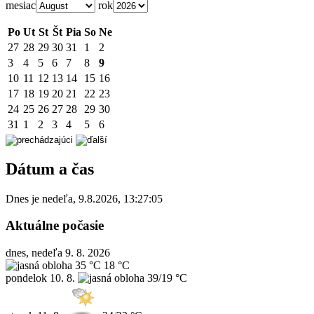
mesiac
rok
Po
Ut
St
Št
Pia
So
Ne
27
28
29
30
31
1
2
3
4
5
6
7
8
9
10
11
12
13
14
15
16
17
18
19
20
21
22
23
24
25
26
27
28
29
30
31
1
2
3
4
5
6
Dátum a čas
Dnes je
nedeľa
,
9.8.2026
,
13:27:06
Aktuálne počasie
dnes, nedeľa 9. 8. 2026
35 °C
18 °C
pondelok
10. 8.
39/19 °C