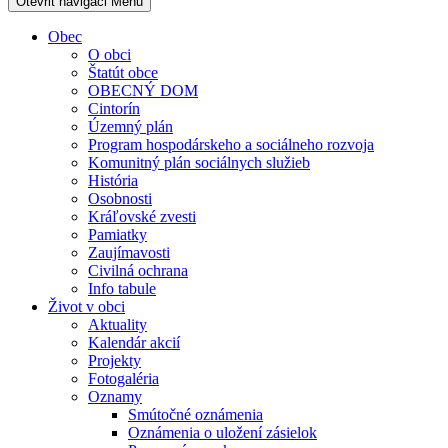
Otevřit navigaci
Menu
Obec
O obci
Štatút obce
OBECNÝ DOM
Cintorín
Územný plán
Program hospodárskeho a sociálneho rozvoja
Komunitný plán sociálnych služieb
História
Osobnosti
Kráľovské zvesti
Pamiatky
Zaujímavosti
Civilná ochrana
Info tabule
Život v obci
Aktuality
Kalendár akcií
Projekty
Fotogaléria
Oznamy
Smútočné oznámenia
Oznámenia o uložení zásielok