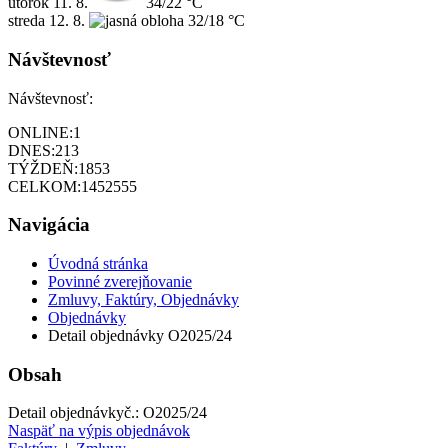
utorok
11. 8.
34/22 °C
streda
12. 8.
32/18 °C
Návštevnosť
Návštevnosť:
ONLINE:
1
DNES:
213
TÝŽDEŇ:
1853
CELKOM:
1452555
Navigácia
Úvodná stránka
Povinné zverejňovanie
Zmluvy, Faktúry, Objednávky
Objednávky
Detail objednávky O2025/24
Obsah
Detail objednávky
č.:
O2025/24
Naspäť na výpis objednávok