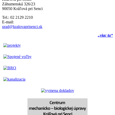
Záhumenská 326/23
90050 Kráľová pri Senci
Tel.: 02 2129 2210
E-mail:
urad@kralovaprisenci.sk
„viac tu“