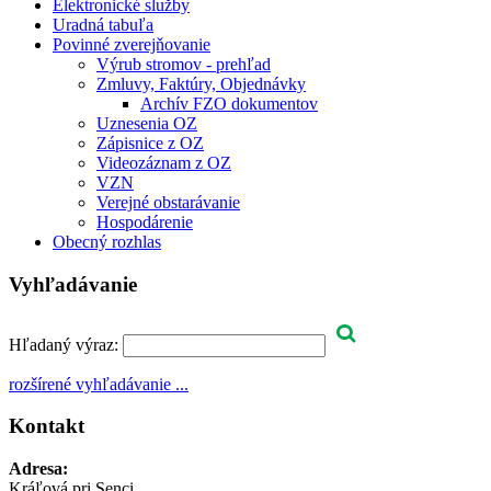
Elektronické služby
Uradná tabuľa
Povinné zverejňovanie
Výrub stromov - prehľad
Zmluvy, Faktúry, Objednávky
Archív FZO dokumentov
Uznesenia OZ
Zápisnice z OZ
Videozáznam z OZ
VZN
Verejné obstarávanie
Hospodárenie
Obecný rozhlas
Vyhľadávanie
Hľadaný výraz:
rozšírené vyhľadávanie ...
Kontakt
Adresa:
Kráľová pri Senci