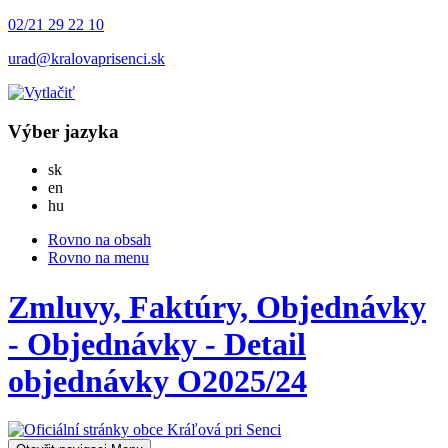
02/21 29 22 10
urad@kralovaprisenci.sk
Výber jazyka
Slovensky
sk
English
en
Magyar
hu
Rovno na obsah
Rovno na menu
Zmluvy, Faktúry, Objednávky
- Objednávky - Detail
objednávky O2025/24