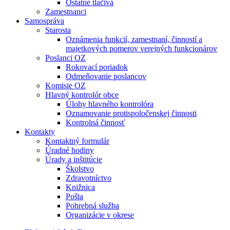
Ostatné tlačivá
Zamestnanci
Samospráva
Starosta
Oznámenia funkcií, zamestnaní, činností a
majetkových pomerov verejných funkcionárov
Poslanci OZ
Rokovací poriadok
Odmeňovanie poslancov
Komisie OZ
Hlavný kontrolór obce
Úlohy hlavného kontrolóra
Oznamovanie protispoločenskej činnosti
Kontrolná činnosť
Kontakty
Kontaktný formulár
Úradné hodiny
Úrady a inštitúcie
Školstvo
Zdravotníctvo
Knižnica
Pošta
Pohrebná služba
Organizácie v okrese