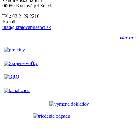
Záhumenská 326/23
90050 Kráľová pri Senci
Tel.: 02 2129 2210
E-mail:
urad@kralovaprisenci.sk
„viac tu“