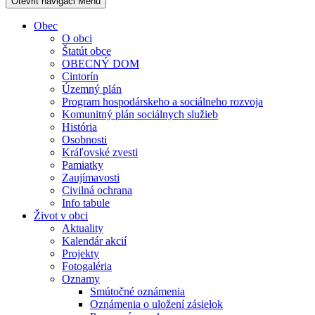
Otevřit navigaci
Menu
Obec
O obci
Štatút obce
OBECNÝ DOM
Cintorín
Územný plán
Program hospodárskeho a sociálneho rozvoja
Komunitný plán sociálnych služieb
História
Osobnosti
Kráľovské zvesti
Pamiatky
Zaujímavosti
Civilná ochrana
Info tabule
Život v obci
Aktuality
Kalendár akcií
Projekty
Fotogaléria
Oznamy
Smútočné oznámenia
Oznámenia o uložení zásielok