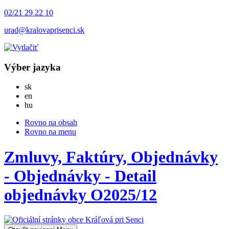
02/21 29 22 10
urad@kralovaprisenci.sk
Výber jazyka
Slovensky
sk
English
en
Magyar
hu
Rovno na obsah
Rovno na menu
Zmluvy, Faktúry, Objednávky
- Objednávky - Detail
objednávky O2025/12