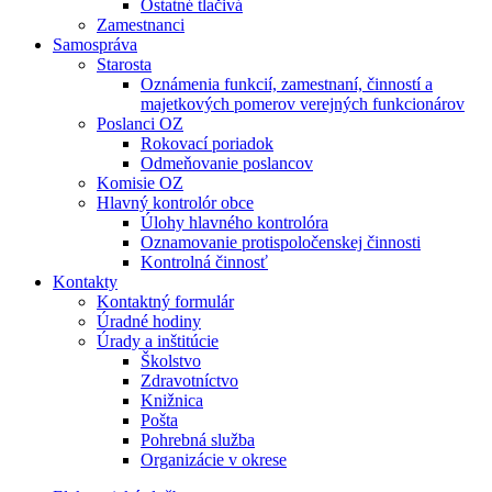
Ostatné tlačivá
Zamestnanci
Samospráva
Starosta
Oznámenia funkcií, zamestnaní, činností a
majetkových pomerov verejných funkcionárov
Poslanci OZ
Rokovací poriadok
Odmeňovanie poslancov
Komisie OZ
Hlavný kontrolór obce
Úlohy hlavného kontrolóra
Oznamovanie protispoločenskej činnosti
Kontrolná činnosť
Kontakty
Kontaktný formulár
Úradné hodiny
Úrady a inštitúcie
Školstvo
Zdravotníctvo
Knižnica
Pošta
Pohrebná služba
Organizácie v okrese