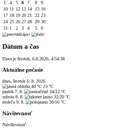
3
4
5
6
7
8
9
10
11
12
13
14
15
16
17
18
19
20
21
22
23
24
25
26
27
28
29
30
31
1
2
3
4
5
6
Dátum a čas
Dnes je
štvrtok
,
6.8.2026
,
4:54:38
Aktuálne počasie
dnes, štvrtok 6. 8. 2026
40 °C
23 °C
piatok
7. 8.
34/22 °C
sobota
8. 8.
32/20 °C
nedeľa
9. 8.
36/16 °C
Návštevnosť
Návštevnosť: