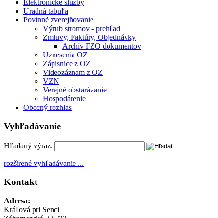
Elektronické služby
Uradná tabuľa
Povinné zverejňovanie
Výrub stromov - prehľad
Zmluvy, Faktúry, Objednávky
Archív FZO dokumentov
Uznesenia OZ
Zápisnice z OZ
Videozáznam z OZ
VZN
Verejné obstarávanie
Hospodárenie
Obecný rozhlas
Vyhľadávanie
Hľadaný výraz:
rozšírené vyhľadávanie ...
Kontakt
Adresa:
Kráľová pri Senci