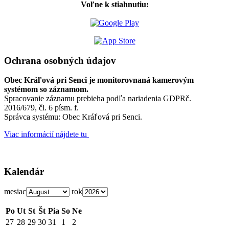
Voľne k stiahnutiu:
Ochrana osobných údajov
Obec Kráľová pri Senci je monitorovnaná kamerovým
systémom so záznamom.
Spracovanie záznamu prebieha podľa nariadenia GDPRč.
2016/679, čl. 6 písm. f.
Správca systému: Obec Kráľová pri Senci.
Viac informácií nájdete tu
Kalendár
mesiac
rok
Po
Ut
St
Št
Pia
So
Ne
27
28
29
30
31
1
2