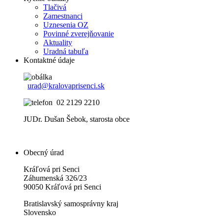
Tlačivá
Zamestnanci
Uznesenia OZ
Povinné zverejňovanie
Aktuality
Uradná tabuľa
Kontaktné údaje
urad@kralovaprisenci.sk
02 2129 2210
JUDr. Dušan Šebok, starosta obce
Obecný úrad
Kráľová pri Senci
Záhumenská 326/23
90050 Kráľová pri Senci
Bratislavský samosprávny kraj
Slovensko