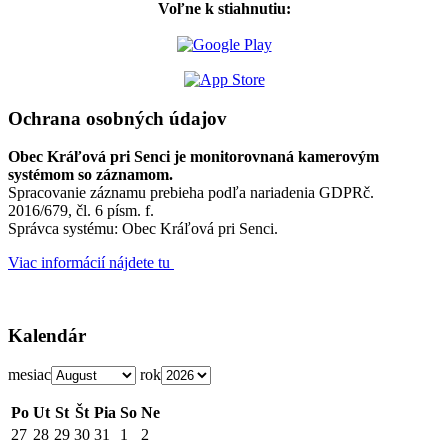
Voľne k stiahnutiu:
Ochrana osobných údajov
Obec Kráľová pri Senci je monitorovnaná kamerovým
systémom so záznamom.
Spracovanie záznamu prebieha podľa nariadenia GDPRč.
2016/679, čl. 6 písm. f.
Správca systému: Obec Kráľová pri Senci.
Viac informácií nájdete tu
Kalendár
mesiac
rok
Po
Ut
St
Št
Pia
So
Ne
27
28
29
30
31
1
2