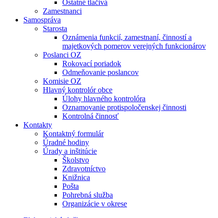
Ostatné tlačivá
Zamestnanci
Samospráva
Starosta
Oznámenia funkcií, zamestnaní, činností a
majetkových pomerov verejných funkcionárov
Poslanci OZ
Rokovací poriadok
Odmeňovanie poslancov
Komisie OZ
Hlavný kontrolór obce
Úlohy hlavného kontrolóra
Oznamovanie protispoločenskej činnosti
Kontrolná činnosť
Kontakty
Kontaktný formulár
Úradné hodiny
Úrady a inštitúcie
Školstvo
Zdravotníctvo
Knižnica
Pošta
Pohrebná služba
Organizácie v okrese