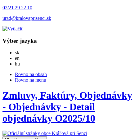
02/21 29 22 10
urad@kralovaprisenci.sk
Výber jazyka
Slovensky
sk
English
en
Magyar
hu
Rovno na obsah
Rovno na menu
Zmluvy, Faktúry, Objednávky
- Objednávky - Detail
objednávky O2025/10