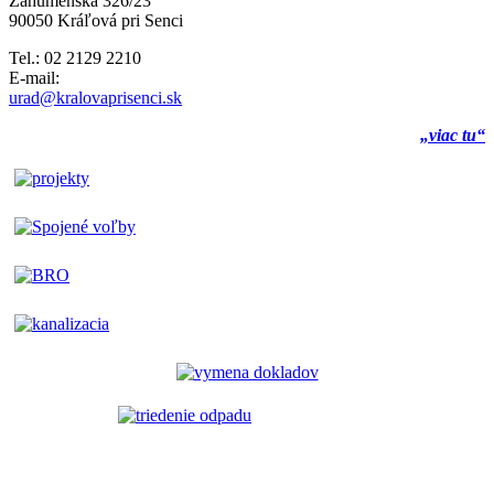
Záhumenská 326/23
90050 Kráľová pri Senci
Tel.: 02 2129 2210
E-mail:
urad@kralovaprisenci.sk
„viac tu“