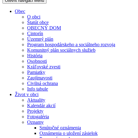
Otevřit navigaci
Menu
Obec
O obci
Štatút obce
OBECNÝ DOM
Cintorín
Územný plán
Program hospodárskeho a sociálneho rozvoja
Komunitný plán sociálnych služieb
História
Osobnosti
Kráľovské zvesti
Pamiatky
Zaujímavosti
Civilná ochrana
Info tabule
Život v obci
Aktuality
Kalendár akcií
Projekty
Fotogaléria
Oznamy
Smútočné oznámenia
Oznámenia o uložení zásielok