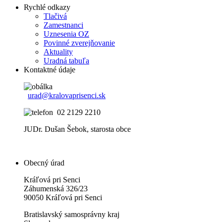
Rychlé odkazy
Tlačivá
Zamestnanci
Uznesenia OZ
Povinné zverejňovanie
Aktuality
Uradná tabuľa
Kontaktné údaje
urad@kralovaprisenci.sk
02 2129 2210
JUDr. Dušan Šebok, starosta obce
Obecný úrad
Kráľová pri Senci
Záhumenská 326/23
90050 Kráľová pri Senci
Bratislavský samosprávny kraj