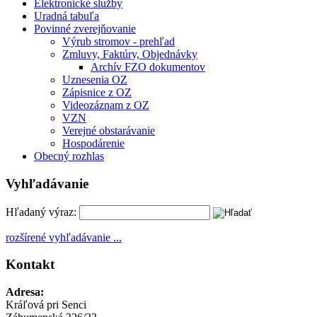
Elektronické služby
Uradná tabuľa
Povinné zverejňovanie
Výrub stromov - prehľad
Zmluvy, Faktúry, Objednávky
Archív FZO dokumentov
Uznesenia OZ
Zápisnice z OZ
Videozáznam z OZ
VZN
Verejné obstarávanie
Hospodárenie
Obecný rozhlas
Vyhľadávanie
Hľadaný výraz:
rozšírené vyhľadávanie ...
Kontakt
Adresa:
Kráľová pri Senci