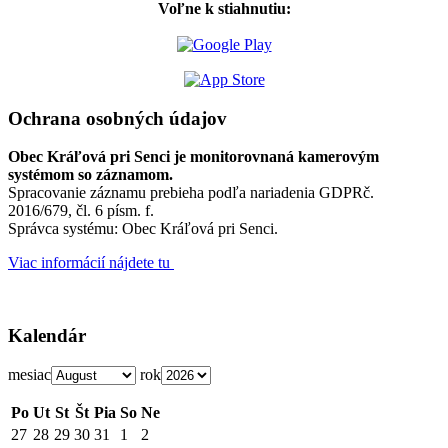
Voľne k stiahnutiu:
Ochrana osobných údajov
Obec Kráľová pri Senci je monitorovnaná kamerovým
systémom so záznamom.
Spracovanie záznamu prebieha podľa nariadenia GDPRč.
2016/679, čl. 6 písm. f.
Správca systému: Obec Kráľová pri Senci.
Viac informácií nájdete tu
Kalendár
mesiac
rok
Po
Ut
St
Št
Pia
So
Ne
27
28
29
30
31
1
2