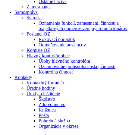
Ostatné tlačivá
Zamestnanci
Samospráva
Starosta
Oznámenia funkcií, zamestnaní, činností a
majetkových pomerov verejných funkcionárov
Poslanci OZ
Rokovací poriadok
Odmeňovanie poslancov
Komisie OZ
Hlavný kontrolór obce
Úlohy hlavného kontrolóra
Oznamovanie protispoločenskej činnosti
Kontrolná činnosť
Kontakty
Kontaktný formulár
Úradné hodiny
Úrady a inštitúcie
Školstvo
Zdravotníctvo
Knižnica
Pošta
Pohrebná služba
Organizácie v okrese