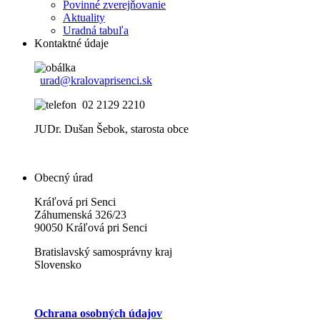
Povinné zverejňovanie
Aktuality
Uradná tabuľa
Kontaktné údaje
urad@kralovaprisenci.sk
02 2129 2210
JUDr. Dušan Šebok, starosta obce
Obecný úrad
Kráľová pri Senci
Záhumenská 326/23
90050 Kráľová pri Senci
Bratislavský samosprávny kraj
Slovensko
Ochrana osobných údajov