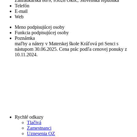
Záhradkárska 86/9, 93028 Okoč, Slovenská republika
Telefón
E-mail
Web
Meno podpisujúcej osoby
Funkcia podpisujúcej osoby
Poznámka
maľby a nátery v Materskej škole Kráľová pri Senci s
nástupom 30.06.2025. Cena prác podľa cenovej ponuky z
10.11.2024.
Rychlé odkazy
Tlačivá
Zamestnanci
Uznesenia OZ