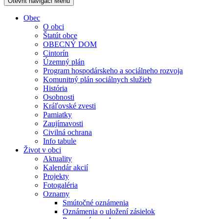
Otevřit navigaci
Menu
Obec
O obci
Štatút obce
OBECNÝ DOM
Cintorín
Územný plán
Program hospodárskeho a sociálneho rozvoja
Komunitný plán sociálnych služieb
História
Osobnosti
Kráľovské zvesti
Pamiatky
Zaujímavosti
Civilná ochrana
Info tabule
Život v obci
Aktuality
Kalendár akcií
Projekty
Fotogaléria
Oznamy
Smútočné oznámenia
Oznámenia o uložení zásielok