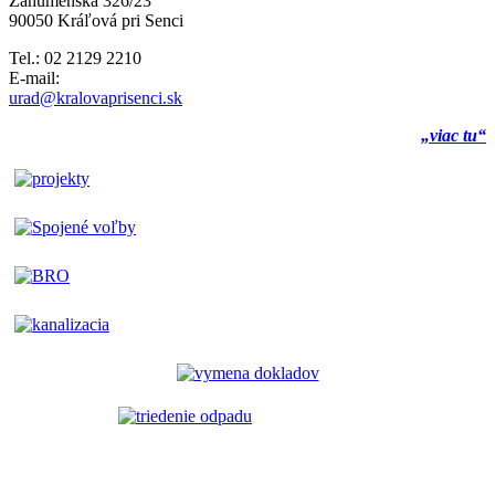
Záhumenská 326/23
90050 Kráľová pri Senci
Tel.: 02 2129 2210
E-mail:
urad@kralovaprisenci.sk
„viac tu“