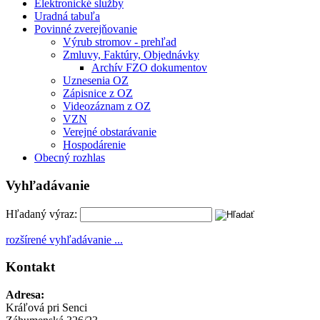
Elektronické služby
Uradná tabuľa
Povinné zverejňovanie
Výrub stromov - prehľad
Zmluvy, Faktúry, Objednávky
Archív FZO dokumentov
Uznesenia OZ
Zápisnice z OZ
Videozáznam z OZ
VZN
Verejné obstarávanie
Hospodárenie
Obecný rozhlas
Vyhľadávanie
Hľadaný výraz:
rozšírené vyhľadávanie ...
Kontakt
Adresa:
Kráľová pri Senci