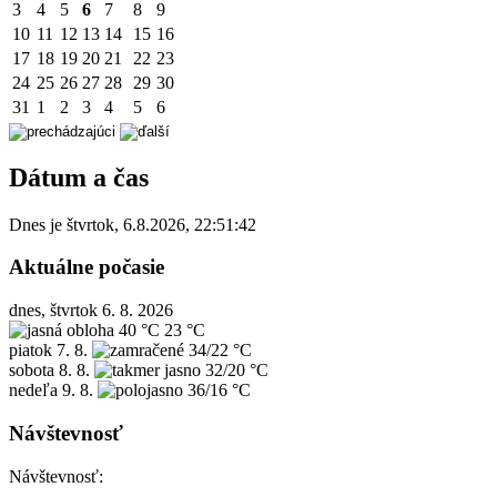
3
4
5
6
7
8
9
10
11
12
13
14
15
16
17
18
19
20
21
22
23
24
25
26
27
28
29
30
31
1
2
3
4
5
6
Dátum a čas
Dnes je
štvrtok
,
6.8.2026
,
22:51:42
Aktuálne počasie
dnes, štvrtok 6. 8. 2026
40 °C
23 °C
piatok
7. 8.
34/22 °C
sobota
8. 8.
32/20 °C
nedeľa
9. 8.
36/16 °C
Návštevnosť
Návštevnosť: