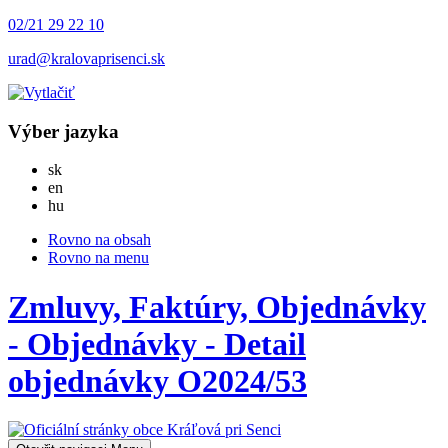
02/21 29 22 10
urad@kralovaprisenci.sk
Výber jazyka
Slovensky
sk
English
en
Magyar
hu
Rovno na obsah
Rovno na menu
Zmluvy, Faktúry, Objednávky
- Objednávky - Detail
objednávky O2024/53