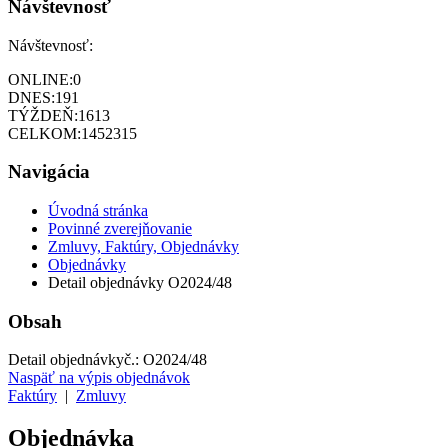
Návštevnosť
Návštevnosť:
ONLINE:
0
DNES:
191
TÝŽDEŇ:
1613
CELKOM:
1452315
Navigácia
Úvodná stránka
Povinné zverejňovanie
Zmluvy, Faktúry, Objednávky
Objednávky
Detail objednávky O2024/48
Obsah
Detail objednávky
č.:
O2024/48
Naspäť na výpis objednávok
Faktúry
|
Zmluvy
Objednávka