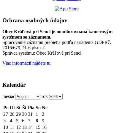
Ochrana osobných údajov
Obec Kráľová pri Senci je monitorovnaná kamerovým
systémom so záznamom.
Spracovanie záznamu prebieha podľa nariadenia GDPRč.
2016/679, čl. 6 písm. f.
Správca systému: Obec Kráľová pri Senci.
Viac informácií nájdete tu
Kalendár
mesiac
rok
Po
Ut
St
Št
Pia
So
Ne
27
28
29
30
31
1
2
3
4
5
6
7
8
9
10
11
12
13
14
15
16