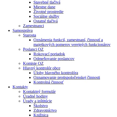
Stavebné tlačivá
Miestne dane
Životné prostredie
Sociálne služby
Ostatné tlačivá
Zamestnanci
Samospráva
Starosta
Oznámenia funkcií, zamestnaní, činností a
majetkových pomerov verejných funkcionárov
Poslanci OZ
Rokovací poriadok
Odmeňovanie poslancov
Komisie OZ
Hlavný kontrolór obce
Úlohy hlavného kontrolóra
Oznamovanie protispoločenskej činnosti
Kontrolná činnosť
Kontakty
Kontaktný formulár
Úradné hodiny
Úrady a inštitúcie
Školstvo
Zdravotníctvo
Knižnica