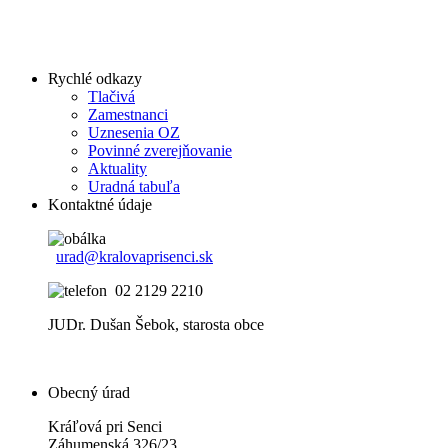
Rychlé odkazy
Tlačivá
Zamestnanci
Uznesenia OZ
Povinné zverejňovanie
Aktuality
Uradná tabuľa
Kontaktné údaje
urad@kralovaprisenci.sk
02 2129 2210
JUDr. Dušan Šebok, starosta obce
Obecný úrad
Kráľová pri Senci
Záhumenská 326/23