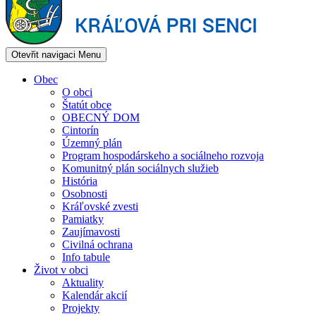
Otevřit navigaci
Menu
Obec
O obci
Štatút obce
OBECNÝ DOM
Cintorín
Územný plán
Program hospodárskeho a sociálneho rozvoja
Komunitný plán sociálnych služieb
História
Osobnosti
Kráľovské zvesti
Pamiatky
Zaujímavosti
Civilná ochrana
Info tabule
Život v obci
Aktuality
Kalendár akcií
Projekty