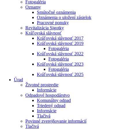
Fotogaléria
Oznamy
Smútočné oznámenia
Oznámenia o uložení zásielok
Pracovné ponuky
Revitalizácia Sigotky
Kráľovská slávnosť
Kráľovská slávnosť 2017
Kráľovská slávnosť 2019
Fotogaléria
Kráľovská slávnosť 2022
Fotogaléria
Kráľovská slávnosť 2023
Fotogaléria
Kráľovská slávnosť 2025
Úrad
Životné prostredie
Informácie
Odpadové hospodárstvo
Komunálny odpad
Triedený odpad
Informácie
Tlačivá
Povinné zverejňovanie informácií
Tlačivá