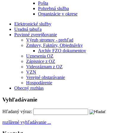
Pošta
Pohrebná služba
Organizácie v okrese
Elektronické služby
Uradná tabuľa
Povinné zverejňovanie
Výrub stromov - prehľad
Zmluvy, Faktúry, Objednávky
Archív FZO dokumentov
Uznesenia OZ
Zápisnice z OZ
Videozáznam z OZ
VZN
Verejné obstarávanie
Hospodárenie
Obecný rozhlas
Vyhľadávanie
Hľadaný výraz:
rozšírené vyhľadávanie ...