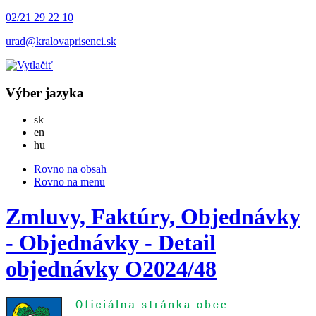
02/21 29 22 10
urad@kralovaprisenci.sk
Výber jazyka
Slovensky
sk
English
en
Magyar
hu
Rovno na obsah
Rovno na menu
Zmluvy, Faktúry, Objednávky
- Objednávky - Detail
objednávky O2024/48