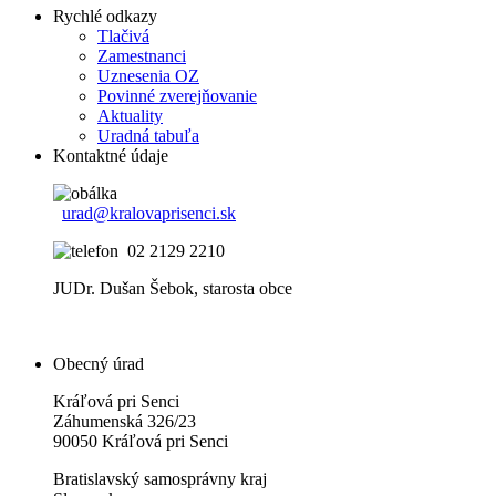
Rychlé odkazy
Tlačivá
Zamestnanci
Uznesenia OZ
Povinné zverejňovanie
Aktuality
Uradná tabuľa
Kontaktné údaje
urad@kralovaprisenci.sk
02 2129 2210
JUDr. Dušan Šebok, starosta obce
Obecný úrad
Kráľová pri Senci
Záhumenská 326/23
90050 Kráľová pri Senci
Bratislavský samosprávny kraj