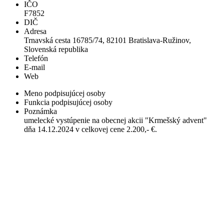
IČO
F7852
DIČ
Adresa
Trnavská cesta 16785/74, 82101 Bratislava-Ružinov,
Slovenská republika
Telefón
E-mail
Web
Meno podpisujúcej osoby
Funkcia podpisujúcej osoby
Poznámka
umelecké vystúpenie na obecnej akcii "Krmešský advent"
dňa 14.12.2024 v celkovej cene 2.200,- €.