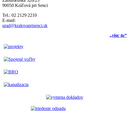
Záhumenská 326/23
90050 Kráľová pri Senci
Tel.: 02 2129 2210
E-mail:
urad@kralovaprisenci.sk
„viac tu“