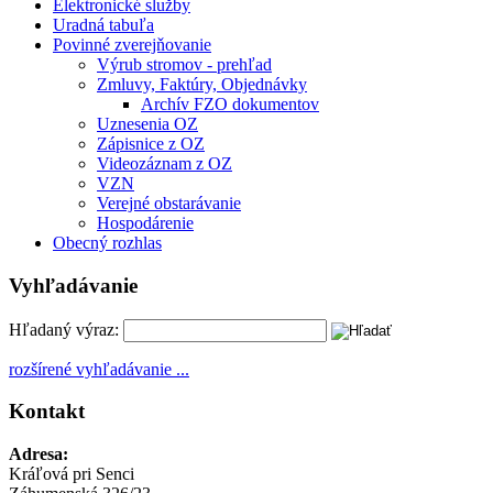
Elektronické služby
Uradná tabuľa
Povinné zverejňovanie
Výrub stromov - prehľad
Zmluvy, Faktúry, Objednávky
Archív FZO dokumentov
Uznesenia OZ
Zápisnice z OZ
Videozáznam z OZ
VZN
Verejné obstarávanie
Hospodárenie
Obecný rozhlas
Vyhľadávanie
Hľadaný výraz:
rozšírené vyhľadávanie ...
Kontakt
Adresa:
Kráľová pri Senci