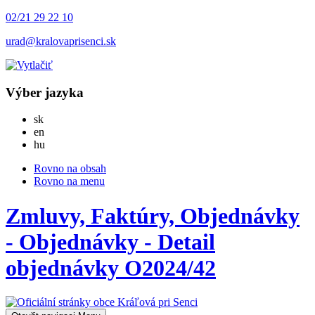
02/21 29 22 10
urad@kralovaprisenci.sk
Výber jazyka
Slovensky
sk
English
en
Magyar
hu
Rovno na obsah
Rovno na menu
Zmluvy, Faktúry, Objednávky
- Objednávky - Detail
objednávky O2024/42