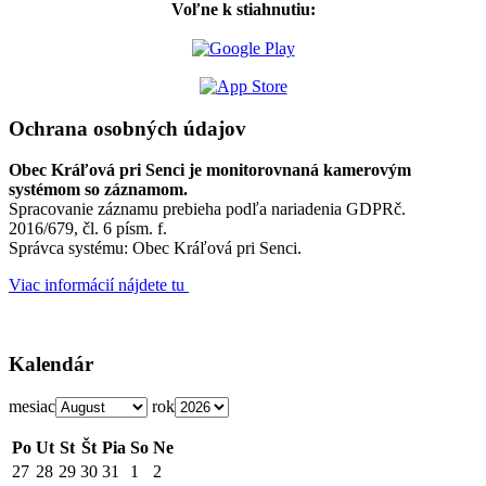
Voľne k stiahnutiu:
Ochrana osobných údajov
Obec Kráľová pri Senci je monitorovnaná kamerovým
systémom so záznamom.
Spracovanie záznamu prebieha podľa nariadenia GDPRč.
2016/679, čl. 6 písm. f.
Správca systému: Obec Kráľová pri Senci.
Viac informácií nájdete tu
Kalendár
mesiac
rok
Po
Ut
St
Št
Pia
So
Ne
27
28
29
30
31
1
2