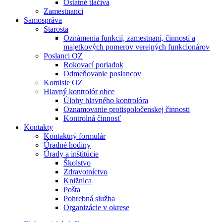
Ostatné tlačivá
Zamestnanci
Samospráva
Starosta
Oznámenia funkcií, zamestnaní, činností a
majetkových pomerov verejných funkcionárov
Poslanci OZ
Rokovací poriadok
Odmeňovanie poslancov
Komisie OZ
Hlavný kontrolór obce
Úlohy hlavného kontrolóra
Oznamovanie protispoločenskej činnosti
Kontrolná činnosť
Kontakty
Kontaktný formulár
Úradné hodiny
Úrady a inštitúcie
Školstvo
Zdravotníctvo
Knižnica
Pošta
Pohrebná služba
Organizácie v okrese