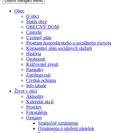
Otevřit navigaci
Menu
Obec
O obci
Štatút obce
OBECNÝ DOM
Cintorín
Územný plán
Program hospodárskeho a sociálneho rozvoja
Komunitný plán sociálnych služieb
História
Osobnosti
Kráľovské zvesti
Pamiatky
Zaujímavosti
Civilná ochrana
Info tabule
Život v obci
Aktuality
Kalendár akcií
Projekty
Fotogaléria
Oznamy
Smútočné oznámenia
Oznámenia o uložení zásielok