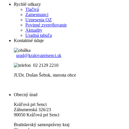
Rychlé odkazy
Tlačivá
Zamestnanci
Uznesenia OZ
Povinné zverejňovanie
Aktuality
Uradná tabuľa
Kontaktné údaje
urad@kralovaprisenci.sk
02 2129 2210
JUDr. Dušan Šebok, starosta obce
Obecný úrad
Kráľová pri Senci
Záhumenská 326/23
90050 Kráľová pri Senci
Bratislavský samosprávny kraj