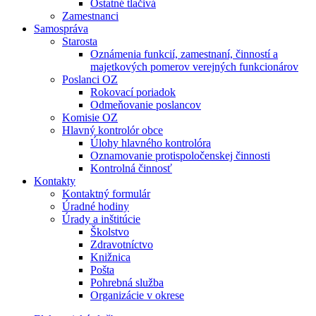
Ostatné tlačivá
Zamestnanci
Samospráva
Starosta
Oznámenia funkcií, zamestnaní, činností a
majetkových pomerov verejných funkcionárov
Poslanci OZ
Rokovací poriadok
Odmeňovanie poslancov
Komisie OZ
Hlavný kontrolór obce
Úlohy hlavného kontrolóra
Oznamovanie protispoločenskej činnosti
Kontrolná činnosť
Kontakty
Kontaktný formulár
Úradné hodiny
Úrady a inštitúcie
Školstvo
Zdravotníctvo
Knižnica
Pošta
Pohrebná služba
Organizácie v okrese