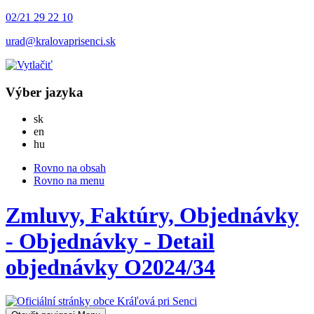
02/21 29 22 10
urad@kralovaprisenci.sk
Výber jazyka
Slovensky
sk
English
en
Magyar
hu
Rovno na obsah
Rovno na menu
Zmluvy, Faktúry, Objednávky
- Objednávky - Detail
objednávky O2024/34