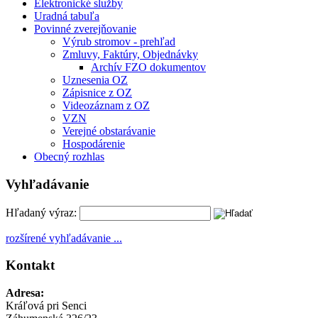
Elektronické služby
Uradná tabuľa
Povinné zverejňovanie
Výrub stromov - prehľad
Zmluvy, Faktúry, Objednávky
Archív FZO dokumentov
Uznesenia OZ
Zápisnice z OZ
Videozáznam z OZ
VZN
Verejné obstarávanie
Hospodárenie
Obecný rozhlas
Vyhľadávanie
Hľadaný výraz:
rozšírené vyhľadávanie ...
Kontakt
Adresa:
Kráľová pri Senci