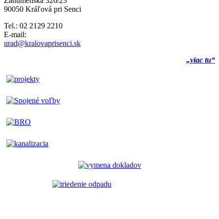
Záhumenská 326/23
90050 Kráľová pri Senci
Tel.: 02 2129 2210
E-mail:
urad@kralovaprisenci.sk
„viac tu“