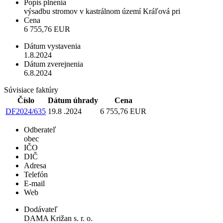
Popis plnenia
výsadbu stromov v kastrálnom území Kráľová pri
Cena
6 755,76 EUR
Dátum vystavenia
1.8.2024
Dátum zverejnenia
6.8.2024
Súvisiace faktúry
Číslo
Dátum úhrady
Cena
DF2024/635
19.8 .2024
6 755,76 EUR
Odberateľ
obec
IČO
DIČ
Adresa
Telefón
E-mail
Web
Dodávateľ
DAMA Križan s. r. o.