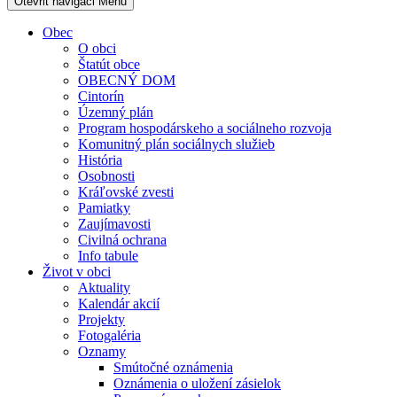
Otevřit navigaci
Menu
Obec
O obci
Štatút obce
OBECNÝ DOM
Cintorín
Územný plán
Program hospodárskeho a sociálneho rozvoja
Komunitný plán sociálnych služieb
História
Osobnosti
Kráľovské zvesti
Pamiatky
Zaujímavosti
Civilná ochrana
Info tabule
Život v obci
Aktuality
Kalendár akcií
Projekty
Fotogaléria
Oznamy
Smútočné oznámenia
Oznámenia o uložení zásielok