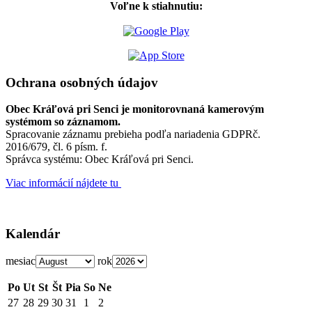
Voľne k stiahnutiu:
Ochrana osobných údajov
Obec Kráľová pri Senci je monitorovnaná kamerovým
systémom so záznamom.
Spracovanie záznamu prebieha podľa nariadenia GDPRč.
2016/679, čl. 6 písm. f.
Správca systému: Obec Kráľová pri Senci.
Viac informácií nájdete tu
Kalendár
mesiac
rok
Po
Ut
St
Št
Pia
So
Ne
27
28
29
30
31
1
2